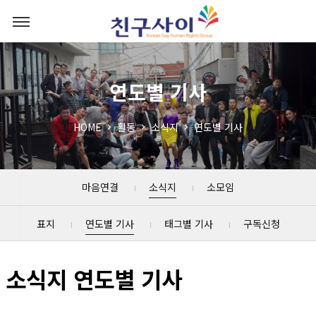
연도별 기사
HOME
활동
소식지
연도별 기사
마음연결
소식지
소모임
표지
연도별 기사
태그별 기사
구독신청
소식지 연도별 기사