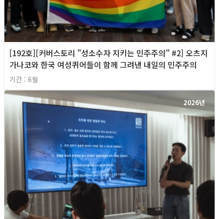
[192호][커버스토리 "성소수자 지키는 민주주의" #2] 오츠지
가나코와 한국 여성퀴어들이 함께 그려낸 내일의 민주주의
기간 : 6월
2026년