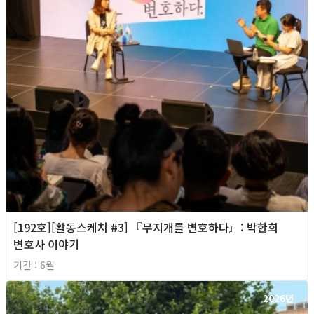
[192호][활동스케치 #3] 『무지개를 변호하다』: 박한희
변호사 이야기
기간 : 6월
2026년