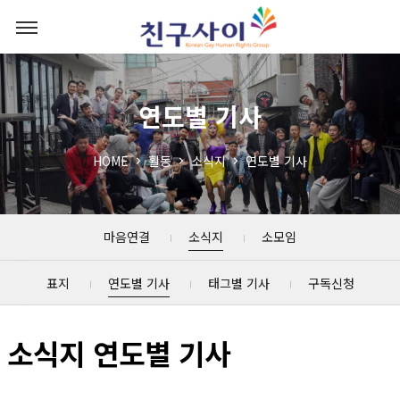
연도별 기사
HOME
활동
소식지
연도별 기사
마음연결
소식지
소모임
표지
연도별 기사
태그별 기사
구독신청
소식지 연도별 기사