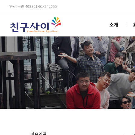
후원: 국민 408801-01-242055
소개
마음연결