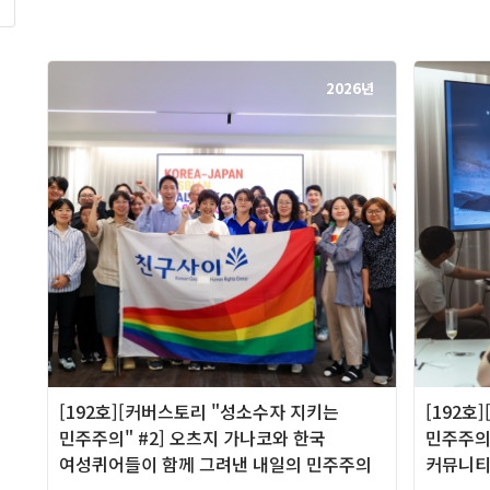
록
2026년
[192호][커버스토리 "성소수자 지키는
[192호
민주주의" #2] 오츠지 가나코와 한국
민주주의"
여성퀴어들이 함께 그려낸 내일의 민주주의
커뮤니티