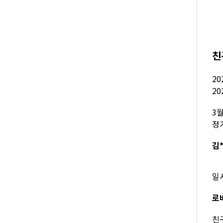
친
20
20
3
정
김*
일
로버
친