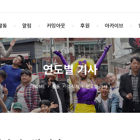
활동
알림
커밍아웃
후원
아카이브
연도별 기사
HOME
활동
소식지
연도별 기사