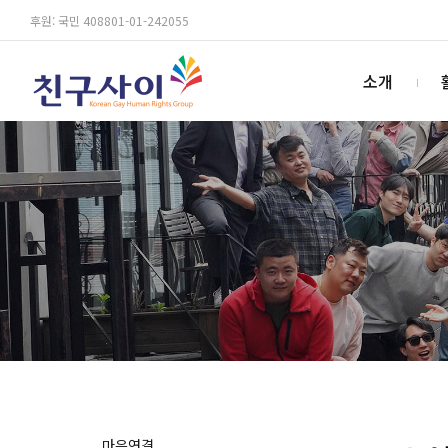
후원: 국민 408801-01-242055
소개
마음연결