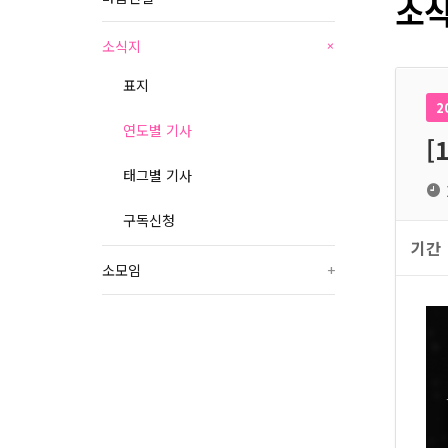
소식
소식지
+
표지
2
연도별 기사
[
태그별 기사
구독신청
기간
소모임
+