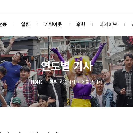
활동
알림
커밍아웃
후원
아카이브
연도별 기사
HOME
활동
소식지
연도별 기사