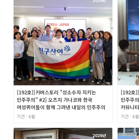
2026년
[192호][커버스토리 "성소수자 지키는
[192호
민주주의" #2] 오츠지 가나코와 한국
민주주의"
여성퀴어들이 함께 그려낸 내일의 민주주의
커뮤니티
기간 : 6월
기간 : 6월
2026년