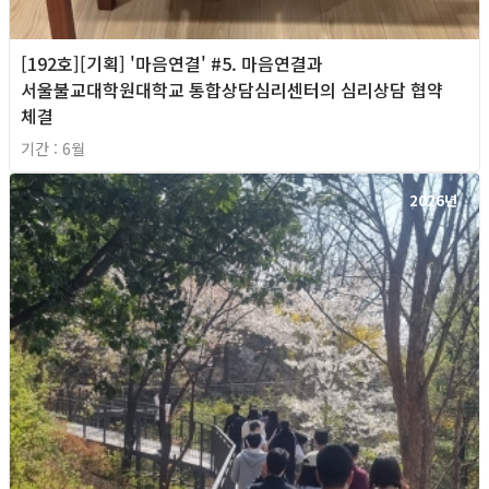
[192호][기획] '마음연결' #5. 마음연결과
서울불교대학원대학교 통합상담심리센터의 심리상담 협약
체결
기간 : 6월
2026년