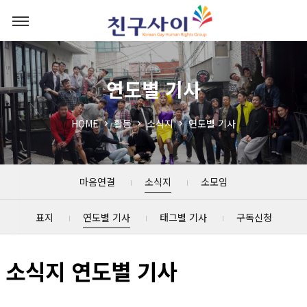
연도별 기사
HOME
활동
소식지
연도별 기사
마음연결
소식지
소모임
표지
연도별 기사
태그별 기사
구독신청
소식지 연도별 기사