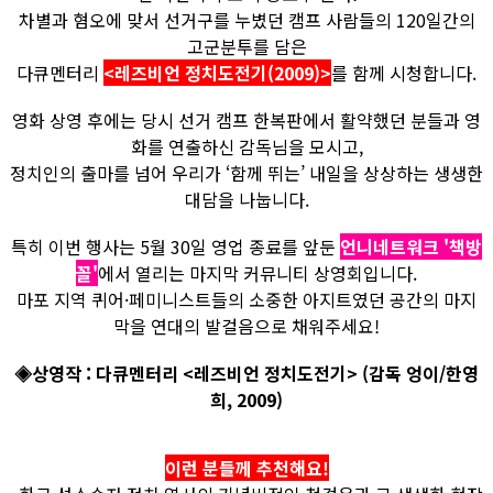
차별과 혐오에 맞서 선거구를 누볐던 캠프 사람들의 120일간의
고군분투를 담은
다큐멘터리
<레즈비언 정치도전기(2009)>
를 함께 시청합니다.
영화 상영 후에는 당시 선거 캠프 한복판에서 활약했던 분들과 영
화를 연출하신 감독님을 모시고,
정치인의 출마를 넘어 우리가 ‘함께 뛰는’ 내일을 상상하는 생생한
대담을 나눕니다.
특히 이번 행사는 5월 30일 영업 종료를 앞둔
언니네트워크 '책방
꼴'
에서 열리는 마지막 커뮤니티 상영회입니다.
마포 지역 퀴어·페미니스트들의 소중한 아지트였던 공간의 마지
막을 연대의 발걸음으로 채워주세요!
◈상영작 : 다큐멘터리 <레즈비언 정치도전기> (감독 엉이/한영
희, 2009)
이런 분들께 추천해요!