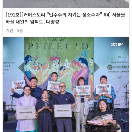
[191호][커버스토리 "민주주의 지키는 성소수자" #4] 서울을
바꿀 내일의 임팩트, 다양성
기간 : 5월
2026년