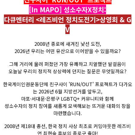
[In MAPO] 성소수자X정치:
다큐멘터리 <레즈비언 정치도전기>상영회 & G
V
2008년 종로에 새겨진 낯선 도전,
2026년 우리는 어떤 유산으로 이어받을 수 있을까요?
그해 거리에 울려 퍼졌던 가장 유쾌하고 치열했던 발걸음이
오늘날 우리의 정치적 상상력에 던지는 질문은 무엇일까요?
한국게이인권운동단체 친구사이 'RUN/OUT' 프로젝트가 다가오
는 2026년 6월 지방선거를 앞두고,
마포·서대문·은평구 LGBTQ+ 커뮤니티와 함께
성소수자의 정치 참여를 새롭게 모색해보는 뜨거운 대화의 장을
마련했습니다.
2008년 제18대 총선, 한국 정치 사상 최초로 커밍아웃한 레즈비
언 최현숙 후보의 종로구 출마!