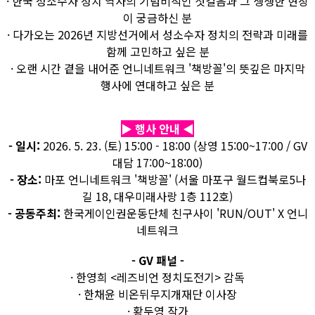
· 한국 성소수자 정치 역사의 기념비적인 첫걸음과 그 생생한 현장
이 궁금하신 분
· 다가오는 2026년 지방선거에서 성소수자 정치의 전략과 미래를
함께 고민하고 싶은 분
· 오랜 시간 곁을 내어준 언니네트워크 '책방꼴'의 뜻깊은 마지막
행사에 연대하고 싶은 분
▶ 행사 안내 ◀
- 일시:
2026. 5. 23. (토) 15:00 - 18:00 (상영 15:00~17:00 / GV
대담 17:00~18:00)
- 장소:
마포 언니네트워크 '책방꼴' (서울 마포구 월드컵북로5나
길 18, 대우미래사랑 1층 112호)
- 공동주최:
한국게이인권운동단체 친구사이 'RUN/OUT' X 언니
네트워크
- GV 패널 -
· 한영희 <레즈비언 정치도전기> 감독
· 한채윤 비온뒤무지개재단 이사장
· 황두영 작가