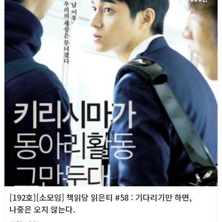
[192호][소모임] 책읽당 읽은티 #58 : 기다리기만 하면,
나중은 오지 않는다.