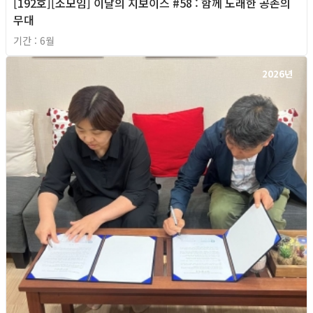
[192호][소모임] 이달의 지보이스 #58 : 함께 노래한 공존의
무대
기간 : 6월
2026년