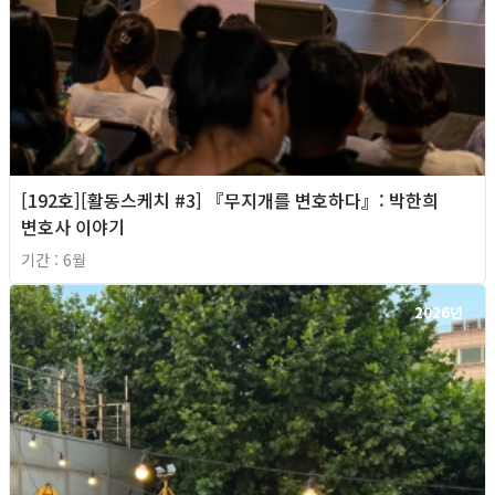
[192호][활동스케치 #3] 『무지개를 변호하다』: 박한희
변호사 이야기
기간 : 6월
2026년