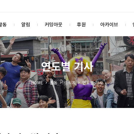
활동
알림
커밍아웃
후원
아카이브
연도별 기사
HOME
활동
소식지
연도별 기사