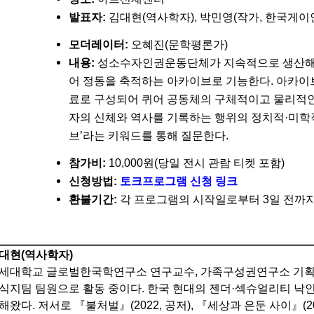
발표자:
김대현(역사학자), 박민영(작가, 한국게
모더레이터:
오혜진(문학평론가)
내용:
성소수자인권운동단체가 지속적으로 생산해 온
어 정동을 축적하는 아카이브로 기능한다. 아카이브는
료로 구성되어 퀴어 공동체의 구체적이고 물리적인 
자의 신체와 역사를 기록하는 행위의 정치적·미학적 의미
브’라는 키워드를 통해 질문한다.
참가비:
10,000원(당일 전시 관람 티켓 포함)
신청방법:
토크프로그램 신청 링크
환불기간:
각 프로그램의 시작일로부터 3일 전까지 
대현(역사학자)
세대학교 글로벌한국학연구소 연구교수, 가족구성권연구소 기
식지팀 팀원으로 활동 중이다.
한국 현대의 젠더·섹슈얼리티 낙인
해왔다. 저서로 『불처벌』(2022, 공저), 『세상과 은둔 사이』(202