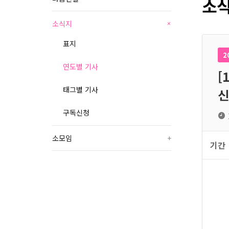
소식
소식지
+
표지
2
연도별 기사
[
태그별 기사
신
구독신청
소모임
+
기간