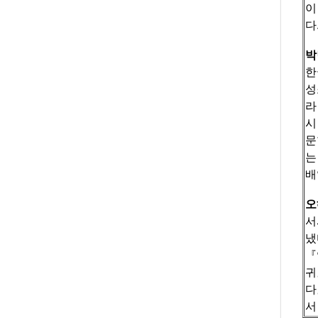
이
다
박
한
성
라
시
문
는
배
오
서
냈
『
귀
다
서