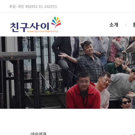
후원: 국민 408801-01-242055
소개
마음연결