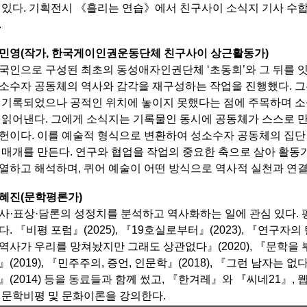
 있다.
기획전시 《흘리는 연습》에서 친구사이 소식지 기사 수합
.
민영(작가, 한국게이인권운동단체 친구사이 상근활동가)
국인으로 구성된 최초의 동성애자인권단체 ‘초동회’와 그 뒤를 잇
소수자 공동체의 역사와 감각을 재구성하는 작업을 진행했다.
그
 기록되었으나 공적인 위치에 놓이지 못했다는 점에 주목하며 소
 읽어낸다.
그에게 소식지는 기록물인 동시에 공동체가 스스로 만
헌이다.
이를 예술적 형식으로 변환하여 성소수자 공동체의 집단
 매개를 만든다.
연구와 협업을 작업의 중요한 축으로 삼아 활동가
열하고 해석하며, 퀴어 예술이 어떤 방식으로 역사적 실천과 연결
혜진(문학평론가)
사·표상·담론의 성정치를 분석하고 역사화하는 일에 관심 있다. 평
다.
『비평 포럼』(2025), 『19호실로부터』(2023), 『연구자의 탄
역사가 우리를 망쳐놨지만 그래도 상관없다』(2020),
『문학을 부
』(2019), 『민주주의, 증언, 인문학』(2018), 『그런 남자는 없
』(2014) 등을 동료들과 함께 썼고,
『한겨레』와 『씨네21』, 
 문학비평 및 문화이론을 강의한다.