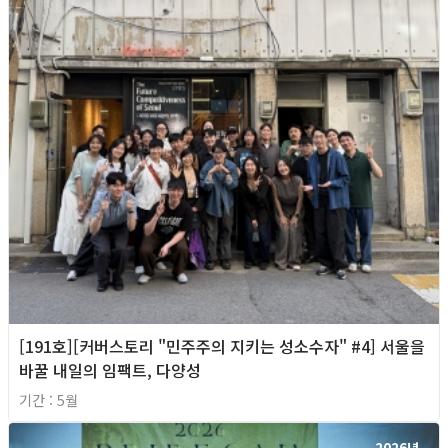
[191호][커버스토리 "민주주의 지키는 성소수자" #4] 서울을
바꿀 내일의 임팩트, 다양성
기간 : 5월
2026년