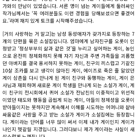
가와의 만남이 있었습니다. 서른 명이 넘는 게이들에게 둘러싸인
작가님께서는 ‘꼭 여러분들도 이런 경험을 당해보셨으면 좋겠어
요.’라며 재치 있게 토크를 시작해주셨습니다.
[거의 사랑하는 거 말고]는 남성 동성애자가 갖가지로 등장하는 7
개의 단편을 묶은 소설집입니다. 엄마에게 남자친구를 오롯이 인
정받고 ‘정상부부의 삶과 같은 것’을 누리고 싶어하는 게이, 농인
으로 온전히 정체화하지 못해 자기 자신과 주변 가족들을 괴롭혔
던 아버지를 결국 용서하지 못하는 게이, 친구의 끼스럽고 기갈진
10살 조카를 보고 생각이 많아진 게이, 에이즈로 죽은 줄 알았던
게이 삼촌을 다시 만나게 된 게이 친구와 동행하는 게이, 게이 은
사님과 재회하며 새로운 게이 학생을 만나게 되는 소설가 게이, 게
이 친구의 전시회에서 퀴어 소설가 전남친의 이중적이고 위선적
이었던 태도와 행동을 곱씹게 되는 게이, 아들의 정체성을 오롯이
받아들이지는 못하지만 계속해서 이해를 시도하는 어머니와 샅바
싸움같은 사랑을 주고 받는 소설가 게이가 소설집에는 등장합니
다. 게이라는 단어를 너무 많이 써서 이제 내가 게이인지 게이가
나인지 헷갈릴 지경입니다. 그러다보니 제가 게이라는 사실이 새
삼스럽게 느껴집니다.