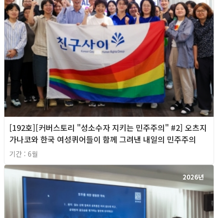
[192호][커버스토리 "성소수자 지키는 민주주의" #2] 오츠지
가나코와 한국 여성퀴어들이 함께 그려낸 내일의 민주주의
기간 : 6월
2026년