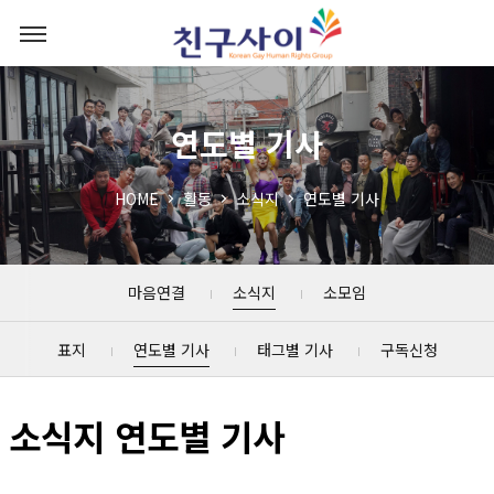
연도별 기사
HOME
활동
소식지
연도별 기사
마음연결
소식지
소모임
표지
연도별 기사
태그별 기사
구독신청
소식지 연도별 기사