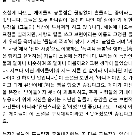
소설에 나오는 게이들의 공통점은 끊임없이 흔들리는 중이라는
것입니다. 그들은 모두 하나같이 ‘온전히 나인 채’ 살아가기 위한
투쟁을 (그들의) 세상이 부서져라 하고 있습니다. 해설에 나오는
표현을 빌리자면, 사랑의 탈을 쓰고 보편이라는 이름의 고정된 틀
에 우리를 욱여넣는 ‘돌봄의 폭력’에 맞서, 기꺼이 균열을 내며 ‘거
의 사랑’에서 ‘진짜 사랑’으로 이행하는 ‘폭력적 돌봄’을 행하는(혹
은 행하고 싶어하는) 자들이 소설에 등장합니다. 우리는 이 등장인
물과 얼마나 비슷하며 또 얼마나 다를까요? 그런 생각이 들었습니
다. 저보다 어린 게이들이(뭐 저도 서른 한 살이라 어리다면 어린
나이이긴 하지만 말입니다.) 이 소설을 보면서, ‘아니 게이인 것 가
지고 되게 유난이네;;’라는 평을 했으면 좋겠다고요. 게이가 자신
을 온전히 받아들이지 못하여 괴로워하고, 주위 사람들의 기대에
부응하기 위해 자신을 숨기는 지난한 일들이, 공감을 얻는 보편적
사건들이 아니라 ‘유난스러운 일’이었으면 좋겠다고요. 그래서 어
린 게이들이 이 소설을 구시대적이라고 비웃어줬으면 좋겠다고
요.
등장인물들의 흔들림과 균열내기에는 또 다른 공통점이 있습니