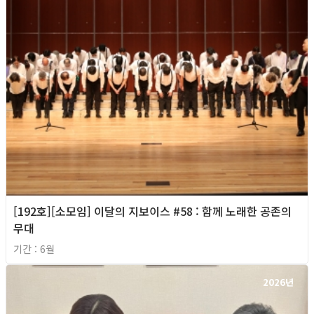
[192호][소모임] 이달의 지보이스 #58 : 함께 노래한 공존의
무대
기간 : 6월
2026년