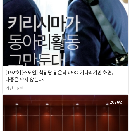
[192호][소모임] 책읽당 읽은티 #58 : 기다리기만 하면,
나중은 오지 않는다.
기간 : 6월
2026년