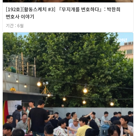
[192호][활동스케치 #3] 『무지개를 변호하다』: 박한희
변호사 이야기
기간 : 6월
2026년