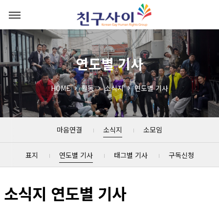
연도별 기사
HOME
활동
소식지
연도별 기사
마음연결
소식지
소모임
표지
연도별 기사
태그별 기사
구독신청
소식지 연도별 기사