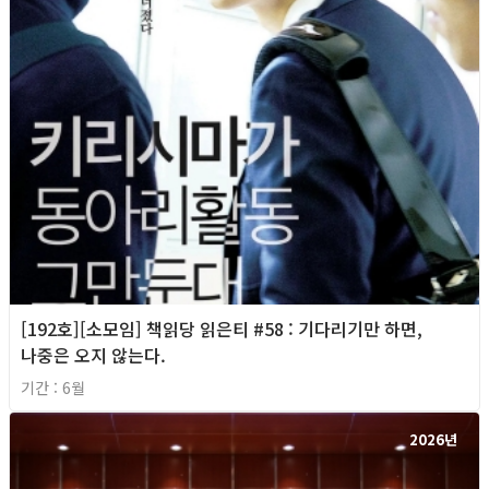
[192호][소모임] 책읽당 읽은티 #58 : 기다리기만 하면,
나중은 오지 않는다.
기간 : 6월
2026년