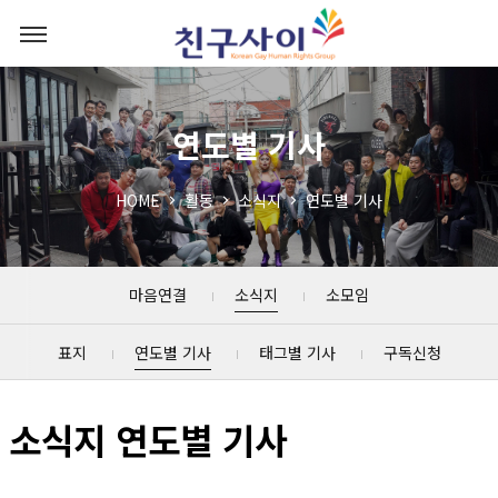
연도별 기사
HOME
활동
소식지
연도별 기사
마음연결
소식지
소모임
표지
연도별 기사
태그별 기사
구독신청
소식지 연도별 기사