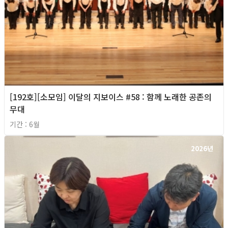
[192호][소모임] 이달의 지보이스 #58 : 함께 노래한 공존의
무대
기간 : 6월
2026년