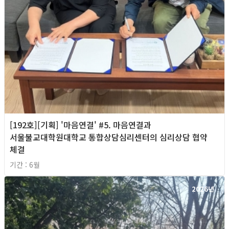
[192호][기획] '마음연결' #5. 마음연결과
서울불교대학원대학교 통합상담심리센터의 심리상담 협약
체결
기간 : 6월
2026년