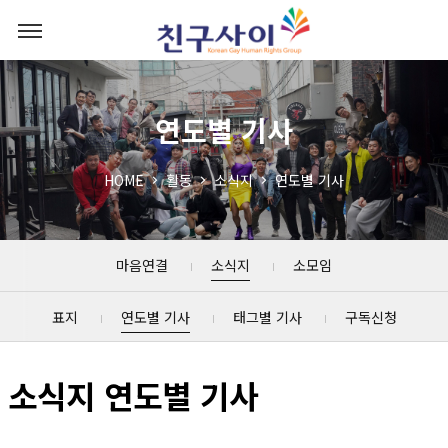
연도별 기사
HOME
활동
소식지
연도별 기사
마음연결
소식지
소모임
표지
연도별 기사
태그별 기사
구독신청
소식지 연도별 기사