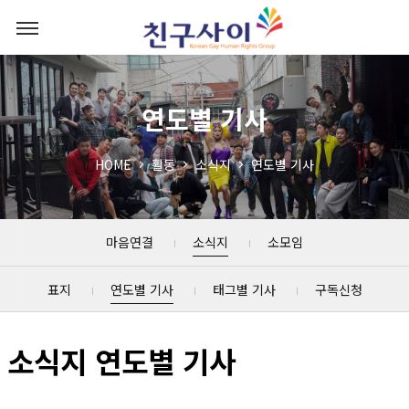
연도별 기사
HOME
활동
소식지
연도별 기사
마음연결
소식지
소모임
표지
연도별 기사
태그별 기사
구독신청
소식지 연도별 기사