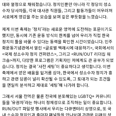
대와 열정으로 채워졌습니다. 정치인뿐만 아니라 각 정당의 성소
수자 당사자들, 각국 대사관 직원들, 그리고 활동가들이 어우러져
서로에게 영감을 주는 모습을 보며 깊은 뿌듯함을 느꼈습니다.
제게 이번 축제는 ‘정치’라는 새로운 영역에 도전하는 포문이기도
했지만, 동시에 기존 운동 방식의 한계를 넘어 우리가 직접 한국
정치의 틀을 바꿀 수 있다는 동력을 확인한 시간이었습니다. 민주
화운동기념관에서 열린 <글로벌 백래시에 대응하기>, 국회에서의
<국제 성소수자 정치 컨퍼런스>, 그리고 <RUN/OUT 리더십 워
크숍>까지, 다양한 프로그램은 기획자인 저에게도 큰 공부가 되었
습니다. 정치는 결국 ‘사전 세팅’이 중요하다고 생각합니다. 이번
축제에서 얻은 배움을 밑거름 삼아, 한국에서 성소수자 정치가 흥
하고 관련 담론이 널리 확산될 수 있도록, 그 토대가 되는 조건들
을 면밀히 분석하고 제대로 ‘세팅’해 나가려 합니다.
그래서 서울 전역은 물론 전국에 분포해있는 LGBTQ+ 커뮤니티
들을 ‘유권자’라는 하나의 정체성으로 조직하는 일이 중요합니다.
RUN/OUT 파일럿 행사에서 우리는 다큐멘터리 상영으로, 또 국
내 소수자 정치인과 출마자 패널들을 만나보며 가까운 미래의 성