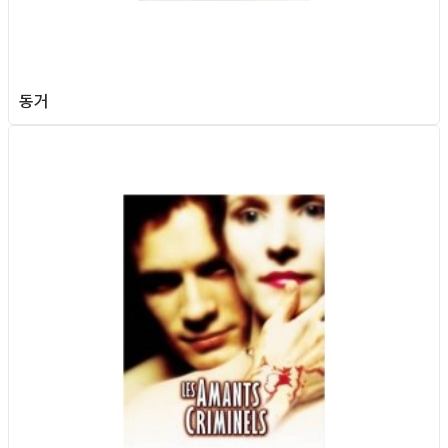
동거
Queer Movie