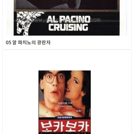
05 알 파치노의 광란자
Queer Movie