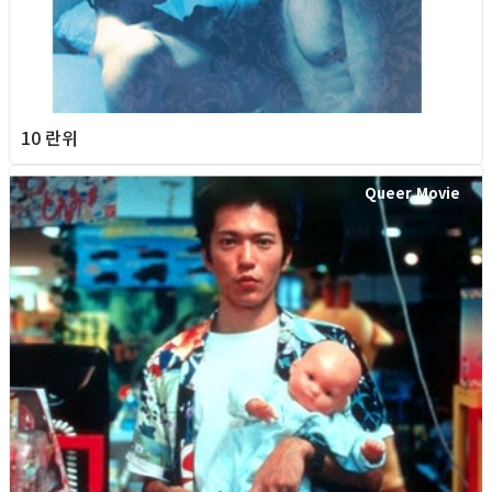
10 란위
Queer Movie