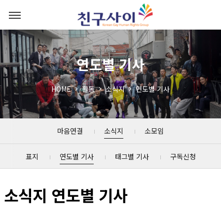
연도별 기사
HOME
활동
소식지
연도별 기사
마음연결
소식지
소모임
표지
연도별 기사
태그별 기사
구독신청
소식지 연도별 기사