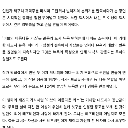
언젠가 싸구려 흑맥주를 마시며 그린위치 빌리지의 분위기를 만끽하다가 본 장면
은 시각적인 충격을 훨씬 뛰어넘고 있었다. 노란 택시에서 내린 두 여성이 택시
뒤에서 깊은 입맞춤을 하고 손을 흔들며 헤어졌다.
'이브의 아름다운 키스'는 관용의 도시 뉴욕 맨하튼에 바치는 소곡이다. 이 거대
한 대도시 뉴욕, 차이와 다양성의 숲속에서 사람들은 언제나 유혹과 배반의 변주
를 끊임없이 지속하지만 그것은 뉴욕의 특성으로 인해 넉넉히 관용되는 특허의
삶일지도 모른다.
작가 워크샵에서 만난 두 여자 제니퍼와 헤더는 의기 투합으로 원안을 만들어 연
극에 올렸고, 이 작은 성공에 힘입어, 작가- 프로듀서-배우 등 다중 역할을 해냄
으로써 우리나라 돈으로 단 12억에 깔끔한 뉴욕발 인디 영화를 만들어냈다.
이 영화의 재즈곡 가사처럼 '이브의 아름다운 키스'는 거대한 대도시의 장난감이
다. 무료한 삶에 지친 한 여성이 우연히 릴케 싯구를 인용한 광고를 보게 된 것이
발단이 되어 레즈비언과 사랑에 빠지게 된다. 그녀는 레즈비언이 아닐지도 모른
다. 결국 그녀는 자신과 사귄 레즈비언에게 채이고 자신이 찬 남자와 다시 조우하
게 된다.