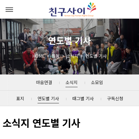
연도별 기사
HOME
활동
소식지
연도별 기사
마음연결
소식지
소모임
표지
연도별 기사
태그별 기사
구독신청
소식지 연도별 기사