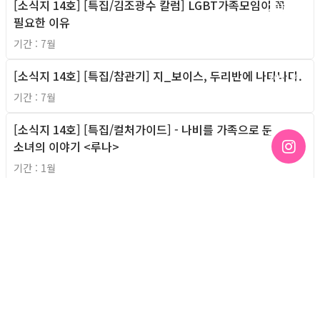
[소식지 14호] [특집/김조광수 칼럼] LGBT가족모임이 꼭
2011년
필요한 이유
기간 : 7월
[소식지 14호] [특집/참관기] 지_보이스, 두리반에 나타나다.
2011년
기간 : 7월
[소식지 14호] [특집/컬처가이드] - 나비를 가족으로 둔
2011년
소녀의 이야기 <루나>
기간 : 1월
[소식지14호] [게이다] 동호회 인터뷰 - 살세로스
2011년
기간 : 7월
[소식지 14호] [웹툰] 브라보마이게이라이프
2011년
기간 : 7월
[소식지 13호] [컬처가이드] 이제는 너의 색을 밝혀라!
2011년