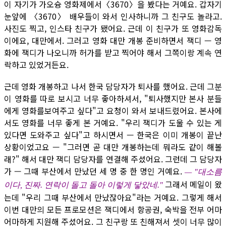
이 자기가 가오슝 영화제에서〈3670〉을 봤다는 거예요. 갑자기
눈앞에 〈3670〉 배우들이 와서 인사하니까 그 친구도 놀라고.
사진도 찍고, 인스타 친구가 됐어요. 근데 이 친구가 또 영화감독
이에요, 대만에서. 그러고 영화 대만 개봉 준비하면서 잭디 — 영
화에 잭디가 나오니까 허가를 받고 찍어야 해서 그쪽이랑 계속 연
락하고 있었거든요.
근데 영화 개봉하고 나서 한국 담당자가 퇴사를 했어요. 근데 그분
이 영화를 따로 보시고 너무 좋아하셔서, "퇴사했지만 본사 분들
에게 영화를보여주고 싶다"고 요청이 와서 보내드렸어요. 본사에
서도 영화를 너무 좋게 본 거예요. "우리 잭디가 도울 수 있는 게
있다면 도와주고 싶다"고 하시면서 — 한국은 이미 개봉이 끝난
상황이었고요 — "그러면 곧 대만 개봉하는데 뭐라도 같이 해볼
래?" 해서 대만 잭디 담당자를 연결해 주셨어요. 그런데 그 담당자
가 — 그때 부산에서 만났던 세 명 중 한 명인 거예요.
— "대소름
그래서 메일이 왔
이다, 진짜. 연락이 돌고 돌아 이렇게 닿았네."
는데 "우리 그때 부산에서 만났잖아요"라는 거예요. 그렇게 해서
이번 대만의 모든 프로모션은 잭디에서 항공권, 숙박을 전부 어마
어마하게 지원해 주셨어요. 그 친구랑 또 친해져서 셋이 너무 많이