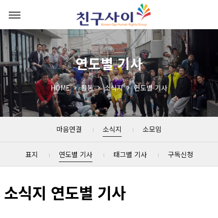
연도별 기사
HOME
활동
소식지
연도별 기사
마음연결
소식지
소모임
표지
연도별 기사
태그별 기사
구독신청
소식지 연도별 기사