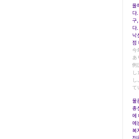
올
다.
구,
다
낙
점
今
あ
例
し
し
て
물
총
에
에
복
전