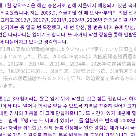
해 1월 갑작스러운 해산 총선거로 인해 서울에서 예정되어 있던 국
 죄송했습니다. 저는 2003년, 스물여덟 살 때 오사카부의회 의원 선
 그리고 2012년, 2017년, 2021년, 2024년, 2026년 중의원
. 선거에는 총 일곱 번 도전했고, 세 번 당선, 한 번은 비례 승계 당
선은 따라다니는 일이기도 합니다. 또 과거의 낙선 경험을 통해 멘탈
 더 다듬어지고 있다고 생각합니다.
年1月の突然の解散総選挙によりソウルで予定していた国際会
りませんでした。私は、2003年28歳の時に大阪府議会議員選
区、2012年、2017年、2021年、2024年、2026年の衆
た。7回選挙に挑戦し、3回当選、1回繰上げ当選、3回落選
、過去の落選経験からメンタルを守り、政治資金を集める方法
います。
론 1년 3개월이라는 짧은 임기 뒤에 낙선한 것은 힘든 일입니다. 하
선에서 다시 일어나 의석을 얻을 수 있도록 지역을 꾸준히 걸어가고자
 대한 감사의 마음을 더 크게 만들어줍니다. 또 시간이 있기 때문에 할 
는 그림책 『탱고는 두 아빠가 있어요』를 일본어로 번역해 2008년
지사 자격을 취득했고, 실제 돌봄 현장에서 일한 경험은 제가 다시 국
문성을 가진 의원으로 활동의 폭을 넓히는 데 도움이 되었습니다. 지