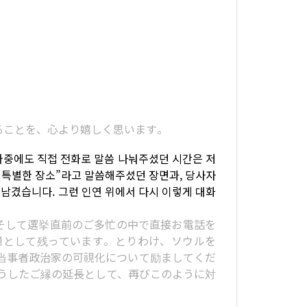
れることを、心より嬉しく思います。
 와중에도 직접 전화로 말씀 나눠주셨던 시간은 저
긴 특별한 장소”라고 말씀해주셨던 장면과, 당사자
남겼습니다. 그런 인연 위에서 다시 이렇게 대화
そして選挙直前のご多忙の中で直接お電話を
憶として残っています。とりわけ、ソウルを
当事者政治家の可視化について励ましてくだ
うしたご縁の延長として、再びこのように対