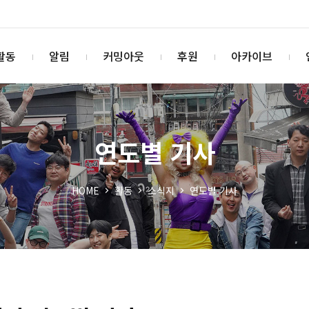
활동
알림
커밍아웃
후원
아카이브
연도별 기사
HOME
활동
소식지
연도별 기사