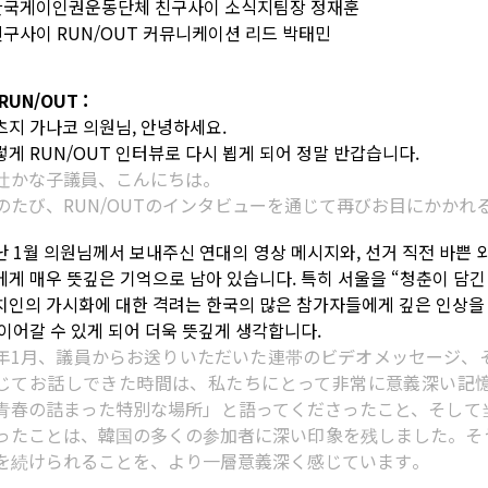
 한국게이인권운동단체 친구사이 소식지팀장 정재훈
 친구사이 RUN/OUT 커뮤니케이션 리드 박태민
RUN/OUT :
츠지 가나코 의원님, 안녕하세요.
렇게 RUN/OUT 인터뷰로 다시 뵙게 되어 정말 반갑습니다.
辻かな子議員、こんにちは。
のたび、RUN/OUTのインタビューを通じて再びお目にかか
난 1월 의원님께서 보내주신 연대의 영상 메시지와, 선거 직전 바쁜
에게 매우 뜻깊은 기억으로 남아 있습니다. 특히 서울을 “청춘이 담
치인의 가시화에 대한 격려는 한국의 많은 참가자들에게 깊은 인상을 
 이어갈 수 있게 되어 더욱 뜻깊게 생각합니다.
年1月、議員からお送りいただいた連帯のビデオメッセージ、
じてお話しできた時間は、私たちにとって非常に意義深い記
青春の詰まった特別な場所」と語ってくださったこと、そして
ったことは、韓国の多くの参加者に深い印象を残しました。そ
を続けられることを、より一層意義深く感じています。