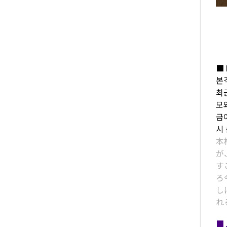
■ 
본
최
모
금
시
本
が
す
ろ
し
れ
■