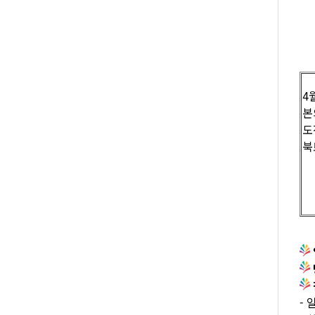
4
본
도
북
-