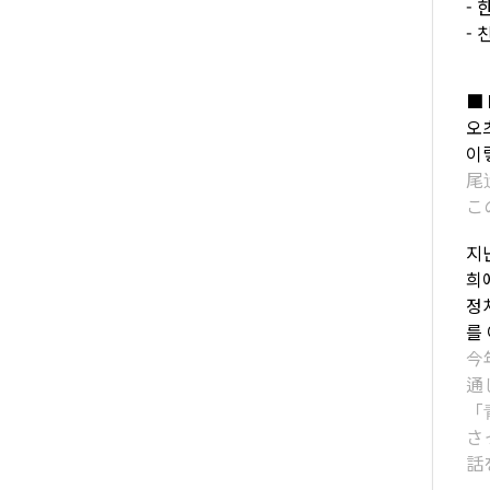
-
-
■ 
오
이
尾
こ
지
희
정
를
今
通
「
さ
話