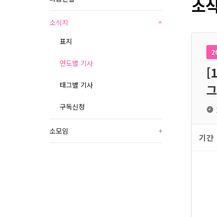
소식
소식지
+
표지
2
연도별 기사
[
태그별 기사
그
구독신청
소모임
+
기간