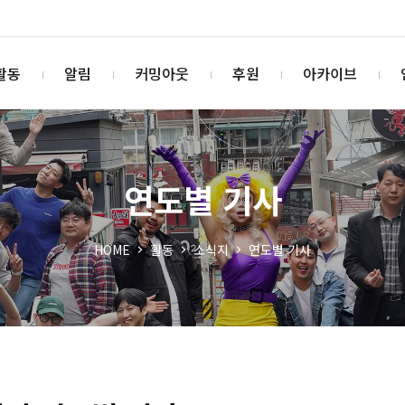
활동
알림
커밍아웃
후원
아카이브
연도별 기사
HOME
활동
소식지
연도별 기사