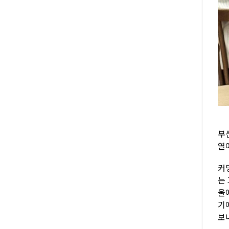
부
열
커
는
울
기
보