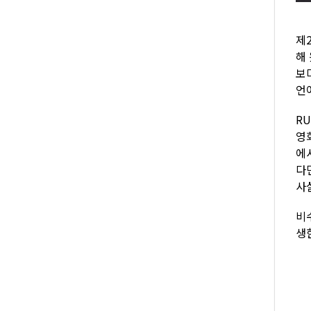
제
해
보
언
R
영
에
다
사
비
생