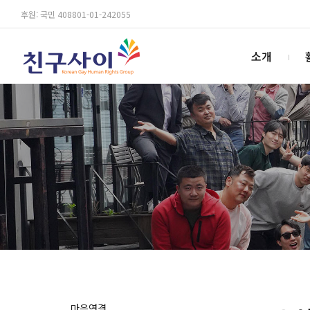
후원: 국민 408801-01-242055
소개
마음연결