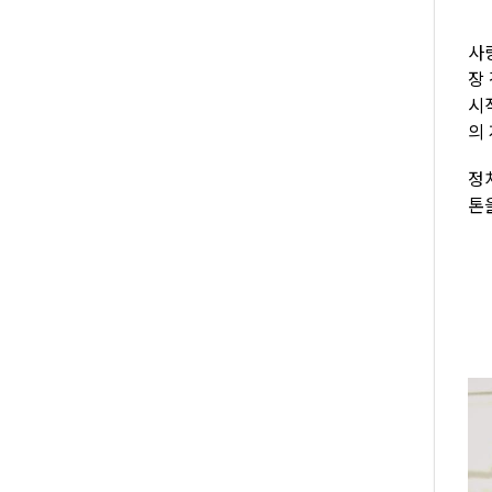
사랑
장
시
의
정
톤