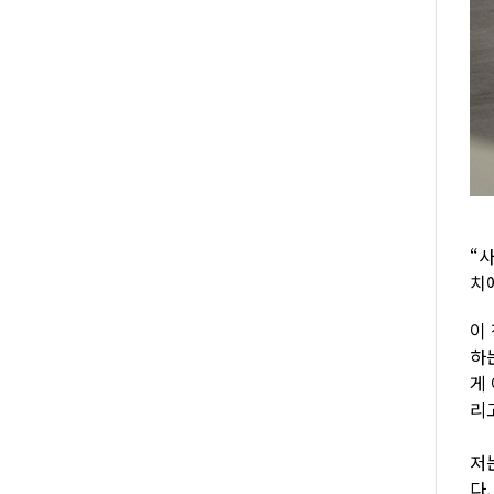
“
치
이
하
게
리고
저
다