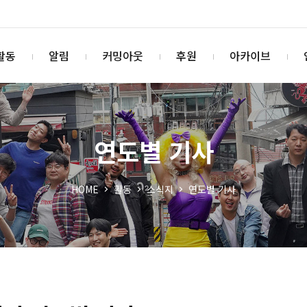
활동
알림
커밍아웃
후원
아카이브
연도별 기사
HOME
활동
소식지
연도별 기사