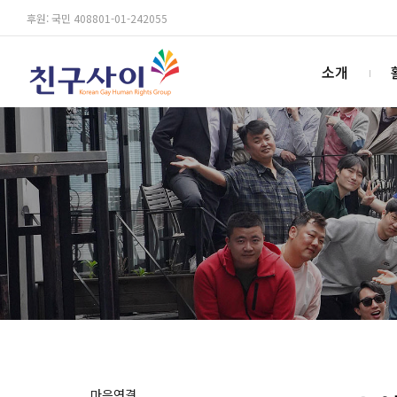
후원: 국민 408801-01-242055
소개
마음연결