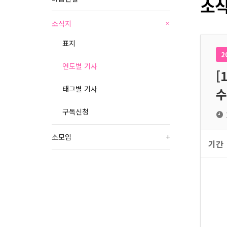
소식
소식지
+
표지
2
연도별 기사
[
태그별 기사
수
구독신청
소모임
+
기간