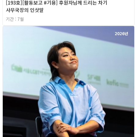
[193호][활동보고 #기용] 후원자님께 드리는 차기
사무국장의 인삿말
기간 : 7월
2026년