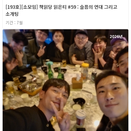
[193호][소모임] 책읽당 읽은티 #59 : 슬픔의 연대 그리고
소개팅
기간 : 7월
2026년