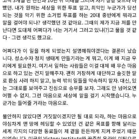
고작 3개월 된 연인과 10년 뒤 미래를 그리며 자기 살길 찾느라 바
빴던. 내가 원하는 세상을 위한 투표 말고, 최악인 누군가가 당선
되는 것을 막기 위한 소거법 투표를 하는 20대 중반에게 뭐라고
말을 걸어야 되나? 생각했던 것 같아요. 그때의 제가 지금 저를 만
난다면 도대체 어쩌다가 너는 거기서 그러고 있냐(?)고 물을 것 같
다 - 그런 생각도 했고요.
어쩌다가 이 일을 하게 되었는지 설명해줘야겠다는 결론이 났습
니다. 성소수자 정치 생태계 만들기라는 게 뭐고, 이게 왜 지금 우
리에게 필요한지. 여기서 일하는 사람들은 이걸 대체 왜 무슨 마음
으로 하고 있는 건지 말해주자. 괜히 거창하게 대단하고 솔깃한 말
로 환심 사려 하지 말고, 능력 밖의 일들을 약속하지 말자. 대신, 있
는 그대로를 보여주고 진심으로 승부를 보자. 그래도 안 넘어오면
어쩔 수 없지. 그런 마음으로 세상에 말을 걸기 시작했습니다. 누
군가는 들어줄 거라는 마음으로.
불안하지 않았다면 거짓말이겠지만 될 대로 되라, 하는 마음으로
야심차게 맨 땅에 헤딩할 수 있었던 건 같은 목표를 향해 달리는
세계 각지의 다양한 동료들이 제 곁을 든든하게 지켜 주었기 때문
이었습니다. 미국의 Victory Institute와 꾸준히 온라인 미팅으로