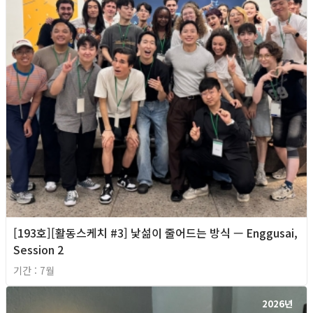
[193호][활동스케치 #3] 낯섦이 줄어드는 방식 — Enggusai,
Session 2
기간 : 7월
2026년