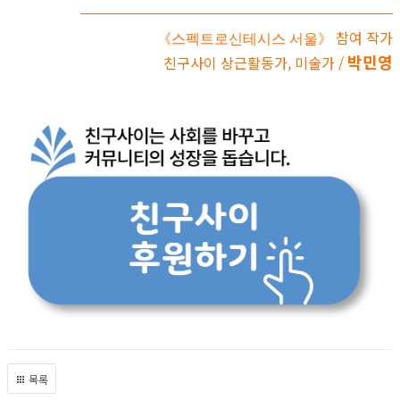
참여 작가
《스펙트로신테시스 서울》
박민영
친구사이 상근활동가, 미술가 /
목록