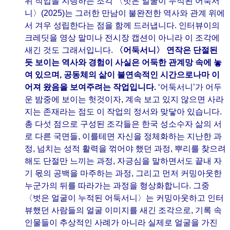
위 작업을 지탱하는 조각 〈벗은 얼굴이 누적된 어둑서
니〉(2025)는 그러한 만남이 불완전한 역사와 관계 위에
서 겨우 성립한다는 점을 함께 드러냅니다. 인터뷰이의
크레딧을 영상 말미나 전시장 캡션이 아니라 이 조각에
새긴 것도 그래서입니다.
〈어둑서니〉 연작은 단절된
듯 보이는 역사와 경험이 사실은 어둑한 관계망 속에 놓
여 있으며, 공동체의 삶이 불연속적인 시간으로나마 이
어져 왔음을 보여주려는 작업입니다.
‘어둑서니’가 어두
운 밤중에 보이는 헛것이자, 계속 보고 있지 않으면 사라
지는 존재라는 점도 이 작업의 정서와 맞닿아 있습니다.
총 다섯 점으로 구성된 조각들은 한국 성소수자 삶의 서
로 다른 국면들, 이를테면 자신을 정체화하는 지난한 과
정, 넘치는 성적 활력을 꺾어야 했던 과정, 뿌리를 찾으려
해도 단절만 느끼는 과정, 자긍심을 말하면서도 끝내 자
기 몫의 공백을 마주하는 과정, 그리고 먼저 커밍아웃한
누군가의 뒤를 따라가는 과정을 형상화합니다. 그중
〈벗은 얼굴이 누적된 어둑서니〉는 커밍아웃하고 인터
뷰했던 사람들의 얼굴 이미지를 새긴 조각으로, 기록 속
인물들이 추상적인 사례가 아니라 실제로 얼굴을 가진