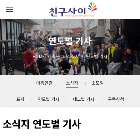
연도별 기사
HOME
활동
소식지
연도별 기사
마음연결
소식지
소모임
표지
연도별 기사
태그별 기사
구독신청
소식지 연도별 기사