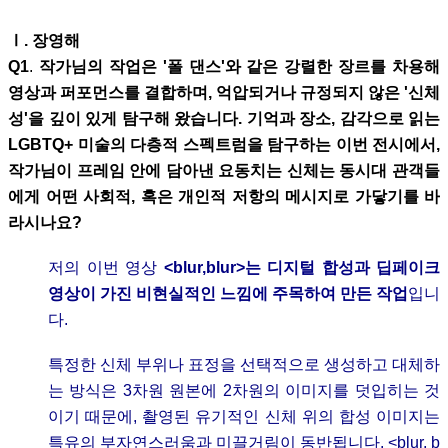
Ⅰ
. 장영해
Q1
.
작가님의 작업은 '폴 댄스'와 같은 강렬한 장르를 차용해
영상과 퍼포먼스를 결합하며, 억압되거나 규정되지 않은 '신체
성'을 깊이 있게 탐구해 왔습니다. 기억과 장소, 감각으로 읽는
LGBTQ+ 미술의 다층적 스펙트럼을 탐구하는 이번 전시에서,
작가님이 프레임 안에 담아낸 요동치는 신체는 동시대 관객들
에게 어떤 사회적, 혹은 개인적 저항의 메시지로 가닿기를 바
라시나요?
저의 이번 영상
<blur,blur>는 디지털 합성과 딥페이크
영상이 가진 비현실적인 느낌에 주목하여 만든 작업
입니
다.
특정한 신체 부위나 표정을 선택적으로 생성하고 대체하
는 방식은 3차원 원본에 2차원의 이미지를 덧입히는 것
이기 때문에, 촬영된 유기적인 신체 위의 합성 이미지는
특유의 부자연스러움과 미끌거림이 동반됩니다. <blur, b