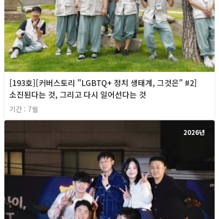
[193호][커버스토리 "LGBTQ+ 정치 생태계, 그것은" #2]
소진된다는 것, 그리고 다시 일어선다는 것
기간 : 7월
2026년