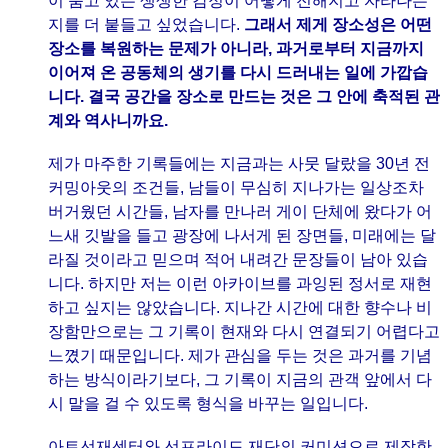
이 품고 있는 생생한 감정이 어떻게 전해지고 자라나는
지를 더 붙들고 싶었습니다.
그래서 제게 장소성은 어떤
장소를 복원하는 문제가 아니라, 과거로부터 지금까지
이어져 온 공동체의 생기를 다시 드러내는 일에 가깝습
니다. 결국 공간을 장소로 만드는 것은 그 안에 축적된 관
계와 역사니까요.
제가 마주한 기록들에는 지금과는 사뭇 달랐을 30년 전
커밍아웃의 조건들, 남들이 무심히 지나가는 일상조차
버거웠던 시간들, 남자를 만나러 게이 단체에 왔다가 어
느새 깃발을 들고 광장에 나서게 된 장면들, 미래에는 달
라질 것이라고 믿으며 적어 내려간 문장들이 남아 있습
니다. 하지만 저는 이런 아카이브를 과잉된 정서로 재현
하고 싶지는 않았습니다. 지나간 시간에 대한 향수나 비
장함만으로는 그 기록이 현재와 다시 연결되기 어렵다고
느꼈기 때문입니다. 제가 관심을 두는 것은 과거를 기념
하는 방식이라기보다, 그 기록이 지금의 관객 앞에서 다
시 말을 걸 수 있도록 형식을 바꾸는 일입니다.
아트선재센터와 선프라이드 재단의 커미션으로 제작한