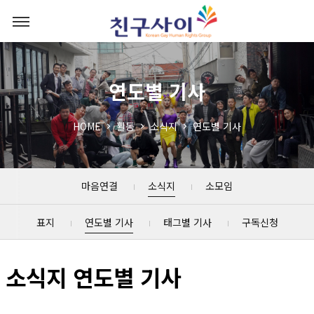
연도별 기사
HOME
활동
소식지
연도별 기사
마음연결
소식지
소모임
표지
연도별 기사
태그별 기사
구독신청
소식지 연도별 기사