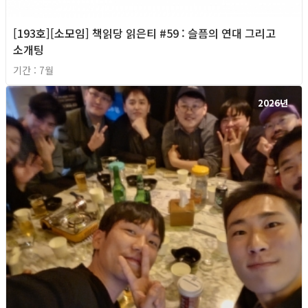
[193호][소모임] 책읽당 읽은티 #59 : 슬픔의 연대 그리고
소개팅
기간 : 7월
2026년