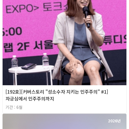
[192호][커버스토리 "성소수자 지키는 민주주의" #1]
자긍심에서 민주주의까지
기간 : 6월
2026년