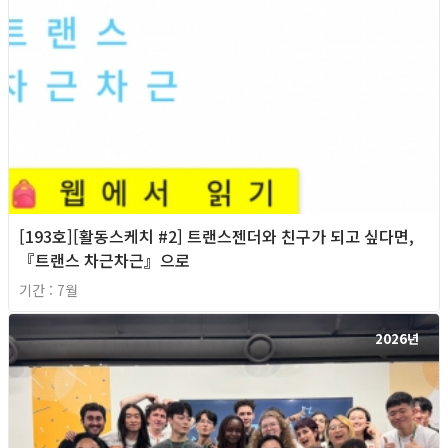
[193호][활동스케치 #2] 트랜스젠더와 친구가 되고 싶다면,
『트랜스 차근차근』으로
기간 : 7월
2026년