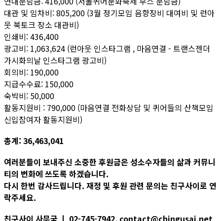
연대분담금: 416,000 (서울퀴어문화축제 부스 분담금)
대관 및 임차비: 805,200 (3월 정기모임 음향장비 대여비 및 런아
웃 북토크 장소 대관비)
인쇄비: 436,400
광고비: 1,063,624 (런아웃 인스타그램 , 마음연결 - 트랜스젠더
가시화의날 인스타그램 광고비)
회의비: 190,000
지급수수료: 150,000
숙박비: 50,000
활동지원비 : 790,000 (마음연결 전화상담 및 퀴어들의 산책모임
신입참여자 활동지원비)
총계: 36,463,041
여러분들이 보내주신 소중한 후원금은 성소수자들의 삶과 커뮤니
티의 변화에 쓰도록 하겠습니다.
다시 한번 감사드립니다. 재정 및 후원 관련 문의는 친구사이로 연
락주세요.
친구사이 사무국 ㅣ 02-745-7942, contact@chingusai.net