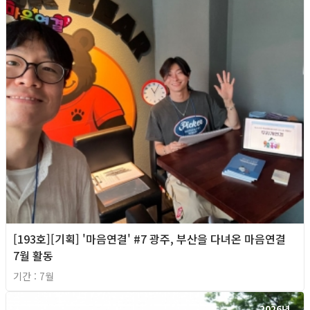
[193호][기획] '마음연결' #7 광주, 부산을 다녀온 마음연결
7월 활동
기간 : 7월
2026년