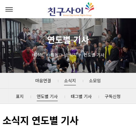
연도별 기사
HOME
활동
소식지
연도별 기사
마음연결
소식지
소모임
표지
연도별 기사
태그별 기사
구독신청
소식지 연도별 기사