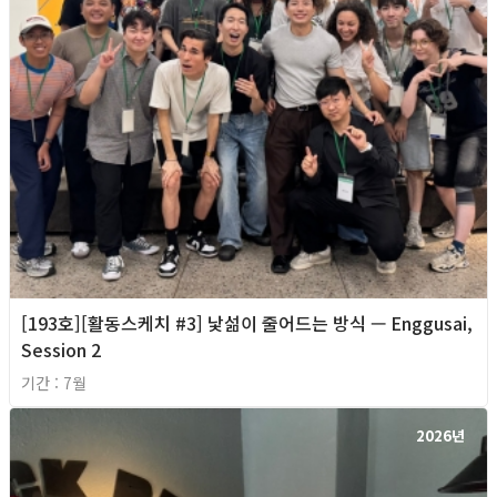
[193호][활동스케치 #3] 낯섦이 줄어드는 방식 — Enggusai,
Session 2
기간 : 7월
2026년