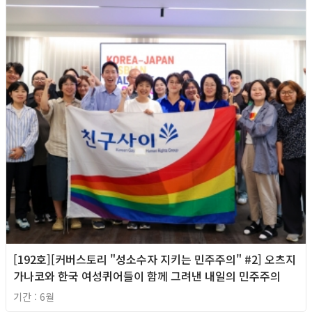
[192호][커버스토리 "성소수자 지키는 민주주의" #2] 오츠지
가나코와 한국 여성퀴어들이 함께 그려낸 내일의 민주주의
기간 : 6월