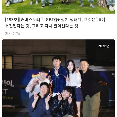
[193호][커버스토리 "LGBTQ+ 정치 생태계, 그것은" #2]
소진된다는 것, 그리고 다시 일어선다는 것
기간 : 7월
2026년