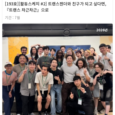
[193호][활동스케치 #2] 트랜스젠더와 친구가 되고 싶다면,
『트랜스 차근차근』으로
기간 : 7월
2026년