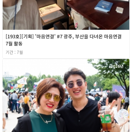
[193호][기획] '마음연결' #7 광주, 부산을 다녀온 마음연결
7월 활동
기간 : 7월
2026년