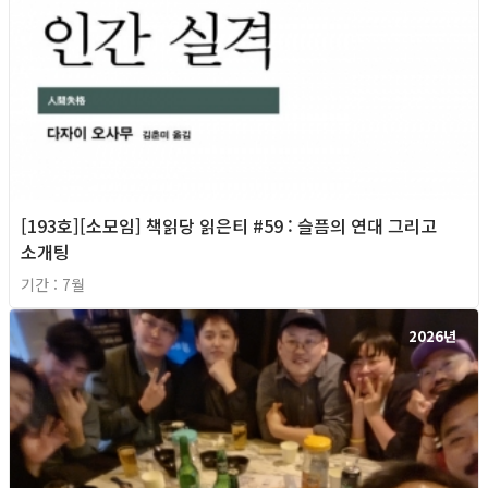
[193호][소모임] 책읽당 읽은티 #59 : 슬픔의 연대 그리고
소개팅
기간 : 7월
2026년