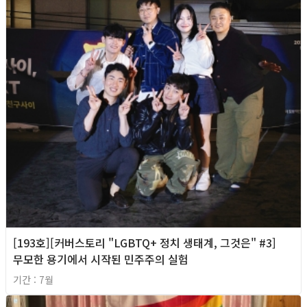
[193호][커버스토리 "LGBTQ+ 정치 생태계, 그것은" #3]
무모한 용기에서 시작된 민주주의 실험
기간 : 7월