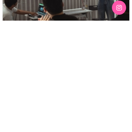
[192호][커버스토리 "성소수자 지키는 민주주의" #3] 함께
만들어가는 게이 커뮤니티를 상상하기
기간 : 6월
2026년