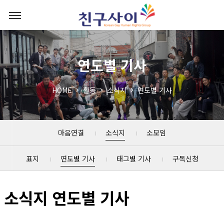
연도별 기사
HOME
활동
소식지
연도별 기사
마음연결
소식지
소모임
표지
연도별 기사
태그별 기사
구독신청
소식지 연도별 기사