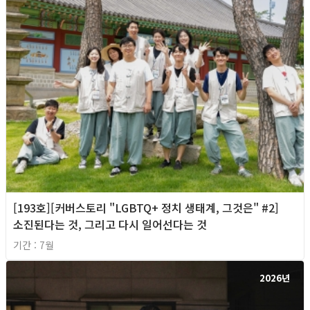
[193호][커버스토리 "LGBTQ+ 정치 생태계, 그것은" #2]
소진된다는 것, 그리고 다시 일어선다는 것
기간 : 7월
2026년