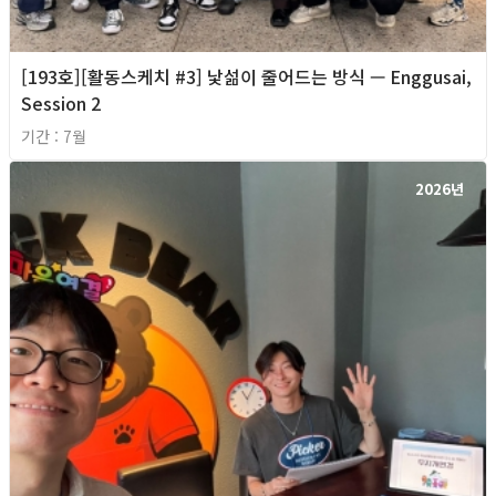
[193호][활동스케치 #3] 낯섦이 줄어드는 방식 — Enggusai,
Session 2
기간 : 7월
2026년