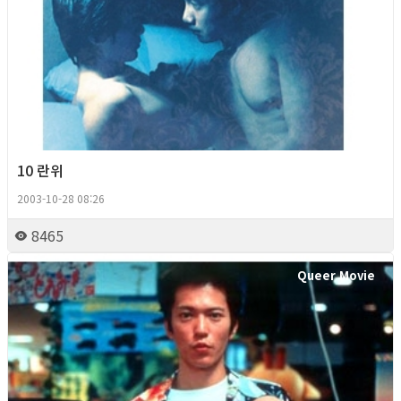
10 란위
2003-10-28 08:26
8465
Queer Movie