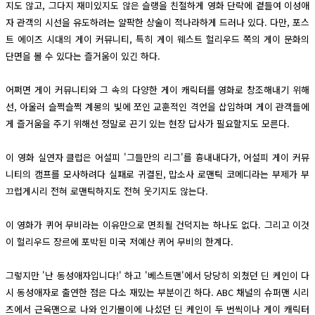
지도 않고, 그다지 재미있지도 않은 슬랭을 친절하게 영화 단락에 곁들여 이성애
자 관객의 시선을 유도하려는 얄팍한 상술이 적나라하게 드러나 있다. 다만, 포스
트 에이즈 시대의 게이 커뮤니티, 특히 게이 웨스트 헐리우드 쪽의 게이 문화의
단면을 볼 수 있다는 즐거움이 있긴 하다.
어쩌면 게이 커뮤니티와 그 속의 다양한 게이 캐릭터를 영화로 창조해내기 위해
선, 아울러 슬쩍슬쩍 계몽의 빛에 쪼인 교훈적인 격언을 삽입하며 게이 관객들에
게 즐거움을 주기 위해선 정말로 끈기 있는 현장 답사가 필요할지도 모른다.
이 영화 실연자 클럽은 어설피 '그들만의 리그'를 흉내내다가, 어설피 게이 커뮤
니티의 캠프를 모사하려다 실패로 귀결된, 맙소사 로맨틱 코메디라는 부제가 부
끄럽게시리 전혀 로맨틱하지도 전혀 웃기지도 않는다.
이 영화가 퀴어 무비라는 이유만으로 면죄될 건덕지는 하나도 없다. 그리고 이것
이 헐리우드 장르에 포박된 미국 저예산 퀴어 무비의 한계다.
그렇지만 '난 동성애자입니다!' 하고 '베스트맨'에서 당당히 외쳤던 딘 케인이 다
시 동성애자로 출연한 점은 다소 재밌는 부분이긴 하다. ABC 채널의 슈퍼맨 시리
즈에서 근육맨으로 나와 인기몰이에 나섰던 딘 케인이 두 번씩이나 게이 캐릭터