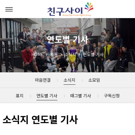
연도별 기사
HOME
활동
소식지
연도별 기사
마음연결
소식지
소모임
표지
연도별 기사
태그별 기사
구독신청
소식지 연도별 기사