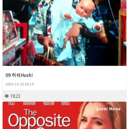
09 허쉬Hush!
2003-10-28 08:19
7823
Queer Movie