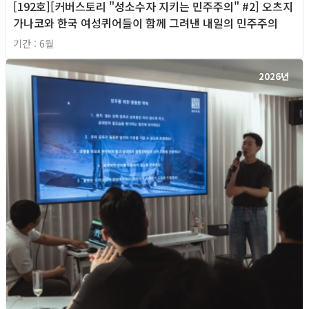
[192호][커버스토리 "성소수자 지키는 민주주의" #2] 오츠지
가나코와 한국 여성퀴어들이 함께 그려낸 내일의 민주주의
기간 : 6월
2026년