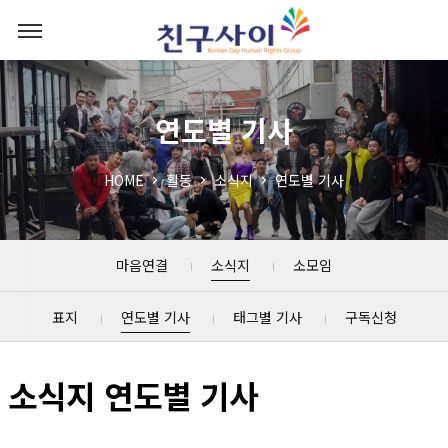
연도별 기사
HOME
활동
소식지
연도별 기사
마음연결
소식지
소모임
표지
연도별 기사
태그별 기사
구독신청
소식지 연도별 기사