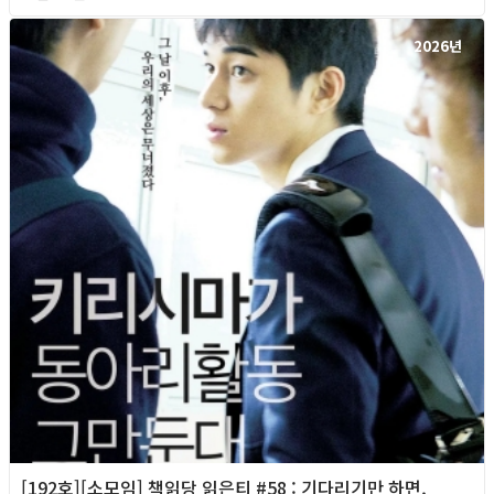
2026년
[192호][소모임] 책읽당 읽은티 #58 : 기다리기만 하면,