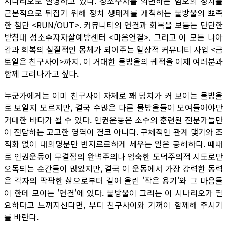
시나리오로 설명하고 있다. 성소수자를 외면하는 혐오의 정치를
근본적으로 뒤집기 위해 정치 생태계를 개척하는 물방울의 뾰족
한 첨단 <RUN/OUT>. 커뮤니티의 연결과 회복을 보듬는 단단한
받침대 성소수자자살예방센터 <마음연결>. 그리고 이 모든 나아
감과 회복의 실질적인 몸체가 되어주는 일상적 커뮤니티 사업 <금
토일은 친구사이>까지. 이 거대한 물방울의 궤적을 이제 여러분과
함께 그려나가고 싶다.
누군가에게는 이미 친구사이 자체로 꽤 덩치가 커 보이는 물방울
로 보일지 모르지만, 결국 수많은 다른 물방울들이 모여들어야만
거대한 바다가 될 수 있다. 인권운동은 소수의 훈련된 전문가들만
이 전담하는 고고한 영역이 결코 아니다. 구체적인 관계 맺기와 조
직화 없이 대의명분만 번지르르하게 세우는 일은 공허하다. 때때
로 인권운동이 무결점의 완벽주의나 엄숙한 도덕주의적 시도로만
오독되는 순간들이 많았지만, 결국 이 운동에서 가장 강력한 동력
은 각자의 팍팍한 삶으로부터 길어 올린 '작은 용기'와 그 마음들
이 한데 모이는 '연결'에 있다. 물방울이 그리는 이 시나리오가 필
요하다고 느껴지신다면, 부디 친구사이와 기꺼이 함께해 주시기
를 바란다.