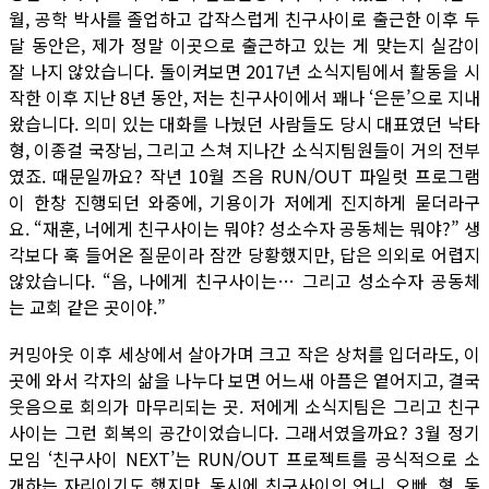
월, 공학 박사를 졸업하고 갑작스럽게 친구사이로 출근한 이후 두
달 동안은, 제가 정말 이곳으로 출근하고 있는 게 맞는지 실감이
잘 나지 않았습니다. 돌이켜보면 2017년 소식지팀에서 활동을 시
작한 이후 지난 8년 동안, 저는 친구사이에서 꽤나 ‘은둔’으로 지내
왔습니다. 의미 있는 대화를 나눴던 사람들도 당시 대표였던 낙타
형, 이종걸 국장님, 그리고 스쳐 지나간 소식지팀원들이 거의 전부
였죠. 때문일까요? 작년 10월 즈음 RUN/OUT 파일럿 프로그램
이 한창 진행되던 와중에, 기용이가 저에게 진지하게 묻더라구
요. “재훈, 너에게 친구사이는 뭐야? 성소수자 공동체는 뭐야?” 생
각보다 훅 들어온 질문이라 잠깐 당황했지만, 답은 의외로 어렵지
않았습니다. “음, 나에게 친구사이는… 그리고 성소수자 공동체
는 교회 같은 곳이야.”
커밍아웃 이후 세상에서 살아가며 크고 작은 상처를 입더라도, 이
곳에 와서 각자의 삶을 나누다 보면 어느새 아픔은 옅어지고, 결국
웃음으로 회의가 마무리되는 곳. 저에게 소식지팀은 그리고 친구
사이는 그런 회복의 공간이었습니다. 그래서였을까요? 3월 정기
모임 ‘친구사이 NEXT’는 RUN/OUT 프로젝트를 공식적으로 소
개하는 자리이기도 했지만, 동시에 친구사이의 언니, 오빠, 형, 동