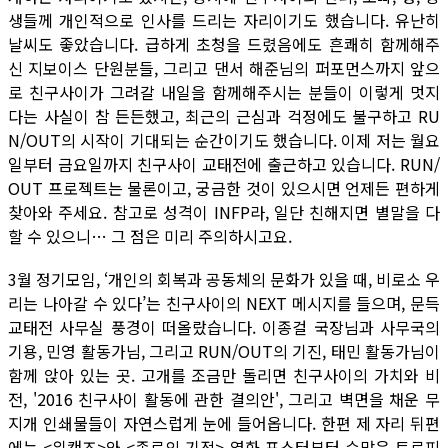
생들께 개인적으로 인사를 드리는 자리이기도 했습니다. 유난히
날씨도 좋았습니다. 급하게 초청을 드렸음에도 흔쾌히 함께해주
신 지보이스 단원분들, 그리고 댄서 해준님의 퍼포먼스까지 앞으
로 친구사이가 그려갈 내일을 함께해주시는 분들이 이렇게 멋지
다는 사실이 참 든든했고, 최근의 근심과 걱정에도 불구하고 RU
N/OUT의 시작이 기대되는 순간이기도 했습니다. 이제 저는 월요
일부터 금요일까지 친구사이 교태전에 출근하고 있습니다. RUN/
OUT 프로젝트는 물론이고, 궁금한 것이 있으시면 언제든 편하게
찾아와 주세요. 참고로 성격이 INFP라, 일단 친해지면 별말을 다
할 수 있으니… 그 점은 미리 주의하시고요.
3월 정기모임, ‘개인의 회복과 공동체의 문화가 있을 때, 비로소 우
리는 나아갈 수 있다’는 친구사이의 NEXT 메시지를 들으며, 문득
교태전 사무실 풍경이 떠올랐습니다. 이종걸 국장님과 사무국의
기용, 민영 활동가님, 그리고 RUN/OUT의 기진, 태민 활동가님이
함께 앉아 있는 곳. 고개를 조금만 돌리면 친구사이의 가치와 비
전, '2016 친구사이 활동에 관한 결의안', 그리고 벽면을 채운 무
지개 인쇄물들이 자연스럽게 눈에 들어옵니다. 한편 제 자리 뒤편
에는 <위캔즈>와 <종로의 기적> 영화 포스터부터 수많은 트로피