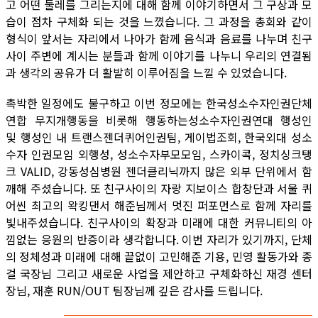
고 어떤 둘레를 그리는지에 대해 함께 이야기하면서 그 구상과 모
습이 점차 구체화 되는 것을 느꼈습니다. 그 과정을 총회와 같이
형식이 앞서는 자리에서 나아가 함께 음식과 음료를 나누며 친구
사이 주변에 계시는 분들과 함께 이야기를 나누니 우리의 연결됨
과 생각의 공유가 더 활발히 이루어짐을 느낄 수 있었습니다.
촉박한 일정에도 불구하고 이번 정모에는 한국성소수자인권단체
연합 무지개행동을 비롯해 행동하는성소수자인권연대 행성인
및 행성인 내 트랜스젠더퀴어인권팀, 게이법조회, 한국외대 성소
수자 인권모임 외행성, 성소수자부모모임, 스카이콕, 정치싱크탱
크 VALID, 강동성심병원 젠더클리닉까지 많은 외부 단위에서 함
깨해 주셨습니다. 또 친구사이의 자랑 지보이스 합창단과 서울 퀴
어씬 최고의 왁킹댄서 해준님께서 멋진 퍼포먼스로 함께 자리를
빛내주셨습니다. 친구사이의 확장과 미래에 대한 커뮤니티의 아
낌없는 응원의 반증이라 생각합니다. 이번 자리가 있기까지, 단체
의 정체성과 미래에 대해 끝없이 고민해준 기용, 민영 활동가와 종
걸 국장님 그리고 새로운 사업을 제안하고 구체화하신 재경 센터
장님, 재훈 RUN/OUT 팀장님께 깊은 감사를 드립니다.