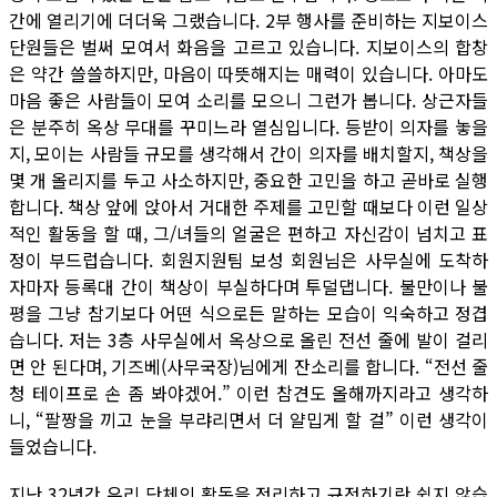
간에 열리기에 더더욱 그랬습니다. 2부 행사를 준비하는 지보이스
단원들은 벌써 모여서 화음을 고르고 있습니다. 지보이스의 합창
은 약간 쓸쓸하지만, 마음이 따뜻해지는 매력이 있습니다. 아마도
마음 좋은 사람들이 모여 소리를 모으니 그런가 봅니다. 상근자들
은 분주히 옥상 무대를 꾸미느라 열심입니다. 등받이 의자를 놓을
지, 모이는 사람들 규모를 생각해서 간이 의자를 배치할지, 책상을
몇 개 올리지를 두고 사소하지만, 중요한 고민을 하고 곧바로 실행
합니다. 책상 앞에 앉아서 거대한 주제를 고민할 때보다 이런 일상
적인 활동을 할 때, 그/녀들의 얼굴은 편하고 자신감이 넘치고 표
정이 부드럽습니다. 회원지원팀 보성 회원님은 사무실에 도착하
자마자 등록대 간이 책상이 부실하다며 투덜댑니다. 불만이나 불
평을 그냥 참기보다 어떤 식으로든 말하는 모습이 익숙하고 정겹
습니다. 저는 3층 사무실에서 옥상으로 올린 전선 줄에 발이 걸리
면 안 된다며, 기즈베(사무국장)님에게 잔소리를 합니다. “전선 줄
청 테이프로 손 좀 봐야겠어.” 이런 참견도 올해까지라고 생각하
니, “팔짱을 끼고 눈을 부랴리면서 더 얄밉게 할 걸” 이런 생각이
들었습니다.
지난 32년간 우리 단체의 활동을 정리하고 규정하기란 쉽지 않습