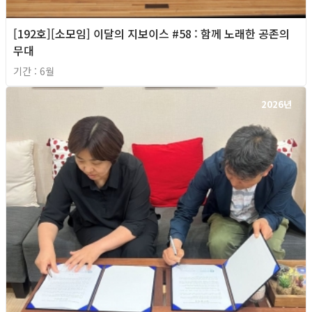
[192호][소모임] 이달의 지보이스 #58 : 함께 노래한 공존의
무대
기간 : 6월
2026년