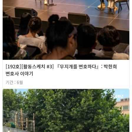
[192호][활동스케치 #3] 『무지개를 변호하다』: 박한희
변호사 이야기
기간 : 6월
2026년