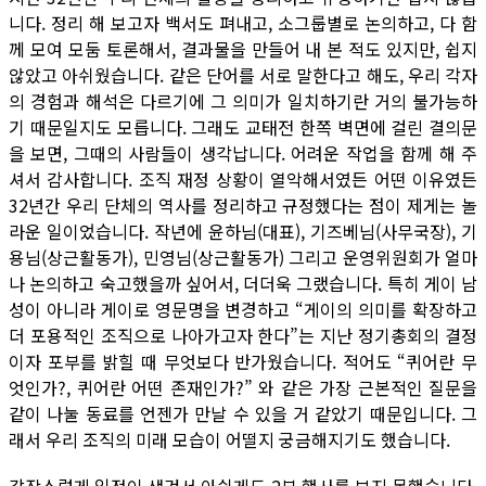
니다. 정리 해 보고자 백서도 펴내고, 소그룹별로 논의하고, 다 함
께 모여 모둠 토론해서, 결과물을 만들어 내 본 적도 있지만, 쉽지
않았고 아쉬웠습니다. 같은 단어를 서로 말한다고 해도, 우리 각자
의 경험과 해석은 다르기에 그 의미가 일치하기란 거의 불가능하
기 때문일지도 모릅니다. 그래도 교태전 한쪽 벽면에 걸린 결의문
을 보면, 그때의 사람들이 생각납니다. 어려운 작업을 함께 해 주
셔서 감사합니다. 조직 재정 상황이 열악해서였든 어떤 이유였든
32년간 우리 단체의 역사를 정리하고 규정했다는 점이 제게는 놀
라운 일이었습니다. 작년에 윤하님(대표), 기즈베님(사무국장), 기
용님(상근활동가), 민영님(상근활동가) 그리고 운영위원회가 얼마
나 논의하고 숙고했을까 싶어서, 더더욱 그랬습니다. 특히 게이 남
성이 아니라 게이로 영문명을 변경하고 “게이의 의미를 확장하고
더 포용적인 조직으로 나아가고자 한다”는 지난 정기총회의 결정
이자 포부를 밝힐 때 무엇보다 반가웠습니다. 적어도 “퀴어란 무
엇인가?, 퀴어란 어떤 존재인가?” 와 같은 가장 근본적인 질문을
같이 나눌 동료를 언젠가 만날 수 있을 거 같았기 때문입니다. 그
래서 우리 조직의 미래 모습이 어떨지 궁금해지기도 했습니다.
갑작스럽게 일정이 생겨서 아쉽게도 2부 행사를 보지 못했습니다.