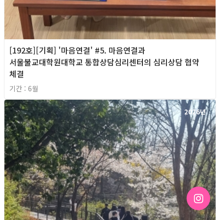
[192호][기획] '마음연결' #5. 마음연결과
서울불교대학원대학교 통합상담심리센터의 심리상담 협약
체결
기간 : 6월
2026년