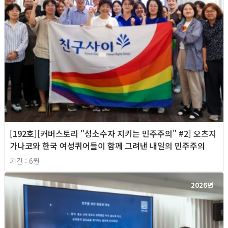
[192호][커버스토리 "성소수자 지키는 민주주의" #2] 오츠지
가나코와 한국 여성퀴어들이 함께 그려낸 내일의 민주주의
기간 : 6월
2026년