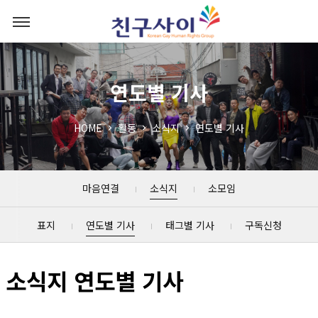
연도별 기사
HOME
활동
소식지
연도별 기사
마음연결
소식지
소모임
표지
연도별 기사
태그별 기사
구독신청
소식지 연도별 기사