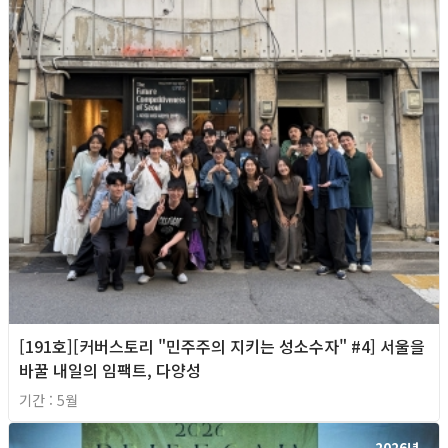
[191호][커버스토리 "민주주의 지키는 성소수자" #4] 서울을
바꿀 내일의 임팩트, 다양성
기간 : 5월
2026년