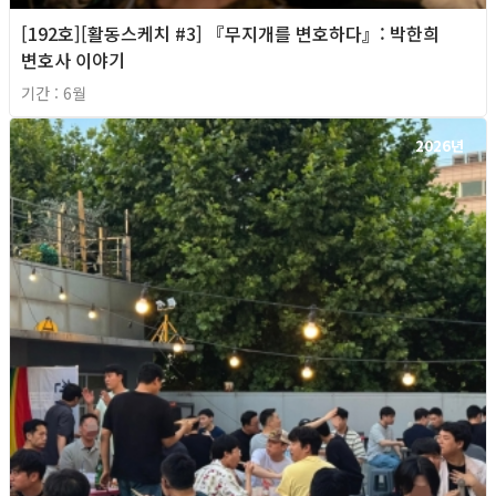
[192호][활동스케치 #3] 『무지개를 변호하다』: 박한희
변호사 이야기
기간 : 6월
2026년