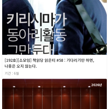
[192호][소모임] 책읽당 읽은티 #58 : 기다리기만 하면,
나중은 오지 않는다.
기간 : 6월
2026년