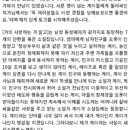
가와의 만남이 있었습니다. 서른 명이 넘는 게이들에게 둘러싸인
작가님께서는 ‘꼭 여러분들도 이런 경험을 당해보셨으면 좋겠어
요.’라며 재치 있게 토크를 시작해주셨습니다.
[거의 사랑하는 거 말고]는 남성 동성애자가 갖가지로 등장하는 7
개의 단편을 묶은 소설집입니다. 엄마에게 남자친구를 오롯이 인
정받고 ‘정상부부의 삶과 같은 것’을 누리고 싶어하는 게이, 농인
으로 온전히 정체화하지 못해 자기 자신과 주변 가족들을 괴롭혔
던 아버지를 결국 용서하지 못하는 게이, 친구의 끼스럽고 기갈진
10살 조카를 보고 생각이 많아진 게이, 에이즈로 죽은 줄 알았던
게이 삼촌을 다시 만나게 된 게이 친구와 동행하는 게이, 게이 은
사님과 재회하며 새로운 게이 학생을 만나게 되는 소설가 게이, 게
이 친구의 전시회에서 퀴어 소설가 전남친의 이중적이고 위선적
이었던 태도와 행동을 곱씹게 되는 게이, 아들의 정체성을 오롯이
받아들이지는 못하지만 계속해서 이해를 시도하는 어머니와 샅바
싸움같은 사랑을 주고 받는 소설가 게이가 소설집에는 등장합니
다. 게이라는 단어를 너무 많이 써서 이제 내가 게이인지 게이가
나인지 헷갈릴 지경입니다. 그러다보니 제가 게이라는 사실이 새
삼스럽게 느껴집니다.