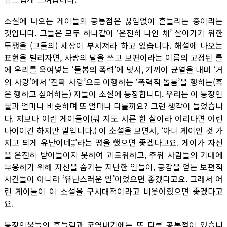
소설에 나오는 게이들의 공통점은 끊임없이 흔들리는 중이라는
것입니다. 그들은 모두 하나같이 ‘온전히 나인 채’ 살아가기 위한
투쟁을 (그들의) 세상이 부서져라 하고 있습니다. 해설에 나오는
표현을 빌리자면, 사랑의 탈을 쓰고 보편이라는 이름의 고정된 틀
에 우리를 욱여넣는 ‘돌봄의 폭력’에 맞서, 기꺼이 균열을 내며 ‘거
의 사랑’에서 ‘진짜 사랑’으로 이행하는 ‘폭력적 돌봄’을 행하는(혹
은 행하고 싶어하는) 자들이 소설에 등장합니다. 우리는 이 등장인
물과 얼마나 비슷하며 또 얼마나 다를까요? 그런 생각이 들었습니
다. 저보다 어린 게이들이(뭐 저도 서른 한 살이라 어리다면 어린
나이이긴 하지만 말입니다.) 이 소설을 보면서, ‘아니 게이인 것 가
지고 되게 유난이네;;’라는 평을 했으면 좋겠다고요. 게이가 자신
을 온전히 받아들이지 못하여 괴로워하고, 주위 사람들의 기대에
부응하기 위해 자신을 숨기는 지난한 일들이, 공감을 얻는 보편적
사건들이 아니라 ‘유난스러운 일’이었으면 좋겠다고요. 그래서 어
린 게이들이 이 소설을 구시대적이라고 비웃어줬으면 좋겠다고
요.
등장인물들의 흔들림과 균열내기에는 또 다른 공통점이 있습니