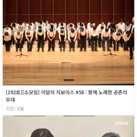
[192호][소모임] 이달의 지보이스 #58 : 함께 노래한 공존의
무대
기간 : 6월
2026년