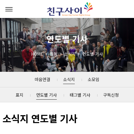
연도별 기사
HOME
활동
소식지
연도별 기사
마음연결
소식지
소모임
표지
연도별 기사
태그별 기사
구독신청
소식지 연도별 기사