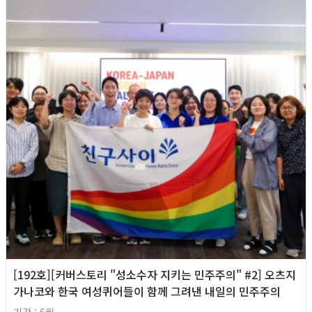
[192호][커버스토리 "성소수자 지키는 민주주의" #2] 오츠지
가나코와 한국 여성퀴어들이 함께 그려낸 내일의 민주주의
기간 : 6월