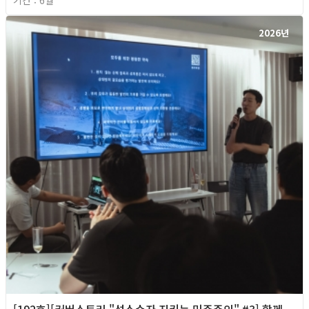
2026년
[192호][커버스토리 "성소수자 지키는 민주주의" #3] 함께