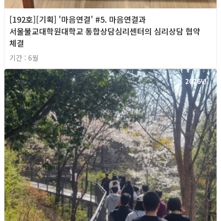
[192호][기획] '마음연결' #5. 마음연결과
서울불교대학원대학교 통합상담심리센터의 심리상담 협약
체결
기간 : 6월
2026년