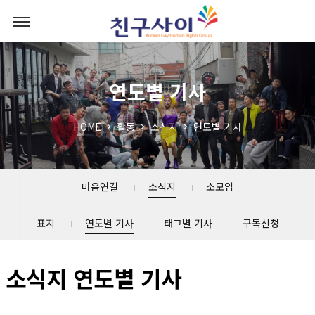
연도별 기사
HOME
활동
소식지
연도별 기사
마음연결
소식지
소모임
표지
연도별 기사
태그별 기사
구독신청
소식지 연도별 기사