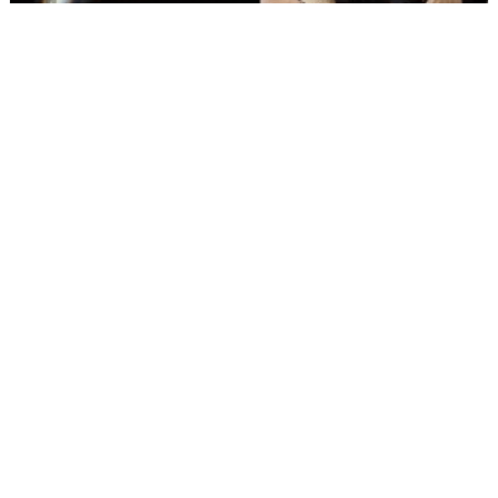
[191호][활동스케치 #2]「구멍을 기록하기 — 퀴어
커뮤니티의 신체와 정동 아카이브」아티스트 토크 후기:
예술이 되지 않아도 되는 삶
기간 : 5월
2026년