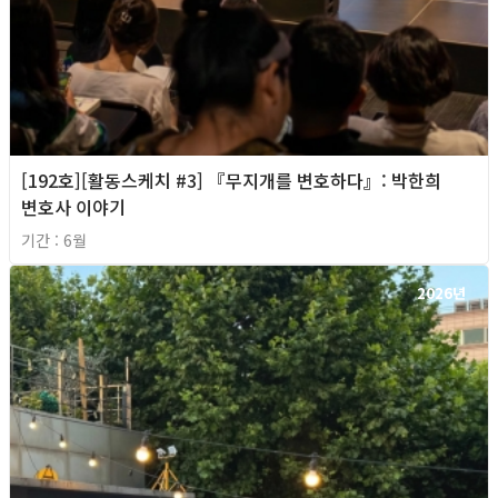
[192호][활동스케치 #3] 『무지개를 변호하다』: 박한희
변호사 이야기
기간 : 6월
2026년