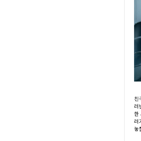
친
러
한
러
놓