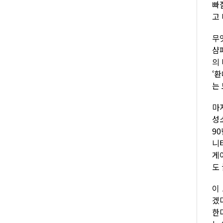
빠
고
무
샴
의
‘
는
마
성
9
니
게
도
이
겠
한