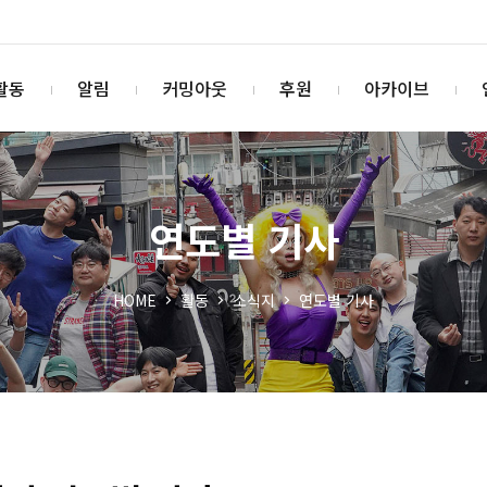
활동
알림
커밍아웃
후원
아카이브
연도별 기사
HOME
활동
소식지
연도별 기사