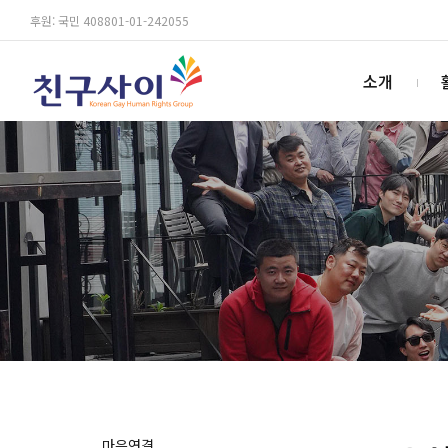
후원: 국민 408801-01-242055
소개
마음연결