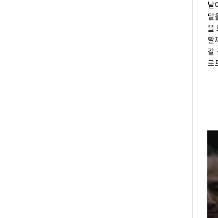
날
말
을
할
갈
로