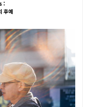
s :
의 후예