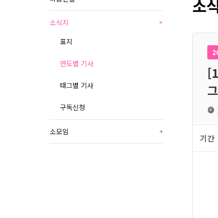
소식
소식지
+
표지
2
연도별 기사
[
태그별 기사
그
구독신청
소모임
+
기간