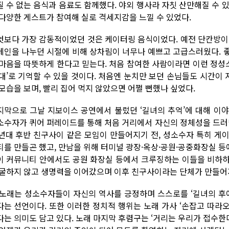
질 수 없는 음식과 음료도 함께했다. 야외 행사라 자칫 산만해질 수 
 다양한 게스트가 참여해 실로 격세지감을 느낄 수 있었다.
엇보다 가장 감동적이었던 것은 케이터링 음식이었다. 예전 단칸방이
페인을 나누던 시절에 비해 상차림이 너무나 예쁘고 고급스러웠다. 
 마음을 따뜻하게 한다고 믿는다. 처음 참여한 사람이라면 이런 정
환대’로 기억할 수 있을 것이다. 처음엔 눈치만 보던 손님들도 시간
 모습을 보며, 빨리 집어 먹지 않았으면 어쩔 뻔했나 싶었다.
지막으로 그날 지보이스 공연에서 불렀던 ‘길녀의 추억’에 대해 이
소수자가 퀴어 퍼레이드를 통해 처음 거리에서 자신의 정체성을 드러냈
0년대 후반 친구사이 같은 모임이 만들어지기 전, 성소수자 특히 게
티를 만들곤 했고, 만남을 위해 터미널 광장·옥상·공원·공중화장실 등에
이 커뮤니티 안에서도 공원 화장실 등에서 크루징하는 이들을 비하하
 굴하지 않고 생명력을 이어갔으며 이후 친구사이라는 단체가 만들어
 노래는 성소수자들이 자신의 역사를 긍정하며 스스로를 ‘길녀의 후예
다는 선언이다. 또한 이러한 정치적 행위는 노래 가사 ‘손잡고 따라
다는 의미도 담고 있다. 노래 마지막 후렴구는 ‘거리는 우리가 접수한다