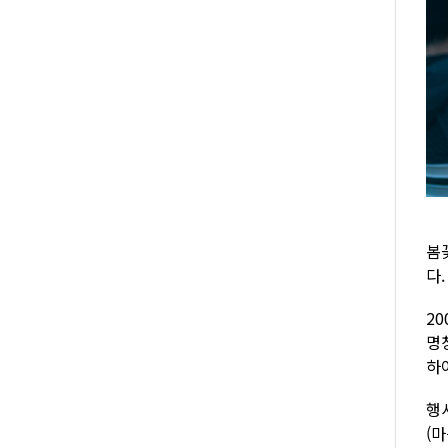
봄
다
20
명
하여
행
(