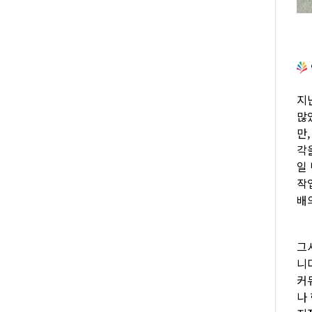
지
많
만
각
일
작
배
그
니
커
나