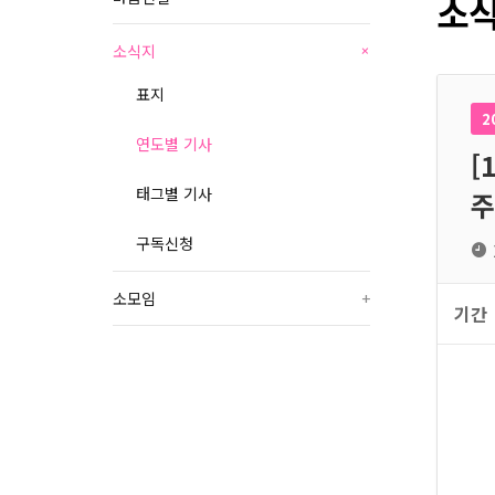
소식
소식지
+
표지
2
연도별 기사
[
태그별 기사
주
구독신청
소모임
+
기간