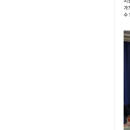
지
가
수