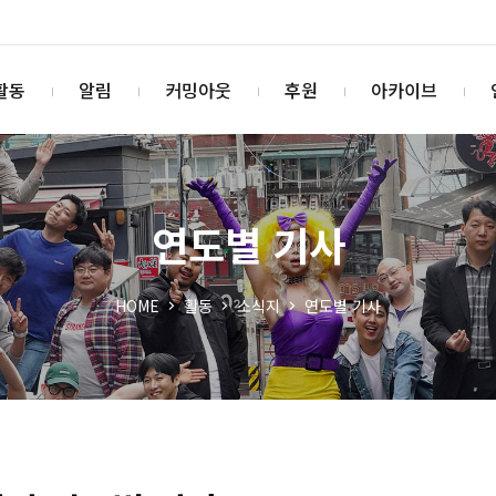
활동
알림
커밍아웃
후원
아카이브
연도별 기사
HOME
활동
소식지
연도별 기사