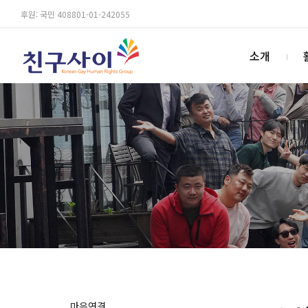
후원: 국민 408801-01-242055
소개
마음연결