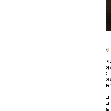
퀴
이
는
어
동
그
고
도