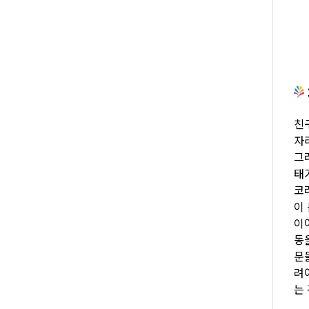
친
자
그
태
코러
이
이
동
문
려
는