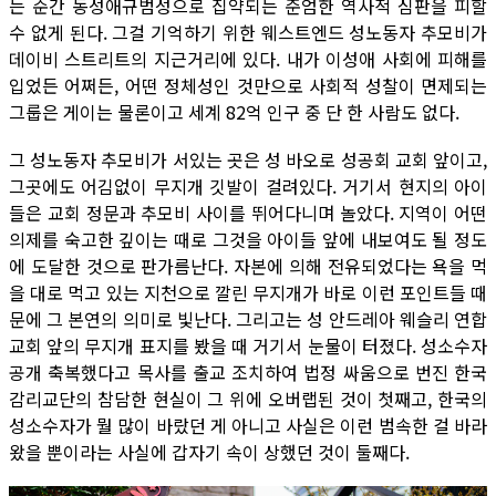
는 순간 동성애규범성으로 집약되는 준엄한 역사적 심판을 피할
수 없게 된다. 그걸 기억하기 위한 웨스트엔드 성노동자 추모비가
데이비 스트리트의 지근거리에 있다. 내가 이성애 사회에 피해를
입었든 어쩌든, 어떤 정체성인 것만으로 사회적 성찰이 면제되는
그룹은 게이는 물론이고 세계 82억 인구 중 단 한 사람도 없다.
그 성노동자 추모비가 서있는 곳은 성 바오로 성공회 교회 앞이고,
그곳에도 어김없이 무지개 깃발이 걸려있다. 거기서 현지의 아이
들은 교회 정문과 추모비 사이를 뛰어다니며 놀았다. 지역이 어떤
의제를 숙고한 깊이는 때로 그것을 아이들 앞에 내보여도 될 정도
에 도달한 것으로 판가름난다. 자본에 의해 전유되었다는 욕을 먹
을 대로 먹고 있는 지천으로 깔린 무지개가 바로 이런 포인트들 때
문에 그 본연의 의미로 빛난다. 그리고는 성 안드레아 웨슬리 연합
교회 앞의 무지개 표지를 봤을 때 거기서 눈물이 터졌다. 성소수자
공개 축복했다고 목사를 출교 조치하여 법정 싸움으로 번진 한국
감리교단의 참담한 현실이 그 위에 오버랩된 것이 첫째고, 한국의
성소수자가 뭘 많이 바랐던 게 아니고 사실은 이런 범속한 걸 바라
왔을 뿐이라는 사실에 갑자기 속이 상했던 것이 둘째다.