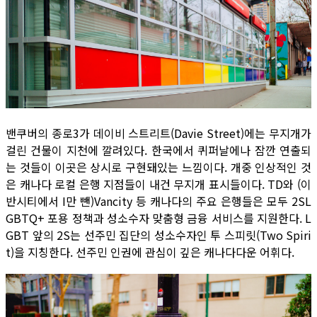
밴쿠버의 종로3가 데이비 스트리트(Davie Street)에는 무지개가
걸린 건물이 지천에 깔려있다. 한국에서 퀴퍼날에나 잠깐 연출되
는 것들이 이곳은 상시로 구현돼있는 느낌이다. 개중 인상적인 것
은 캐나다 로컬 은행 지점들이 내건 무지개 표시들이다. TD와 (이
반시티에서 I만 뺀)Vancity 등 캐나다의 주요 은행들은 모두 2SL
GBTQ+ 포용 정책과 성소수자 맞춤형 금융 서비스를 지원한다. L
GBT 앞의 2S는 선주민 집단의 성소수자인 투 스피릿(Two Spiri
t)을 지칭한다. 선주민 인권에 관심이 깊은 캐나다다운 어휘다.