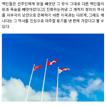
백인들은 선주민에게 땅을 빼앗던 그 방식 그대로 다른 백인들의
땅과 목숨을 빼앗아갔다.[2] 진화위는커녕 그 개척지 정의의 역사
를 서부극의 낭만으로 은폐하기 바쁜 미국과는 다르게, 그래도 캐
나다는 그 역사를 진심으로 마주할 용기를 낸 편에 가깝다고 볼 수
있다.