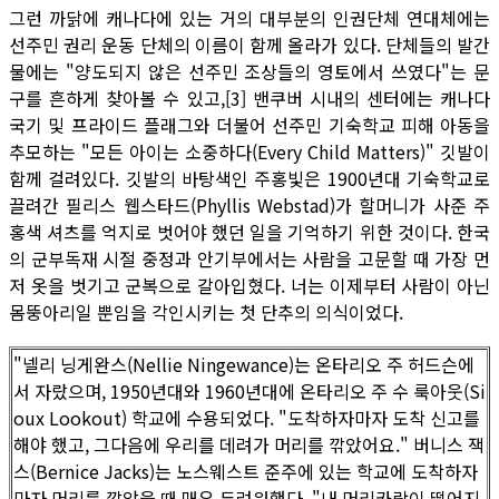
그런 까닭에 캐나다에 있는 거의 대부분의 인권단체 연대체에는
선주민 권리 운동 단체의 이름이 함께 올라가 있다. 단체들의 발간
물에는 "양도되지 않은 선주민 조상들의 영토에서 쓰였다"는 문
구를 흔하게 찾아볼 수 있고,[3] 밴쿠버 시내의 센터에는 캐나다
국기 및 프라이드 플래그와 더불어 선주민 기숙학교 피해 아동을
추모하는 "모든 아이는 소중하다(Every Child Matters)" 깃발이
함께 걸려있다. 깃발의 바탕색인 주홍빛은 1900년대 기숙학교로
끌려간 필리스 웹스타드(Phyllis Webstad)가 할머니가 사준 주
홍색 셔츠를 억지로 벗어야 했던 일을 기억하기 위한 것이다. 한국
의 군부독재 시절 중정과 안기부에서는 사람을 고문할 때 가장 먼
저 옷을 벗기고 군복으로 갈아입혔다. 너는 이제부터 사람이 아닌
몸뚱아리일 뿐임을 각인시키는 첫 단추의 의식이었다.
"넬리 닝게완스(Nellie Ningewance)는 온타리오 주 허드슨에
서 자랐으며, 1950년대와 1960년대에 온타리오 주 수 룩아웃(Si
oux Lookout) 학교에 수용되었다. "도착하자마자 도착 신고를
해야 했고, 그다음에 우리를 데려가 머리를 깎았어요." 버니스 잭
스(Bernice Jacks)는 노스웨스트 준주에 있는 학교에 도착하자
마자 머리를 깎았을 때 매우 두려워했다. "내 머리카락이 떨어지