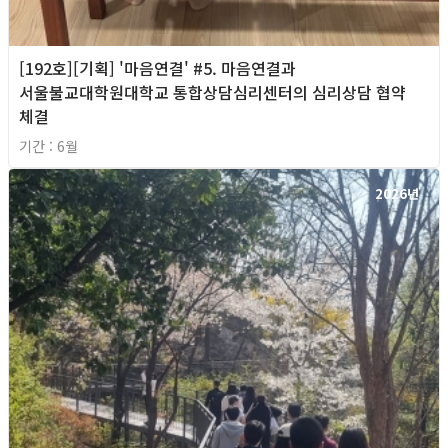
[192호][기획] '마음연결' #5. 마음연결과
서울불교대학원대학교 통합상담심리센터의 심리상담 협약
체결
기간 : 6월
2026년