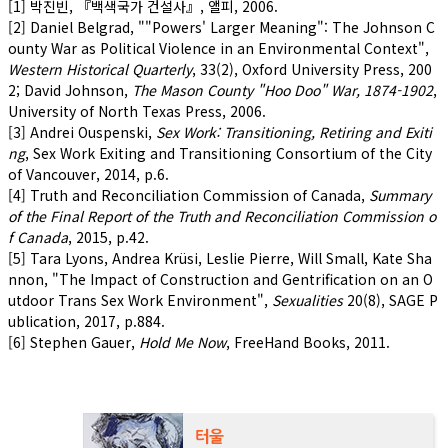
[1] 박진빈, 『백색국가 건설사』, 앨피, 2006.
[2] Daniel Belgrad, ""Powers' Larger Meaning": The Johnson C
ounty War as Political Violence in an Environmental Context",
Western Historical Quarterly
, 33(2), Oxford University Press, 200
2; David Johnson,
The Mason County "Hoo Doo" War, 1874-1902
,
University of North Texas Press, 2006.
[3] Andrei Ouspenski,
Sex Work: Transitioning, Retiring and Exiti
ng
, Sex Work Exiting and Transitioning Consortium of the City
of Vancouver, 2014, p.6.
[4] Truth and Reconciliation Commission of Canada,
Summary
of the Final Report of the Truth and Reconciliation Commission o
f Canada
, 2015, p.42.
[5] Tara Lyons, Andrea Krüsi, Leslie Pierre, Will Small, Kate Sha
nnon, "The Impact of Construction and Gentrification on an O
utdoor Trans Sex Work Environment",
Sexualities
20(8), SAGE P
ublication, 2017, p.884.
[6] Stephen Gauer,
Hold Me Now
, FreeHand Books, 2011.