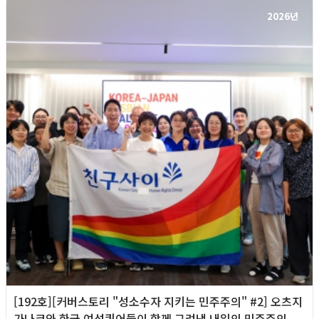
2026년
[192호][커버스토리 "성소수자 지키는 민주주의" #2] 오츠지
가나코와 한국 여성퀴어들이 함께 그려낸 내일의 민주주의