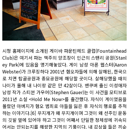
시청 홈페이지에 소개된 게이바 파운틴헤드 클럽(Fountainhead
Club)은 여기서 파는 맥주의 양조장이 인근의 스탠리 공원(Stanl
ey Park)에 있음을 명기해놓았다. 게이 남성 아론 웹스터(Aaron
Webster)가 크루징하다 2001년 혐오자들에 의해 살해된, 한국으
로 치면 탑골공원과 종묘공원에 해당할 곳이다. 살해당했을 때의
나이가 올해 내 나이랑 같은 만 42살이다. 밴쿠버 출신 이성애자
남성 작가 스티븐 가우어(Stephen Gauer)는 이 사건을 모티브로
2011년 소설 <Hold Me Now>를 출간했다. 자식이 게이였음을
몰랐던 아버지가 혐오 범죄로 아들을 잃은 후 자식의 행로를 추적
하는 이야기다.[6] 무지개가 왜 무지개이며 그것이 왜 선주민 운동
의 깃발 옆에 있어야 하고 그것이 어째서 단일한 정체성에 귀속되
어서는 안되는지를 해량한 지역의 기풍이다. 내 감상을 들은 끼순