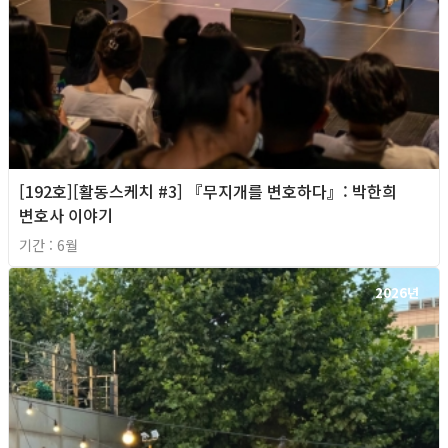
[192호][활동스케치 #3] 『무지개를 변호하다』: 박한희
변호사 이야기
기간 : 6월
2026년