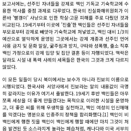
보고서에는, 선주민 자녀들을 강제로 백인 기독교 기숙학교에 수
용한 역사를 중점 과제로 다루었다. 한국의 진실화해위원회가 이
른바 '빨갱이' 사냥으로 인한 학살·고문 피해를 주로 다뤘던 것과
비교된다. 19세기부터 이곳에 '진출'한 백인들은 선주민 자녀들을
부모로부터 강제로 빼앗아 기숙학교에 처넣었고, 백인 대비 1/3의
예산으로 열악하게 운영된 그곳에서는 강제 개종과 선주민 언어
사용 금지 및 문화 말살, 굶주림과 방치, 구타와 성폭행, 출소 직후
백인 가정으로의 강제 입양 및 집단 결혼 등이 자행되었다. 맥락은
달라도 시설 내 폭력 사례의 세목들은 한국의 그것과 크게 다르지
않았다.
이 모든 일들이 당시 북미에서는 보수가 아니라 진보의 이름으로
시행되었다. 한국사와 서양사에서 진보라는 말의 내용값이 극명
히 갈라지는 이유가 여기서 출발한다. 19세기 후반 백인들은 아무
쪼록 세상을 더 좋게 만들겠다는 목적으로 이러한 시설을 운영하
고, 더 좋은 씨를 위해 우생학을 실천하고, 백인 여성의 인신매매
를 막겠다는 명분으로 인종주의 정책을 합리화했다.[1] 백인이 비
백인에게 행한 짓을 백인이 백인에게 행할 때에만 마치 그것이 처
음 발견된 듯 소스라치게 놀라는 폐습처럼, 캐나다와 미국 서부의