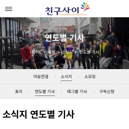
연도별 기사
HOME
활동
소식지
연도별 기사
마음연결
소식지
소모임
표지
연도별 기사
태그별 기사
구독신청
소식지 연도별 기사