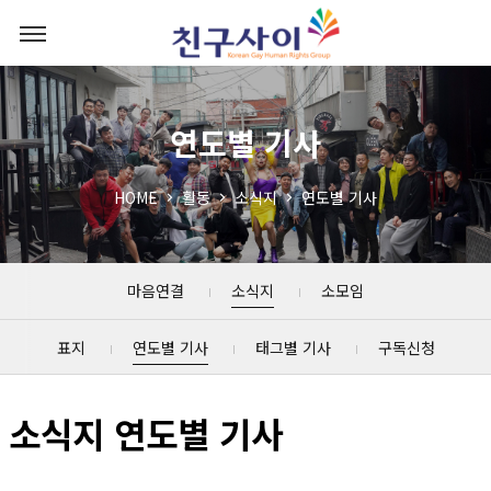
연도별 기사
HOME
활동
소식지
연도별 기사
마음연결
소식지
소모임
표지
연도별 기사
태그별 기사
구독신청
소식지 연도별 기사