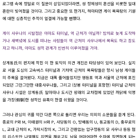
로그램 속에 정말로 이 질문이 삽입되었더라면, 성 정체성의 혼선을 비롯한 일대
혼란이 빚어졌을 것이다. 그리고 중요한 또 한가지, 하마터면 게이 목욕탕의 기원
에 대한 심층적인 추적이 얼결에 가능할 뻔했다.
게이 사우나의 시발점은 아마도 터미널, 역 근처가 아닐까? 밤차로 늦게 도착하
거나 새벽녘에 도시를 떠나는 사람들이 역 근처의 사우나에서 목욕도 하고 잠도
자고 하니까, 아마도 성적 관계가 빈번히 이루어졌을 거야.
상계동氏의 편지에 적힌 이 한 토막의 의견 개진은 타당성이 있어 보인다. 실지
로 서울 도심의 고속버스 터미널과 기차역 근처의 목욕탕들은 항시 남성 게이들
의 주목을 끌어왔다. 지금은 대폭 줄어들었지만 영등포 역과 서울역 근처에 포진
되었던 그만그만한 대중사우나들, 그리고 (상봉 터미널을 포함한) 터미널 근처의
사우나 시설은 상계동氏 말마따나 도시간 왕래의 교차점에 있었던 까닭에 익명
을 가장(假裝)한 성적인 유혹이 한결 쉬웠을 것이다.
그러나 관심의 귀를 약간 다른 쪽으로 돌리면 우리는 의외의 소문들을 듣게 된다.
종로의 P와 M, 이태원의 H와 P, 사당동의 O, 방배동의 U, 동교동의 D, 충무로의
L, 교대 근처의 K, 가락시장의 K, 그리고 간판없는 압구정동의 모 사우나 등등 혐
의 리스트만 나열해도 지면을 채우고도 남을 어마어마한 숫자에 직면하게 되는