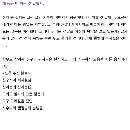
에 둥둥 떠 있는 것 같았지.
취재 중 필자는 그런 그의 기분이 어떤지 어렴풋이나마 이해할 것 같았다. 오르락
내리락 하는 쉼없는 자맥질. 그 부침(浮沈) 사이사이로 비늘처럼 아릿하게 박혀
오는 질문은 이러했다. 그러나 우리는 정말로 자신의 욕망을 알고 있는가? 날카
롭게 끝이 선 성적 욕망은 수면 위로 올라올 적마다 금새 햇빛에 부서졌을 것이
다.
함부로 상계동 친구의 편지글을 편집하고 그의 기분까지 도용한 죄를 용서바라
며.
<도움 주신 분들>
친구사이 서지철님
상계동의 상계동氏
그리고 필자의 모든 질문에
극구 도리질을 쳤던
사우나와 찜질방의 손님들.