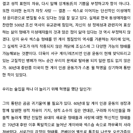
결코 성적 표현의 자유, 다시 말해 상계동氏의 기쁨을 부정하고자 함이 아니다.
또한 이러한 논의가 자칫 사랑 ─ 결혼 ─ 섹스로 이어지는 단선적인 이성애적
성 윤리관으로 변질될 수도 있다는 것을 잘 알고 있다. 실제로 한국 동성애자들이
찬란한 500년 조선 역사의 유교관에 힘입어, 자신의 성 정체성과 관련지어 표상
하는 삶의 형태가 이성애자들의 것과 많은 점이 닮아 있다는 것 역시 부정하지 않
겠다. 단지 유사 섹스숍 형태를 띤 게이 찜질방의 역사를 거론하는 자리에 있어,
그 실제적 구조가 아직 착종되지 않은 까닭에 조심스레 그 다양한 가능의 형태를
가늠해보는 것뿐이다. 더욱이 서구 게이/레즈비언 인권 운동이 현재 맞닥뜨리고
있는 고질적인 병폐가 어느 순간 우리의 문제로 탈바꿈 되지 말란 법도 없지 않은
가. 80년대 중반쯤 미국의 한 게이 인권 운동가가 스톤 월 혁명을 상기하며 통탄
한 적이 있었다.
우리는 술집을 하나 더 늘리기 위해 혁명을 했단 말인가!
그의 통탄은 곰곰 귀기울여 볼 필요가 있다. 60년대 말 게이 인권 운동의 성장과
함께 발원한 성적 자유의 기치, 성적 소수의 깊은 연대감, 구라파 지식인들을 화
들짝 놀라게 했던 친밀한 유대의 새로운 형태들과 사랑에 대한 혁신적인 형태들
은 70년대 후반 이후 폭발적으로 늘어난 게이바와 섹스숍 속으로 까무룩히 사라
져버렸다. 서로간의 감정의 형태를, 콘베이어 벨트로 통조림 나르듯 오르가즘의