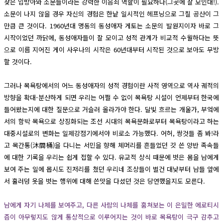
잦은 입방아와 소문들이라는 강력한 이음쇠 역할이 필요하다(그곳에 잘 모인대!).
소문이 나지 않을 경우 자신의 경험은 한낱 일시적인 헤프닝으로 그칠 공산이 그
만큼 큰 것이다. 1960년대 명동의 동성애자 게토는 소문의 발원지이자 바로 그
시작이었던 까닭에, 동성애자들이 잘 모이고 성적 관계가 비교적 수월하다는 뜻
으로 이름 지어진 게이 사우나의 시작은 60년대부터 시작된 것으로 보아도 무방
할 것이다.
그러나 목욕탕에서의 어느 동성애자의 성적 경험이란 사적 영역으로 역사 궤적의
방향을 확대-분산하게 되면 우리는 어쩔 수 없이 목욕탕 시설이 언제부터 한국에
들어왔는지에 대한 질문으로 거슬러 올라가야 한다. 달빛 흐르는 개울가, 부엌에
서의 함박 목욕으로 상징화되는 조선 시대의 목욕문화로부터 목욕탕이라고 하는
대중시설로의 변화는 일제강점기에서야 비로소 가능했다. 어허, 쌍것들 좀 봐!라
고 목간통(沐間桶)을 다니는 서민을 향해 체머리를 흔들었던 갓 쓴 양반 족속들
에 대한 기록을 우리는 쉽게 접할 수 있다. 유교적 상식 때문에 벗은 몸을 남에게
보여 주는 일에 몹시도 진저리를 쳤던 우리네 조상들이 벌건 대낮부터 남들 앞에
서 훌러덩 옷을 벗는 행위에 대해 쓴맛을 다셨던 것은 당연했을지도 모른다.
남에게 자기 나체를 보여주고, 다른 사람의 나체를 훔쳐보는 이 은밀한 에로티시
즘이 아무렇지도 않게 통상적으로 이루어지는 것이 바로 목욕탕이 극구 감추고