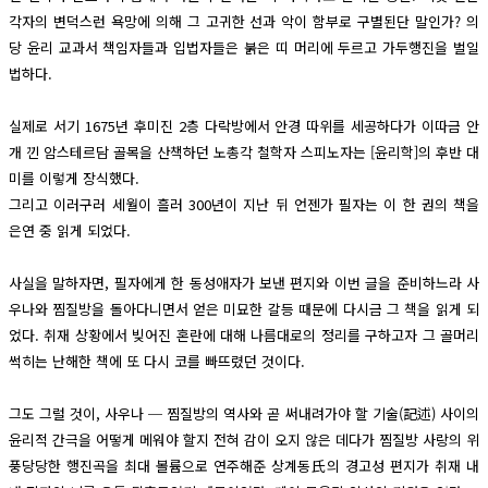
각자의 변덕스런 욕망에 의해 그 고귀한 선과 악이 함부로 구별된단 말인가? 의
당 윤리 교과서 책임자들과 입법자들은 붉은 띠 머리에 두르고 가두행진을 벌일
법하다.
실제로 서기 1675년 후미진 2층 다락방에서 안경 따위를 세공하다가 이따금 안
개 낀 암스테르담 골목을 산책하던 노총각 철학자 스피노자는 [윤리학]의 후반 대
미를 이렇게 장식했다.
그리고 이러구러 세월이 흘러 300년이 지난 뒤 언젠가 필자는 이 한 권의 책을
은연 중 읽게 되었다.
사실을 말하자면, 필자에게 한 동성애자가 보낸 편지와 이번 글을 준비하느라 사
우나와 찜질방을 돌아다니면서 얻은 미묘한 갈등 때문에 다시금 그 책을 읽게 되
었다. 취재 상황에서 빚어진 혼란에 대해 나름대로의 정리를 구하고자 그 골머리
썩히는 난해한 책에 또 다시 코를 빠뜨렸던 것이다.
그도 그럴 것이, 사우나 ─ 찜질방의 역사와 곧 써내려가야 할 기술(記述) 사이의
윤리적 간극을 어떻게 메워야 할지 전혀 감이 오지 않은 데다가 찜질방 사랑의 위
풍당당한 행진곡을 최대 볼륨으로 연주해준 상계동氏의 경고성 편지가 취재 내