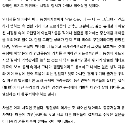
양적인 크기로 환원하는 시장의 질서가 마침내 집어삼킨 것이다.
안타까운 일이지만 미국 동성애자들에게 남은 것은, 너 ─ 나 ─ 그/그녀가 건조
하게 행하는 속 뻔한 거래이고 오르가즘의 양적인 교환이고, 깊은 유대감이 휘발
된 시장통 속의 요란함이 아닐까? 물론 퍽이나 결혼을 좋아하는 중산계급 게이들
을 제외하고 말이다. 만일 그러한 상태가 단지 프리 섹스의 구현이라고만 명명된
다면, 우리는 찜질방 하나를 더 늘이고 국가권력으로부터 그것을 보호하는 것에
동성애 해방 논의와 인권운동의 가치를 부여하면 되는걸까? 한국 동성애 게토와
시장 질서의 역학관계를 논하는 것은 아직 이른걸까? 경제 위기와 맞물린 헤테로
가족의 보호 공세 속에서 그나마 찜질방이라도 옹호하고 나서는 일은 성적 자유
와 게이 해방에 있어 도움이 되는 일일까? 것도 아니면 경제 위기와 즐거운 우리
집 따위의 멜랑콜리한 노래 공세에 아랑곳없이 동성연애적 행위들의 잡다한 집적
(集積)이 아닌 우리들의 명징한 감정인 동성애에 기반한 대안적 삶의 형태를 모
델링하는 데에 주력해야 하는 걸까?
사실은 이제 시작인 듯싶다. 찜질방의 역사는 갓 태어난 병아리의 종종거림과 유
사하다. 때문에 기우(杞憂)도 많고 서로 다른 의견들이 겹쳐지고 수많은 질문들
이 다층의 켜를 이루며 쌓이는 것이 아니겠는가.