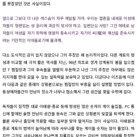
를 못잡았던 것은 사실이었다.
앞으로 그보다 더 나은 섹스숍이 자꾸 개발될 거야. 우리는 결혼을 내세운 이성애
자들의 형편없는 성 윤리에 과감히 맞서야 하고. 일편단심 사랑? 그건 헤테로 남
자들이 여성을 자기 휘하에 영원히 종속시키고 자기의 씨(種)와 재산을 존속시키
려는 기만적인 이데올로기에 불과해.
다소 도식적인 감이 없지 않았으나 그의 주장은 꽤 논리적이었다. 다른 게토의 형
성과 비교할 때 극히 짧은 역사를 지닌, 96년 최초로 생겨 상계동의 봄을 일으켰
던 T 찜질방과 그의 후속들을 열렬히 두둔하고 나선 그의 주장은 아무래도 많은
지지자를 한데 모을 수 있는 설득력을 보유하고 있었다. 더군다나 이즈음에 이르
러 다음과 같은 종래의 상황론으로는 찜질방의 부흥을 달리 설명할 방법이 없다.
동성애자들간의 만남의 장소가 너무나 협소해서 그런 공간을 찾을 수밖에 없다.
독자들이 짐작한 대로 이태원-종로 등에 형성된 많은 숫자의 게이 술집들, PC 통
신에 할애된 숱한 만남의 공간들 등속은 그와 같은 상황론의 빛깔을 퇴색케 한다.
물론 사우나 출입에 적용할 때는 일부분 맞아 떨어지는 것이 사실이다. 이태원과
종로 게토의 범역이 늘어남에 따라 사우나를 찾는 게이들 숫자는 많이 줄었다. 하
지만 그것도 사우나에서 운나쁘게 치룰지도 모르는 값비싼 위험부담세를 참작한