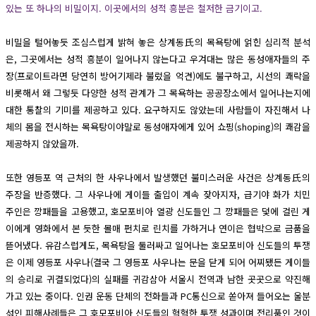
있는 또 하나의 비밀이지. 이곳에서의 성적 흥분은 철저한 금기이고.
비밀을 털어놓듯 조심스럽게 밝혀 놓은 상계동氏의 목욕탕에 얽힌 심리적 분석
은, 그곳에서는 성적 흥분이 일어나지 않는다고 우겨대는 많은 동성애자들의 주
장(프로이트라면 당연히 방어기제라 불렀을 억견)에도 불구하고, 시선의 쾌락을
비롯해서 왜 그렇듯 다양한 성적 관계가 그 목욕하는 공공장소에서 일어나는지에
대한 통찰의 기미를 제공하고 있다. 요구하지도 않았는데 사람들이 자진해서 나
체의 몸을 전시하는 목욕탕이야말로 동성애자에게 있어 쇼핑(shoping)의 쾌감을
제공하지 않았을까.
또한 영등포 역 근처의 한 사우나에서 발생했던 불미스러운 사건은 상계동氏의
주장을 반증했다. 그 사우나에 게이들 출입이 계속 잦아지자, 급기야 화가 치민
주인은 깡패들을 고용했고, 호모포비아 열광 신도들인 그 깡패들은 덫에 걸린 게
이에게 영화에서 본 듯한 몰매 펀치로 린치를 가하거나 연이은 협박으로 금품을
뜯어냈다. 유감스럽게도, 목욕탕을 둘러싸고 일어나는 호모포비아 신도들의 투쟁
은 이제 영등포 사우나(결국 그 영등포 사우나는 문을 닫게 되어 어찌됐든 게이들
의 승리로 귀결되었다)의 실패를 귀감삼아 서울시 전역과 남한 곳곳으로 약진해
가고 있는 중이다. 인권 운동 단체의 전화들과 PC통신으로 쏟아져 들어오는 울분
섞인 피해사례들은 그 호모포비아 신도들의 혁혁한 투쟁 성과이며 전리품인 것이