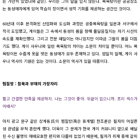
는 가만히 있었다와 같은). 우리는 그의 말을 믿지 않는다. 목욕탕이란 공공장소
는 동성애자에게 있어 학습의 장이면서 성적 기회를 제공하는 공간인 것이다.
60년대 이후 본격화된 산업화와 도심화 과정은 공중목욕탕을 일본과 서구에서
적극 도입했고, 게이들은 그 속에서 동성의 몸을 향해 줄달음질치는 자기 시선의
속도를 재확인했다. 그리고 전문 때밀이는 아니었지만 이따금 그들의 몸을 더듬
기도 했다. 게이 사우나와 일반 목욕탕의 차이는 소문의 차이일 뿐이다. 어느 목
욕탕이든 수줍게 옷을 벗은 동성애가 모두 존재하고 있다. 엄밀히 말해, 게이 사
우나 역사의 기원은 없는 것이다. 소문의 역사가 있을 따름이다.
찜질방 : 침묵과 부재의 가장자리
짧고 간결한 만족을 제공하지. 나는 그것이 좋아. 뒤끝이 없으니까. 프리 섹스가
어때서?
마치 광고 문구 같은 상계동氏의 찜질방(혹은 휴게텔) 찬조론은 필자의 어설픈
성 관념을 무척 혼란케 했다. 더욱이 그 문제가 한국 게이 커뮤니티 앞으로 배달
된 수신 불명의 애매모호한 편지와 다를바 없었기 때문에, 필자가 취재 중에 갈피