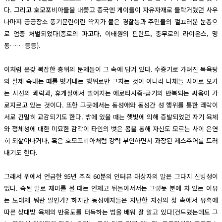
다. 그리고 호모포비아들을 내쫓고 종국엔 게이들이 자유자재로 들락거렸던 사우
나마저 공공장소 풍기문란이란 딱지가 붙은 경찰봉과 주민들의 껄끄러운 눈총으
로 엄중 처벌되었다(종로의 파고다, 이태원의 핀란드, 충무로의 라이온스, 명
동…… 등등).
이처럼 온갖 복잡한 층위의 문제들이 그 속에 담겨 있다. 수증기로 가려진 목욕탕
의 실제 속내는 때를 벗겨내는 행위로만 그치는 것이 아니라 나체들 사이로 오가
는 시선의 쾌락과, 휴게실에서 벌어지는 에로티시즘-금기의 반복되는 싸움이 가
로지르고 있는 것이다. 또한 그곳에서는 동성애와 동성간 성 행위를 통한 쾌락이
서로 긴밀히 교감되기도 한다. 밖에 있을 때는 햇빛에 의해 증발되었던 자기 육체
와 정체성에 대한 미묘한 감각이 타인의 벗은 몸을 통해 자신도 모르는 사이 은연
히 되살아나거나, 혹은 호모포비아처럼 강력 부인하면서 과장된 제스추어를 드러
내기도 한다.
그래서 위에서 언급한 95년 추적 60분의 인터뷰 대상자의 말은 그다지 신빙성이
없다. 속된 말로 재미를 볼 때는 언제고 뒤돌아서서는 그렇듯 분에 차 있는 이유
는 도대체 뭐란 말인가? 하지만 동성애자들은 지난한 자신의 삶 속에서 유혹에
따른 상대방 육체의 반응도를 터득하는 법을 배워 잘 알고 있다(건드렸는데도 그