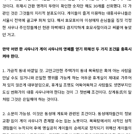
것이다. 취재시 간판 명까지 뚜렷이 확인한 숫자만 해도 30개를 선회했다. 더 가
관인 것은 그것들의 지리적 분포도이다. 게이들이 즐겨 이용하는 대중사우나들은
서울시 전역에 골고루 퍼져 있다. 해서 호모포비아 이성애자 손님들을 짐짓 걱정
한 사우나 주인장들께선 현관 마빡에다 큼지막하게 호모사절이라고 써붙여 놓았
던 거고.
만약 어떤 한 사우나가 게이 사우나의 영예를 얻기 위해선 두 가지 조건을 충족시
켜야 한다.
1. 가급적 동네 바깥일 것. 고만고만한 주택가의 동네 목욕탕은 혹여 아는 사람을
만날 수도 있거니와 은밀한 행위를 가능케 하는 어두운 휴게실이 제대로 가추어
져 있지 않은게 대부분임으로, 휴게실 조명도 어둑어둑하고 사람들도 생면부지인
도심 번화가의 대중 사우나여야 한다는 것이 그 첫번째 조건이다. 상계동氏의 말
처럼 그것은 은밀해야 하는 것이다.
2. 소문의 가능성. 이것은 동성애 게토와 관련된 조건이다. 동성애자들간의 정보
교환 없이 게이 사우나가 존재할 수는 없는 노릇이다. 목욕탕에서의 사적인 성적
경험들이 누적되어 후에 명실공히 게이들의 순례지로 정착되기 위해선 게이들의