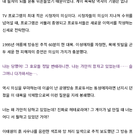
내 필자의 뇌를 온통 뒤흔들었기 때문이었다. 게이 목욕탕 역사의 기원은 없다
TV 프로그램의 최대 적은 시청자의 의심이다. 시청자들의 의심이 지나쳐 수위를
넘어설 때, 프로그램은 서둘러 종영되고 프로듀서들은 새로운 이력서를 작성하는
신세로 전락한다.
1995년 여름에 방송된 추적 60분의 한 대목. 이성애자를 자청한, 목에 핏발을 곤
두 세운 한 피해자의 증언은 의심의 가치가 충분했다.
나는 당했어! 그 호모들 정말 변태라니깐. 나는 가만히 잠자고 있었는데…… 슬
그머니 다가와서는….
역시 의심을 무마하는데 이골이 난 공영방송 프로듀서는 동성애자라면 넌지시 던
졌을 이 대목을 삭제함으로써 이런 질문을 지레 봉쇄했다.
너는 왜 가만히 당하고 있었는데? 진짜로 헤테로라며? 그 게이가 널 만질 때 너는
어디 서 뭘하고 있었던 거야?
이태원의 흙 사우나를 음란한 색조와 망 처리 일색으로 추적 보도했던 그 방송 프