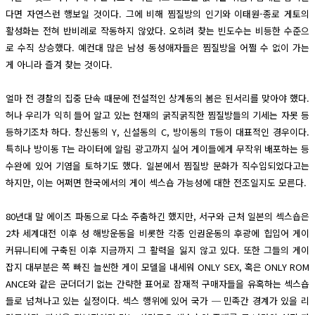
다면 자연스런 행보일 것이다. 그에 비해 찜질방의 인기와 이태원-종로 게토의
활성화는 전혀 반비례로 작동하지 않았다. 오히려 찾는 빈도수는 비등한 수준으
로 수직 상승했다. 예컨대 많은 남성 동성애자들은 찜질방을 어쩔 수 없이 가는
게 아니라 즐겨 찾는 것이다.
얼마 전 경찰의 집중 단속 때문에 전설적인 상계동의 봄은 된서리를 맞아야 했다.
허나 우리가 익히 들어 알고 있는 현재의 굵직굵직한 찜질방들의 기세는 자못 등
등하기조차 하다. 창신동의 Y, 신설동의 C, 방이동의 T등이 대표적인 경우이다.
특히나 방이동 T는 라이터에 알림 광고까지 실어 게이들에게 무작위 배포하는 등
수완에 있어 기염을 토하기도 했다. 일본에서 찜질방 문화가 직수입되었다고는
하지만, 이는 어쩌면 한국에서의 게이 섹스숍 가능성에 대한 전조일지도 모른다.
80년대 말 에이즈 파동으로 다소 주춤하긴 했지만, 서구와 근처 일본의 섹스숍은
2차 세계대전 이후 성 해방운동을 비롯한 각종 인권운동의 후광에 힙입어 게이
커뮤니티에 구축된 이후 지금까지 그 활력을 잃지 않고 있다. 또한 그들의 게이
잡지 대부분은 쪽 빠진 늘씬한 게이 모델을 내세워 ONLY SEX, 혹은 ONLY ROM
ANCE와 같은 군더더기 없는 간략한 표어로 잠재적 구매자들을 유혹하는 섹스숍
들로 넘쳐나고 있는 실정이다. 섹스 행위에 있어 국가 ─ 민족간 경계가 있을 리