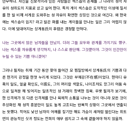
만무하다. 자신을 진보적이라 믿는 사람들은 섹스숍의 존재를 그 나라의 성적 자
유의 성취도의 지표로 삼고 싶어 한다. 특히 게이 섹스숍은 도착적인 이성애 질서
를 한 발 비껴 서게끔 도와주는 성 자유의 확연한 상징인 것으로 여긴다. 왜 한국
에는 섹스숍이 없지? 라고 발끈 화를 내는 게이들을 만나는 일은 그리 어렵지 않
다. 이에 덧대어지는 상계동氏의 후렴은 경청할 만하다.
나는 그곳에서 많은 남자들을 만났지. 더러 그들 모두와 관계를 가지기도 했구.
나는 섹스를 자유롭게 생각하지, 나 스스로 판단해. 그것뿐이야. 그것이 인간만이
누릴 수 있는 기쁨 아니겠어?
그러나 필자는 취재 기간 동안 찾아 들어간 모 찜질방에서 상계동氏의 기쁨과 다
른 한가지 감정을 한껏 누리게 되었다. 그것은 부재감(不在感)이었다. 한마디 유
혹의 말도, 얼굴 확인도, 이름도, 그의 머리칼 색깔도, 나이조차도 깡그리 어둠 속
으로 밀쳐둔 채 빚어지는 말초적인 성 거래의 창백한 침묵. 무릇 필자가 보기에,
한 인격체가 또 다른 인격체를 만나 육체적 소통을 나누는 것이 아니라 모든 것이
추상화된 채 성적 흥분만이 밀도 높게 고조되는 반복적 상황이 그곳에서 연출되
는 듯했다. 적어도 낯선 남자의 어깨를 짚기만 해도 가슴이 새처럼 떨린다는 휘트
먼의 관능적인 싯귀 정도는 전희의 애무 셈치고 그 속에 곁들여야 하지 않을까.