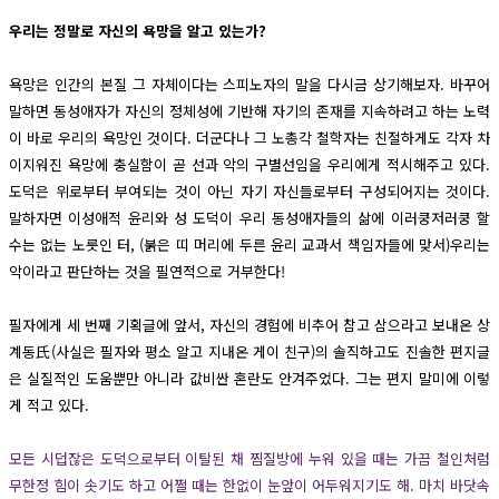
우리는 정말로 자신의 욕망을 알고 있는가?
욕망은 인간의 본질 그 자체이다는 스피노자의 말을 다시금 상기해보자. 바꾸어
말하면 동성애자가 자신의 정체성에 기반해 자기의 존재를 지속하려고 하는 노력
이 바로 우리의 욕망인 것이다. 더군다나 그 노총각 철학자는 친절하게도 각자 차
이지워진 욕망에 충실함이 곧 선과 악의 구별선임을 우리에게 적시해주고 있다.
도덕은 위로부터 부여되는 것이 아닌 자기 자신들로부터 구성되어지는 것이다.
말하자면 이성애적 윤리와 성 도덕이 우리 동성애자들의 삶에 이러쿵저러쿵 할
수는 없는 노릇인 터, (붉은 띠 머리에 두른 윤리 교과서 책임자들에 맞서)우리는
악이라고 판단하는 것을 필연적으로 거부한다!
필자에게 세 번째 기획글에 앞서, 자신의 경험에 비추어 참고 삼으라고 보내온 상
계동氏(사실은 필자와 평소 알고 지내온 게이 친구)의 솔직하고도 진솔한 편지글
은 실질적인 도움뿐만 아니라 값비싼 혼란도 안겨주었다. 그는 편지 말미에 이렇
게 적고 있다.
모든 시덥잖은 도덕으로부터 이탈된 채 찜질방에 누워 있을 때는 가끔 철인처럼
무한정 힘이 솟기도 하고 어쩔 때는 한없이 눈앞이 어두워지기도 해. 마치 바닷속