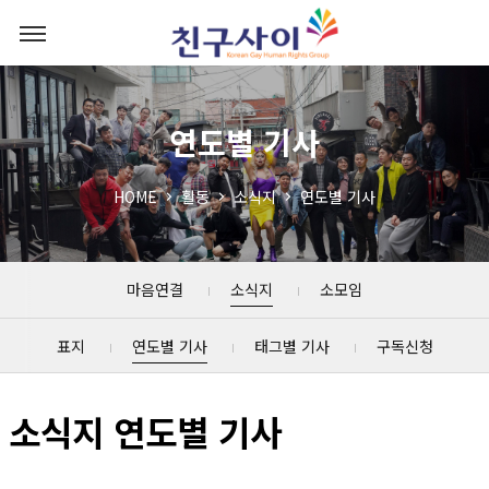
연도별 기사
HOME
활동
소식지
연도별 기사
마음연결
소식지
소모임
표지
연도별 기사
태그별 기사
구독신청
소식지 연도별 기사