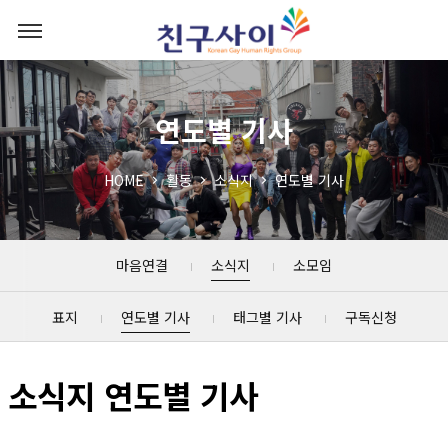
연도별 기사
HOME
활동
소식지
연도별 기사
마음연결
소식지
소모임
표지
연도별 기사
태그별 기사
구독신청
소식지 연도별 기사