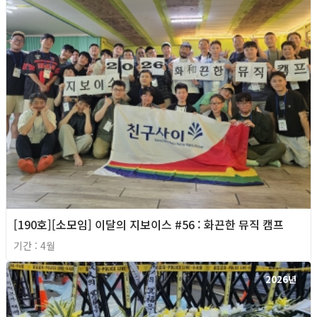
[190호][소모임] 이달의 지보이스 #56 : 화끈한 뮤직 캠프
기간 : 4월
2026년