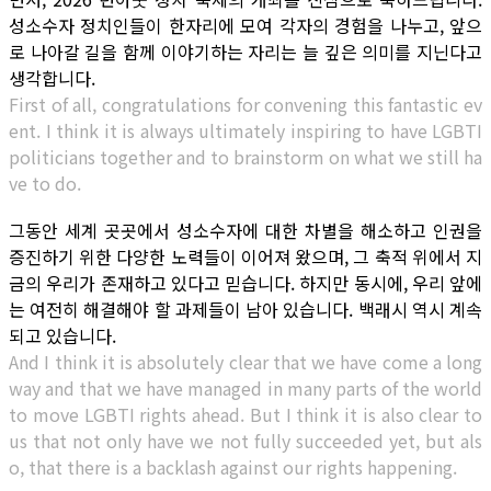
성소수자 정치인들이 한자리에 모여 각자의 경험을 나누고, 앞으
로 나아갈 길을 함께 이야기하는 자리는 늘 깊은 의미를 지닌다고
생각합니다.
First of all, congratulations for convening this fantastic ev
ent. I think it is always ultimately inspiring to have LGBTI
politicians together and to brainstorm on what we still ha
ve to do.
그동안 세계 곳곳에서 성소수자에 대한 차별을 해소하고 인권을
증진하기 위한 다양한 노력들이 이어져 왔으며, 그 축적 위에서 지
금의 우리가 존재하고 있다고 믿습니다. 하지만 동시에, 우리 앞에
는 여전히 해결해야 할 과제들이 남아 있습니다. 백래시 역시 계속
되고 있습니다.
And I think it is absolutely clear that we have come a long
way and that we have managed in many parts of the world
to move LGBTI rights ahead. But I think it is also clear to
us that not only have we not fully succeeded yet, but als
o, that there is a backlash against our rights happening.