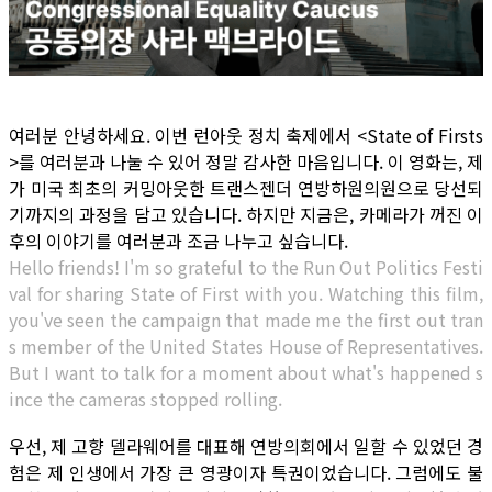
여러분 안녕하세요. 이번 런아웃 정치 축제에서 <State of Firsts
>를 여러분과 나눌 수 있어 정말 감사한 마음입니다. 이 영화는, 제
가 미국 최초의 커밍아웃한 트랜스젠더 연방하원의원으로 당선되
기까지의 과정을 담고 있습니다. 하지만 지금은, 카메라가 꺼진 이
후의 이야기를 여러분과 조금 나누고 싶습니다.
Hello friends! I'm so grateful to the Run Out Politics Festi
val for sharing State of First with you. Watching this film,
you've seen the campaign that made me the first out tran
s member of the United States House of Representatives.
But I want to talk for a moment about what's happened s
ince the cameras stopped rolling.
우선, 제 고향 델라웨어를 대표해 연방의회에서 일할 수 있었던 경
험은 제 인생에서 가장 큰 영광이자 특권이었습니다. 그럼에도 불