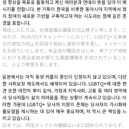
성 향상을 목표로 활동하고 계신 여러분과 연대의 뜻을 담아 이 메
시지를 전합니다. 본 기획이 한국을 비롯한 동아시아 지역에서 정
치 참여의 새로운 기반을 구축하고자 하는 시도라는 점에 깊은 존
경을 표합니다.
皆様こんにちは。北海道議会議員の渕上綾子と申します。こ
のたび、RUN/OUTキャンペーンにおいて、LGBTQ+当事者
の代表性の向上を目指す皆様と連帯の意を表し、メッセージ
をお送りいたします。本企画が韓国をはじめ、東アジア地域
における政治参加の新たな基盤構築を志向されていること
に、心より敬意を表します。
일본에서는 아직 동성 커플의 혼인이 인정되지 않고 있으며, 다양
한 사회보장 제도에서도 배제되어 있습니다. LGBTQ+에 대한 편
견 또한 여전히 뿌리 깊어, 가정과 지역사회, 고용 등 여러 영역에
서 당사자들이 삶의 어려움을 겪는 상황이 계속되고 있습니다. 이
러한 가운데 LGBTQ+ 당사자 의원의 존재는 당사자의 가시화와
롤모델을 제시하는 데 있어 매우 중요하며, 저 역시 큰 책임을 느
끼고 있습니다.
日本では、同性カップルの婚姻はいまだ認められておらず、