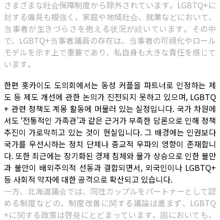
さまざまな社会保障制度から除外されています。LGBTQ+に
対する偏見も根強く、家庭や地域社会、就業などにおいて、
当事者が生きづらさを抱える状況が続いています。その中
で、LGBTQ+当事者議員の存在は、当事者の可視化やロール
モデルを示す上で重要であり、私自身も大きな責任を感じて
います。
한편 홋카이도 도의회에서는 동성 커플을 파트너로 인정하는 제
도 등 제도 개선에 관한 논의가 진전되지 못하고 있으며, LGBTQ
+ 관련 정책도 계몽 활동에 머물러 있는 실정입니다. 국가 차원에
서도 ‘전통적인 가족관’과 같은 근거가 부족한 담론으로 인해 정책
추진이 가로막히고 있는 것이 현실입니다. 그 배경에는 인권보다
국가를 우선시하는 정치 단체나 종교적 우파의 영향이 존재합니
다. 또한 최근에는 장기화된 경제 침체와 물가 상승으로 인한 불만
과 불안이 배외주의적 선동과 결합되면서, 외국인이나 LGBTQ+
등 사회적 약자에 대한 공격으로 확산되고 있습니다.
一方、北海道議会では、同性カップルをパートナーとして認
める制度などの、制度改善に関する議論は進まず、LGBTQ
+に関する政策は啓発にとどまっています。国においても、