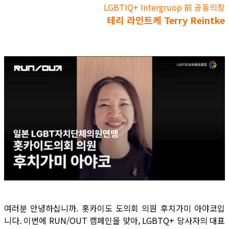
LGBTIQ+ Intergruop 前 공동의장
테리 라인트케 Terry Reintke
여러분 안녕하십니까. 홋카이도 도의회 의원 후치가미 아야코입
니다. 이번에 RUN/OUT 캠페인을 맞아, LGBTQ+ 당사자의 대표