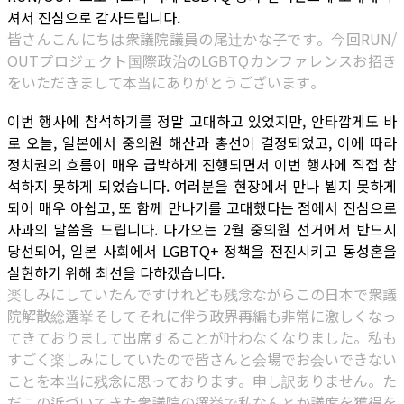
셔서 진심으로 감사드립니다.
皆さんこんにちは衆議院議員の尾辻かな子です。今回RUN/
OUTプロジェクト国際政治のLGBTQカンファレンスお招き
をいただきまして本当にありがとうございます。
이번 행사에 참석하기를 정말 고대하고 있었지만, 안타깝게도 바
로 오늘, 일본에서 중의원 해산과 총선이 결정되었고, 이에 따라
정치권의 흐름이 매우 급박하게 진행되면서 이번 행사에 직접 참
석하지 못하게 되었습니다. 여러분을 현장에서 만나 뵙지 못하게
되어 매우 아쉽고, 또 함께 만나기를 고대했다는 점에서 진심으로
사과의 말씀을 드립니다. 다가오는 2월 중의원 선거에서 반드시
당선되어, 일본 사회에서 LGBTQ+ 정책을 전진시키고 동성혼을
실현하기 위해 최선을 다하겠습니다.
楽しみにしていたんですけれども残念ながらこの日本で衆議
院解散総選挙そしてそれに伴う政界再編も非常に激しくなっ
てきておりまして出席することが叶わなくなりました。私も
すごく楽しみにしていたので皆さんと会場でお会いできない
ことを本当に残念に思っております。申し訳ありません。た
だこの近づいてきた衆議院の選挙で私なんとか議席を獲得を