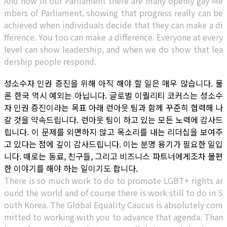
And now in our Parliament there are many openly gay Me
mbers of Parliament, showing that progress really can be
achieved when individuals decide that they can make a di
fference. You too can make a difference. Everyone at every
level can show leadership, and when we do show that lea
dership people respond.
성소수자 인권 증진을 위해 아직 해야 할 일은 매우 많습니다. 물
론 한국 역시 예외는 아닙니다. 글로벌 이퀄리티 코커스는 성소수
자 인권 증진이라는 목표 아래 런아웃 팀과 함께 꾸준히 협력해 나
갈 것을 약속드립니다. 런아웃 팀이 하고 있는 모든 노력에 감사드
립니다. 이 문제를 외면하지 않고 목소리를 내는 리더십을 보여주
고 있다는 점에 깊이 감사드립니다. 이는 분명 용기가 필요한 일입
니다. 때로는 동료, 친구들, 그리고 비즈니스 파트너에게조차 불편
한 이야기를 해야 하는 일이기도 합니다.
There is so much work to do to promote LGBT+ rights ar
ound the world and of course there is work still to do in S
outh Korea. The Global Equality Caucus is absolutely com
mitted to working with you to advance that agenda. Than