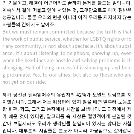
귀 기울이고, 해결이 어렵더라도 끝까지 문제를 붙드는 일입니다.
계속해서 곁에 머물고 옆에 서있는 것, 그것만으로도 이미 절반은
성공입니다. 물론 우리의 편뿐 아니라 아직 우리를 지지하지 않는
사람들의 곁에서도 말이죠.
But we must remain committed because the truth is that
the work of public service, whether for LGBTQ rights or fo
r any community, is not about spectacle. It's about subst
ance. It's about listening to neighbors, showing up, even
when the headlines are hostile and solving problems is ch
allenging. Half of being successful is showing up and bein
g proximate. Yes, to our allies, but also to those who are
not yet on our side.
제가 당선된 델라웨어주의 유권자의 42%가 도널드 트럼프를 지
지했습니다. 그래서 저는 워싱턴에 있지 않을 때면 일부러 노동조
합 회관, 학교, 그리고 농장에서 시간을 보냅니다. 그 과정에서 제
가 배운 것이 있다면, 알고리즘 속 세상은 절망적이게 분열된 것
같아 보일지라도 우리가 생각만큼 분열되어 있지는 않다는 사실
입니다. 대부분의 사람들은 분노가 아니라 자긍심으로 살아갑니