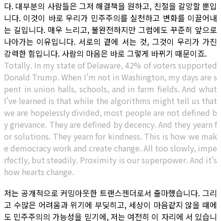
다. 대부분의 사람들은 그저 해결책을 원하고, 친절을 갈망할 뿐입
니다. 이것이 바로 우리가 민주주의를 실천하고 변화를 이끌어내
는 길입니다. 매우 느리고, 불완전하지만 그럼에도 꾸준히 앞으로
나아가는 이유입니다. 서로의 곁에 서는 것, 그것이 우리가 가진
강력한 힘입니다. 사람의 마음은 바로 그렇게 바뀌기 때문이죠.
Totally. In my state of Delaware, 42% of voters supported
Donald Trump. When I'm not in Washington, my days are s
pent in union halls, schools, and in farm fields. And what
I've learned is that while the algorithms might tell us that
we are hopelessly divided, most people are not defined b
y grievance. They are defined by decency. And they yearn f
or solutions. They yearn for kindness. This is how we mak
e democracy work and create change. All too slowly, impe
rfectly, but steadily. Proximity is our superpower. And it's
how hearts change.
저는 공개적으로 커밍아웃한 트랜스젠더로서 출마했습니다. 그리
고 수많은 어려움과 위기에 부딪히고, 세상이 마음같지 않을 때에
도 민주주의의 가능성을 믿기에, 저는 여전히 이 자리에 서 있습니