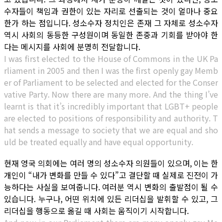
수자들이 책임과 권한이 있는 자리로 선출되는 것이 얼마나 중요
한가 하는 점입니다. 성소수자 정치인은 존재 그 자체로 성소수자
역시 사회의 동등한 구성원이며 동일한 존중과 기회를 받아야 한
다는 메시지를 사회에 분명히 전달합니다.
I was first elected to the House of Commons in the UK Pa
rliament in 2005 and then I was the first openly gay Memb
er of Parliament to be selected and elected for the Conser
vative Party. Now there are many more. And the thing I’ve
learnt is that it’s incredibly important that LGBT+ people
are elected to positions of responsibility and authority. T
hat sends a message to society that we are equal and sho
uld be treated equally and have equal opportunity.
현재 영국 의회에는 여러 명의 성소수자 의원들이 있으며, 이는 한
개인이 “내가 변화를 만들 수 있다”고 결단할 때 실제로 진전이 가
능하다는 사실을 보여줍니다. 여러분 역시 변화의 출발점이 될 수
있습니다. 누구나, 어떤 위치에 있든 리더십을 발휘할 수 있고, 그
리더십을 행동으로 옮길 때 사회는 움직이기 시작합니다.