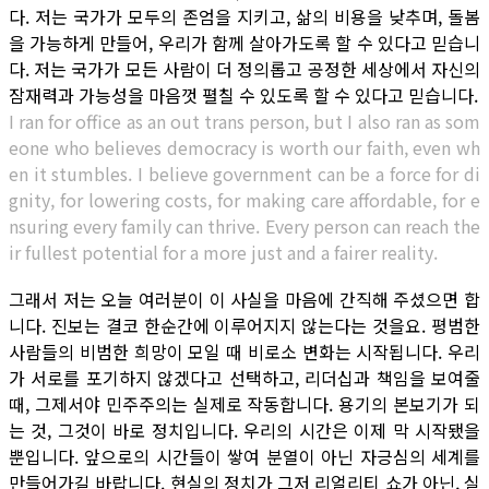
다. 저는 국가가 모두의 존엄을 지키고, 삶의 비용을 낮추며, 돌봄
을 가능하게 만들어, 우리가 함께 살아가도록 할 수 있다고 믿습니
다. 저는 국가가 모든 사람이 더 정의롭고 공정한 세상에서 자신의
잠재력과 가능성을 마음껏 펼칠 수 있도록 할 수 있다고 믿습니다.
I ran for office as an out trans person, but I also ran as som
eone who believes democracy is worth our faith, even wh
en it stumbles. I believe government can be a force for di
gnity, for lowering costs, for making care affordable, for e
nsuring every family can thrive. Every person can reach the
ir fullest potential for a more just and a fairer reality.
그래서 저는 오늘 여러분이 이 사실을 마음에 간직해 주셨으면 합
니다. 진보는 결코 한순간에 이루어지지 않는다는 것을요. 평범한
사람들의 비범한 희망이 모일 때 비로소 변화는 시작됩니다. 우리
가 서로를 포기하지 않겠다고 선택하고, 리더십과 책임을 보여줄
때, 그제서야 민주주의는 실제로 작동합니다. 용기의 본보기가 되
는 것, 그것이 바로 정치입니다. 우리의 시간은 이제 막 시작됐을
뿐입니다. 앞으로의 시간들이 쌓여 분열이 아닌 자긍심의 세계를
만들어가길 바랍니다. 현실의 정치가 그저 리얼리티 쇼가 아닌, 실