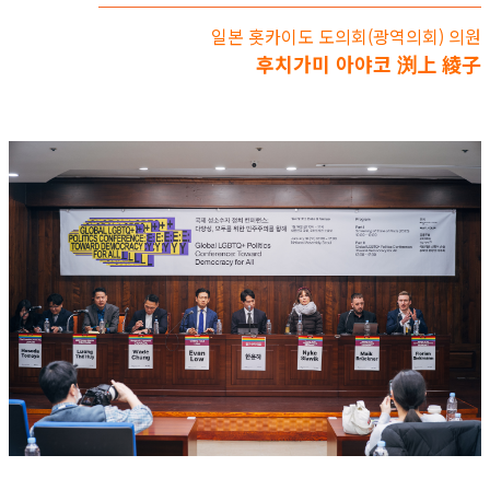
일본 홋카이도 도의회(광역의회) 의원
후치가미 아야코 渕上 綾子