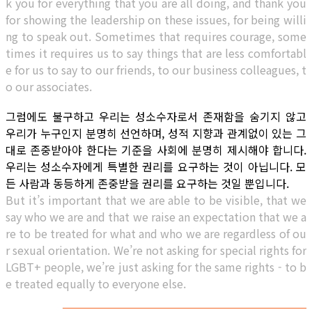
k you for everything that you are all doing, and thank you
for showing the leadership on these issues, for being willi
ng to speak out. Sometimes that requires courage, some
times it requires us to say things that are less comfortabl
e for us to say to our friends, to our business colleagues, t
o our associates.
그럼에도 불구하고 우리는 성소수자로서 존재함을 숨기지 않고
우리가 누구인지 분명히 선언하며, 성적 지향과 관계없이 있는 그
대로 존중받아야 한다는 기준을 사회에 분명히 제시해야 합니다.
우리는 성소수자에게 특별한 권리를 요구하는 것이 아닙니다. 모
든 사람과 동등하게 존중받을 권리를 요구하는 것일 뿐입니다.
But it’s important that we are able to be visible, that we
say who we are and that we raise an expectation that we a
re to be treated for what and who we are regardless of ou
r sexual orientation. We’re not asking for special rights for
LGBT+ people, we’re just asking for the same rights - to b
e treated equally to everyone else.