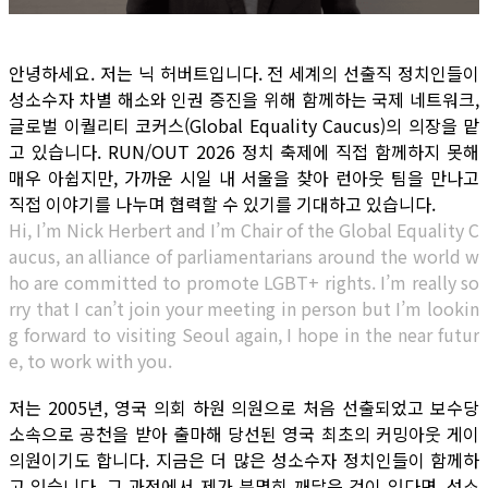
안녕하세요. 저는 닉 허버트입니다. 전 세계의 선출직 정치인들이
성소수자 차별 해소와 인권 증진을 위해 함께하는 국제 네트워크,
글로벌 이퀄리티 코커스(Global Equality Caucus)의 의장을 맡
고 있습니다. RUN/OUT 2026 정치 축제에 직접 함께하지 못해
매우 아쉽지만, 가까운 시일 내 서울을 찾아 런아웃 팀을 만나고
직접 이야기를 나누며 협력할 수 있기를 기대하고 있습니다.
Hi, I’m Nick Herbert and I’m Chair of the Global Equality C
aucus, an alliance of parliamentarians around the world w
ho are committed to promote LGBT+ rights. I’m really so
rry that I can’t join your meeting in person but I’m lookin
g forward to visiting Seoul again, I hope in the near futur
e, to work with you.
저는 2005년, 영국 의회 하원 의원으로 처음 선출되었고 보수당
소속으로 공천을 받아 출마해 당선된 영국 최초의 커밍아웃 게이
의원이기도 합니다. 지금은 더 많은 성소수자 정치인들이 함께하
고 있습니다. 그 과정에서 제가 분명히 깨달은 것이 있다면, 성소