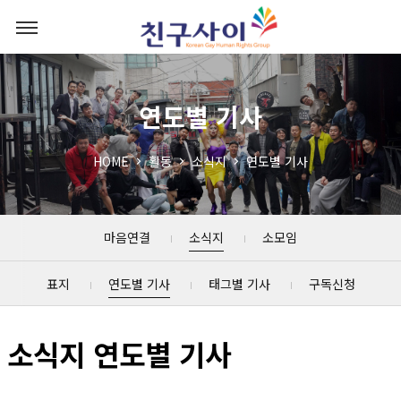
연도별 기사
HOME
활동
소식지
연도별 기사
마음연결
소식지
소모임
표지
연도별 기사
태그별 기사
구독신청
소식지 연도별 기사