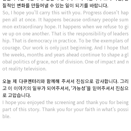
질적인 변화를 만들어낼 수 있는 일이 되기를 바랍니다.
So, I hope you'll carry this with you. Progress doesn't hap
pen all at once. It happens because ordinary people sum
mon extraordinary hope. It happens when we refuse to gi
ve up on one another. That is the responsibility of leaders
hip. That is democracy in practice. To be the exemplars of
courage. Our work is only just beginning. And I hope that
the weeks, months and years ahead continue to shape a gl
obal politics of grace, not of division. One of impact and n
ot reality television.
오늘 제 다큐멘터리와 함께해 주셔서 진심으로 감사합니다. 그리
고 이 이야기의 일부가 되어주셔서, ‘가능성’을 믿어주셔서 진심으
로 고맙습니다.
I hope you enjoyed the screening and thank you for being
part of this story. Thank you for your faith in what's possi
ble.