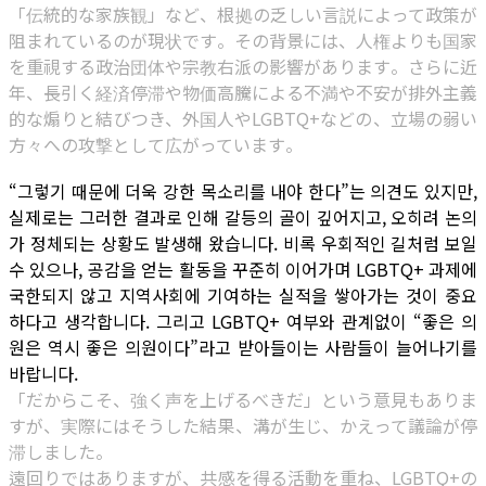
「伝統的な家族観」など、根拠の乏しい言説によって政策が
阻まれているのが現状です。その背景には、人権よりも国家
を重視する政治団体や宗教右派の影響があります。さらに近
年、長引く経済停滞や物価高騰による不満や不安が排外主義
的な煽りと結びつき、外国人やLGBTQ+などの、立場の弱い
方々への攻撃として広がっています。
“그렇기 때문에 더욱 강한 목소리를 내야 한다”는 의견도 있지만,
실제로는 그러한 결과로 인해 갈등의 골이 깊어지고, 오히려 논의
가 정체되는 상황도 발생해 왔습니다. 비록 우회적인 길처럼 보일
수 있으나, 공감을 얻는 활동을 꾸준히 이어가며 LGBTQ+ 과제에
국한되지 않고 지역사회에 기여하는 실적을 쌓아가는 것이 중요
하다고 생각합니다. 그리고 LGBTQ+ 여부와 관계없이 “좋은 의
원은 역시 좋은 의원이다”라고 받아들이는 사람들이 늘어나기를
바랍니다.
「だからこそ、強く声を上げるべきだ」という意見もありま
すが、実際にはそうした結果、溝が生じ、かえって議論が停
滞しました。
遠回りではありますが、共感を得る活動を重ね、LGBTQ+の