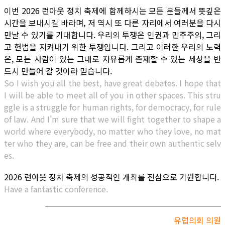
이번 2026 런아웃 정치 축제에 함께하시는 모든 분들께서 뜻깊은
시간을 보내시길 바라며, 저 역시 또 다른 자리에서 여러분을 다시
만날 수 있기를 기대합니다. 우리의 투쟁은 인권과 민주주의, 그리
고 헌법을 지켜내기 위한 투쟁입니다. 그리고 이러한 우리의 노력
은, 모든 사람이 있는 그대로 자유롭게 존재할 수 있는 세상을 반
드시 만들어 갈 것이라 믿습니다.
So I wish you all the best, have great debates. I hope that
I will be able to meet all of you in other spaces. This stru
ggle is a struggle for human rights, for democracy, for rule
of law. And I'm sure that we will fight together to shape a
world where everybody, no matter who they love, no mat
ter who they are, can be free and their own authentic selv
es.
2026 런아웃 정치 축제의 성공적인 개최를 진심으로 기원합니다.
Have a fantastic conference.
유럽의회 의원