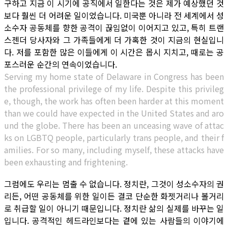
구하고 지금 이 시기에 공직에서 일한다는 것은 제가 예상했던 것
보다 훨씬 더 어려운 일이었습니다. 미국뿐 아니라 전 세계에서 성
소수자 공동체를 향한 공격이 끊임없이 이어지고 있고, 특히 트랜
스젠더 당사자와 그 가족들에게 더 가혹한 것이 지금의 현실입니
다. 저를 포함한 많은 이들에게 이 시간은 몹시 지치고, 때로는 공
포스러운 순간의 연속이었습니다.
Serving my home state of Delaware in Congress has been
the professional privilege of my life. Despite this privileg
e, though, the work has often been harder at this moment
than we could have expected in the United States and aro
und the globe. There has been an unceasing wave of attac
ks on LGBTQ people, particularly trans people, and their f
amilies. For so many, including myself, these attacks have
been exhausting and frightening.
그럼에도 우리는 멈출 수 없습니다. 정치란, 그것이 성소수자의 권
리든, 어떤 공동체를 위한 일이든 결코 단순한 화젯거리나 볼거리
로 취급할 일이 아니기 때문입니다. 정치란 삶의 실제를 바꾸는 일
입니다. 공격적인 헤드라인보다는 곁에 있는 사람들의 이야기에