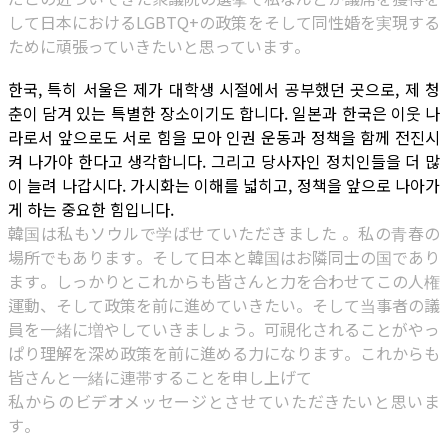
して日本におけるLGBTQ+の政策をそして同性婚を実現する
ために頑張っていきたいと思っています。
한국, 특히 서울은 제가 대학생 시절에서 공부했던 곳으로, 제 청
춘이 담겨 있는 특별한 장소이기도 합니다. 일본과 한국은 이웃 나
라로서 앞으로도 서로 힘을 모아 인권 운동과 정책을 함께 전진시
켜 나가야 한다고 생각합니다. 그리고 당사자인 정치인들을 더 많
이 늘려 나갑시다. 가시화는 이해를 넓히고, 정책을 앞으로 나아가
게 하는 중요한 힘입니다.
韓国は私もソウルで学ばせていただきました 。私の青春の
場所でもあります。そして日本と韓国はお隣同士の国であり
ます。しっかりとこれからも皆さんと力を合わせてこの人権
運動、そして政策を前に進めていきたい。そして当事者の議
員を一緒に増やしていきましょう。可視化されることがやっ
ぱり理解を深め政策を前に進める力になります。これからも
皆さんと一緒に連帯することを申し上げて
私からのビデオメッセージとさせていただきたいと思いま
す。