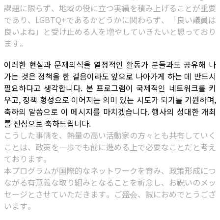
課題に限らず、地域の役に立つ実績を積み上げることが重要
であり、LGBTQ+であるかどうかに関わらず、「良い議員は
良いよね」と受け止める人を増やしていきたいと思っており
ます。
이러한 현실과 문제의식을 열정적인 활동가 분들과도 공유해 나
가는 것은 정책을 한 걸음이라도 앞으로 나아가게 하는 데 반드시
필요하다고 생각합니다. 본 프로그램이 국제적인 네트워크를 키
우고, 정책 형성으로 이어지는 의미 있는 시도가 되기를 기원하며,
축하의 말씀으로 이 메시지를 마치겠습니다. 행사의 성대한 개최
를 진심으로 축하드립니다.
こうした事情を、熱量の高い活動家の方々とも共有していく
ことは、政策を一歩でも前に進める上で必要なことだと考え
ております。
本プログラムが国際的なネットワークを育み、政策形成につ
ながる有意義な取り組みとなることを祈念し、お祝いのメッ
セージとさせていただきます。ご盛会、誠におめでとうござ
います。