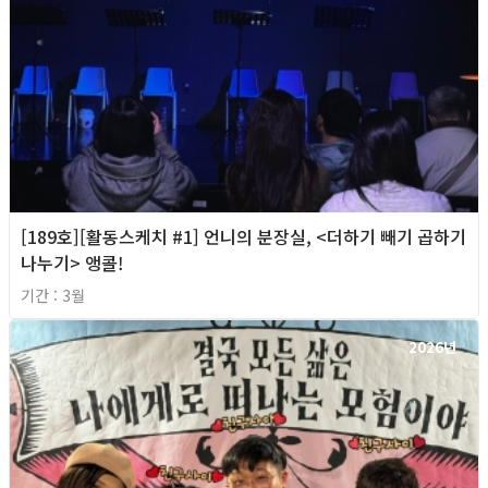
[189호][활동스케치 #1] 언니의 분장실, <더하기 빼기 곱하기
나누기> 앵콜!
기간 : 3월
2026년