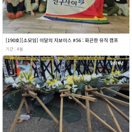
[190호][소모임] 이달의 지보이스 #56 : 화끈한 뮤직 캠프
기간 : 4월
2026년