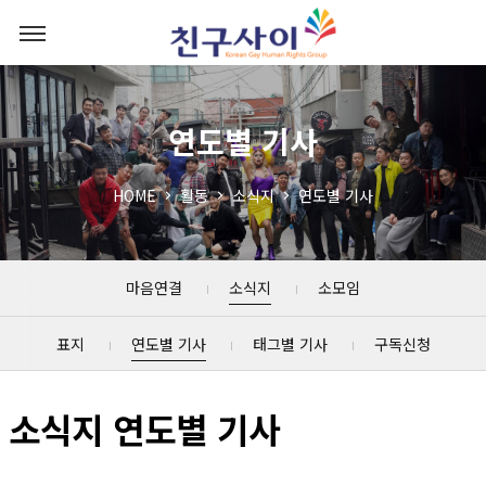
연도별 기사
HOME
활동
소식지
연도별 기사
마음연결
소식지
소모임
표지
연도별 기사
태그별 기사
구독신청
소식지 연도별 기사