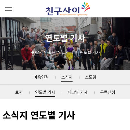
연도별 기사
HOME
활동
소식지
연도별 기사
마음연결
소식지
소모임
표지
연도별 기사
태그별 기사
구독신청
소식지 연도별 기사