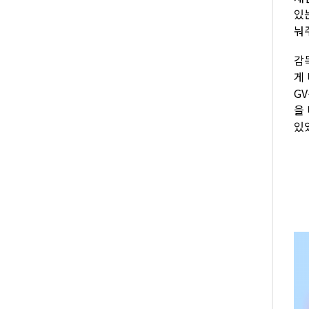
있
눠
감
게
G
을
있