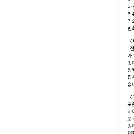
사
커
각
변
〈
“
가
엇
정
잡
습
〈
모
서
보
밍
재