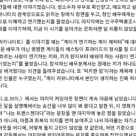
건들에 대한 이야기였습니다. 성소수자 부부로 확인받고, 애도하고 
뮤니티의 관계망으로도 읽히는 장례식 장면을 두고, 정인 배우에게는 
으로 이해하고 연기했는지를 들었습니다. 마지막에는 인구주택총조사
화를 이야기하며, 지금 이 시기를 살아가는 은희라면 덜 외롭지 않았
럭키나이트〉를 이야기할 때는 “게이가 연기하는 게이 캐릭터”에 대
전문 배우가 아닌 평범한 게이들의 캐스팅이 프라이드의 정서를 잘 드
 흐르는 사람이 연기하는 끼와, 끼가 뭔지부터 배워야 하는 사람이 연
이었는지”를 물었습니다. 참석하신 배우분께서는 원래는 끼가 하나도
말 버거웠다는 의견을 들려주셨습니다. 또 ‘럭키한 밤’이라는 제목에 
은 인물은 누구였는지, “게이 커뮤니티에서 본인이 생각하는 진짜 럭
니다.
디.오.브이.〉에서는 마지막 커밍아웃 장면이 계속 마음에 남았습니다
든 일을 설명해버리는 순간을 너무 많이 봐 왔다고 말한 뒤, 이 영화
야 “나는 트랜스젠더다”라는 문장을 맨 마지막에 놓은 점을 짚었습니
가 아니라, 아픔과 회복의 의지를 먼저 보여주고 나서 따라붙는 자기
아웃을 어디에, 어떻게 둘지 고민이 많았을 것 같은데, 어떤 기준으로
현 감독께서는 마지막에 커밍아웃하는 위치를 중요하게 잡았으면서도