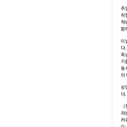
주
작
하
함
이
다
독
기
동
의
상
다
〈
라
커
이