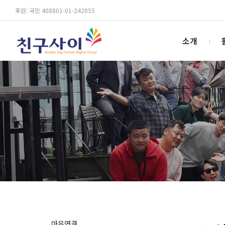
후원: 국민 408801-01-242055
소개
마음연결