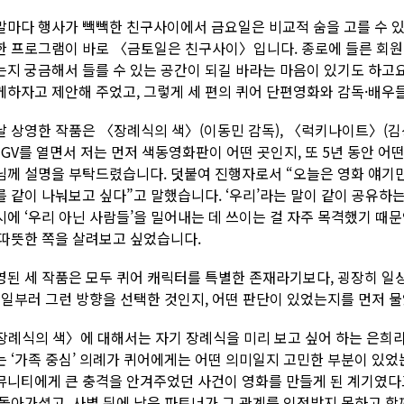
말마다 행사가 빽빽한 친구사이에서 금요일은 비교적 숨을 고를 수 있
한 프로그램이 바로 〈금토일은 친구사이〉입니다. 종로에 들른 회원
는지 궁금해서 들를 수 있는 공간이 되길 바라는 마음이 있기도 하고
께하자고 제안해 주었고, 그렇게 세 편의 퀴어 단편영화와 감독·배우
날 상영한 작품은 〈장례식의 색〉(이동민 감독), 〈럭키나이트〉(김상
. GV를 열면서 저는 먼저 색동영화판이 어떤 곳인지, 또 5년 동안 
님께 설명을 부탁드렸습니다. 덧붙여 진행자로서 “오늘은 영화 얘기만
를 같이 나눠보고 싶다”고 말했습니다. ‘우리’라는 말이 같이 공유하
시에 ‘우리 아닌 사람들’을 밀어내는 데 쓰이는 걸 자주 목격했기 때
 따뜻한 쪽을 살려보고 싶었습니다.
영된 세 작품은 모두 퀴어 캐릭터를 특별한 존재라기보다, 굉장히 일
. 일부러 그런 방향을 선택한 것인지, 어떤 판단이 있었는지를 먼저 
장례식의 색〉에 대해서는 자기 장례식을 미리 보고 싶어 하는 은희
는 ‘가족 중심’ 의례가 퀴어에게는 어떤 의미일지 고민한 부분이 있
뮤니티에게 큰 충격을 안겨주었던 사건이 영화를 만들게 된 계기였다고
 돌아가셨고, 사별 뒤에 남은 파트너가 그 관계를 인정받지 못하고 