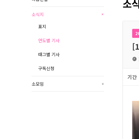
소식
소식지
+
표지
2
연도별 기사
[
태그별 기사
구독신청
기간
소모임
+