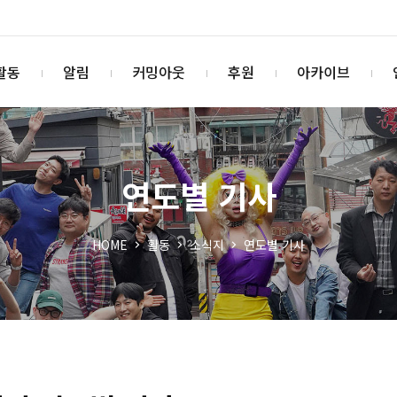
활동
알림
커밍아웃
후원
아카이브
연도별 기사
HOME
활동
소식지
연도별 기사