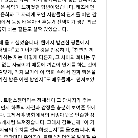
싶은 욕망이 느껴졌던 답변이었습니다. 레즈비언
은희와 그 자리에 모인 사람들의 관계를 어떤 감
에서 동성 배우자·비혼동거 선택지가 생긴 최근
을까 하는 질문도 살짝 얹었습니다.
해 묻고 싶었습니다. 웹에서 발견한 평론에서
러낸다”고 이야기한 것을 인용하며, “천연의 끼
기하는 끼는 어떻게 다른지, 그 사이의 희비는 무
 없는 사람이기 때문에 끼순이 연기를 하는 것이
걸맞게, 각자 보기에 이 영화 속에서 진짜 행운을
키한 밤은 어떤 밤인지”도 배우들에게 던져보았
. 트랜스젠더라는 정체성이 그 당사자가 겪는
가 먼저 하루의 사건과 감정을 충분히 보여준 뒤에
다. 그제서야 영화에서의 커밍아웃은 단순한 정
소개처럼 느껴졌습니다. 그래서 감독님께 “이 커
 지금의 위치를 선택하셨는지”를 물었습니다. 박
, 중간마다 주인공이 트랜스젠더임을 알아챌 수