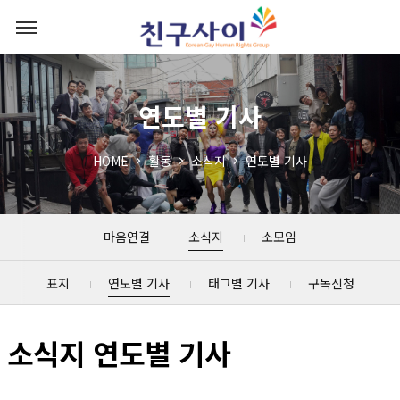
연도별 기사
HOME
활동
소식지
연도별 기사
마음연결
소식지
소모임
표지
연도별 기사
태그별 기사
구독신청
소식지 연도별 기사