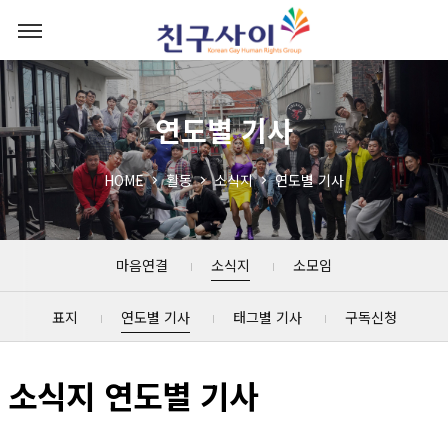
연도별 기사
HOME
활동
소식지
연도별 기사
마음연결
소식지
소모임
표지
연도별 기사
태그별 기사
구독신청
소식지 연도별 기사