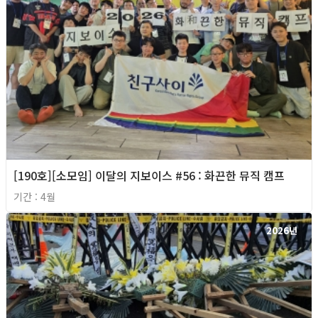
[190호][소모임] 이달의 지보이스 #56 : 화끈한 뮤직 캠프
기간 : 4월
2026년