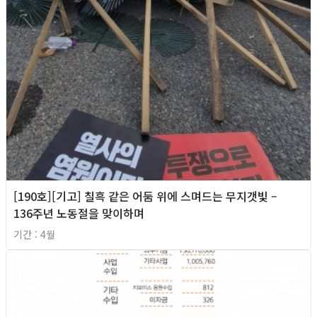
[190호][기고] 칠흑 같은 어둠 위에 스며드는 무지갯빛 –
136주년 노동절을 맞이하며
기간 : 4월
2026년