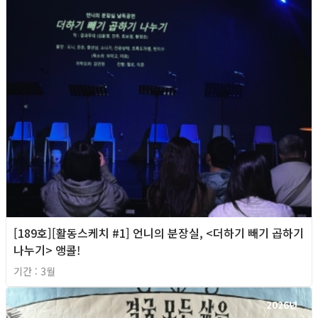
[189호][활동스케치 #1] 언니의 분장실, <더하기 빼기 곱하기
나누기> 앵콜!
기간 : 3월
2026년