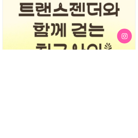
[189호][알림] 트랜스젠더와 함께 걷는 친구사이 (3.31
트랜스젠더 가시화의 날 기념)
기간 : 3월
2026년