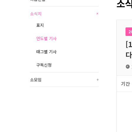
소식
소식지
+
표지
2
연도별 기사
[
태그별 기사
다
구독신청
소모임
+
기간