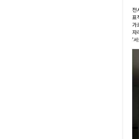
전
표
가
자
‘