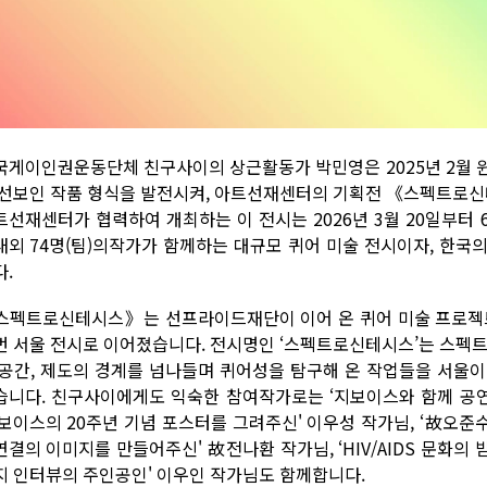
국게이인권운동단체 친구사이의 상근활동가 박민영은 2025년 2월 
 선보인 작품 형식을 발전시켜, 아트선재센터의 기획전 《스펙트로
트선재센터가 협력하여 개최하는 이 전시는 2026년 3월 20일부터
내외 74명(팀)의작가가 함께하는 대규모 퀴어 미술 전시이자, 한국
다.
스펙트로신테시스》는 선프라이드재단이 이어 온 퀴어 미술 프로젝트
번 서울 전시로 이어졌습니다. 전시명인 ‘스펙트로신테시스’는 스펙트
 공간, 제도의 경계를 넘나들며 퀴어성을 탐구해 온 작업들을 서울
습니다. 친구사이에게도 익숙한 참여작가로는 ‘지보이스와 함께 공연
지보이스의 20주년 기념 포스터를 그려주신' 이우성 작가님, ‘故오준수
연결의 이미지를 만들어주신' 故전나환 작가님, ‘HIV/AIDS 문화의 
지 인터뷰의 주인공인' 이우인 작가님도 함께합니다.