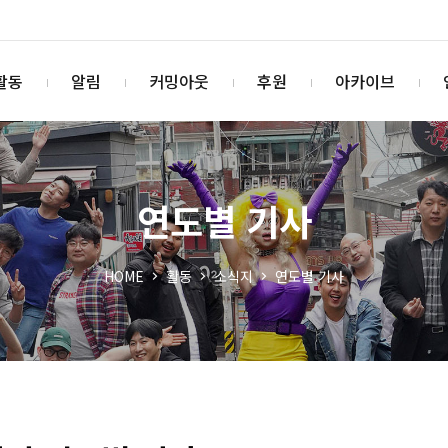
활동
알림
커밍아웃
후원
아카이브
연도별 기사
HOME
활동
소식지
연도별 기사