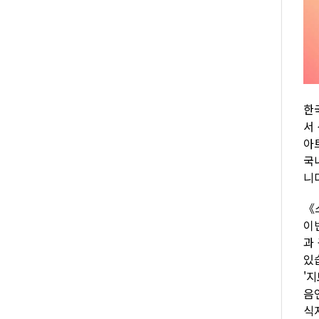
한
서
아
국
니
《
이
과
있
'
음
식