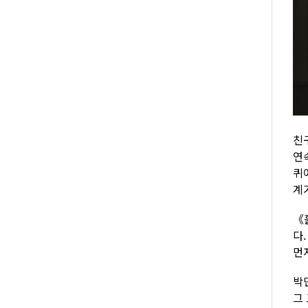
친
연
퀴
계
《
다
먼
박
그