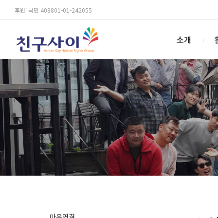
후원: 국민 408801-01-242055
소개
마음연결