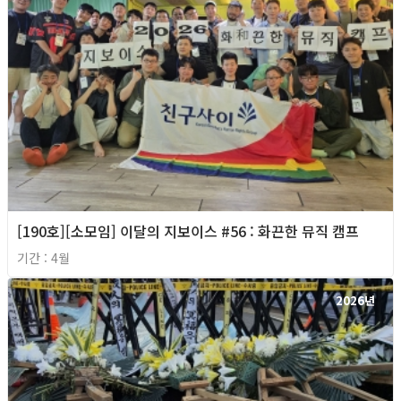
[190호][소모임] 이달의 지보이스 #56 : 화끈한 뮤직 캠프
기간 : 4월
2026년