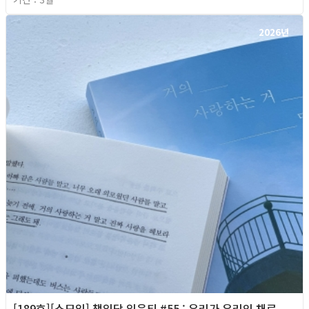
2026년
[189호][소모임] 책읽당 읽은티 #55 : 우리가 우리인 채로