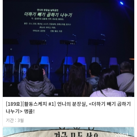
[189호][활동스케치 #1] 언니의 분장실, <더하기 빼기 곱하기
나누기> 앵콜!
기간 : 3월
2026년