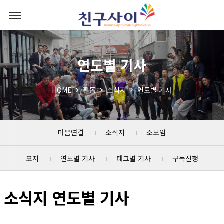
연도별 기사
HOME
활동
소식지
연도별 기사
마음연결
소식지
소모임
표지
연도별 기사
태그별 기사
구독신청
소식지 연도별 기사