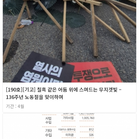
[190호][기고] 칠흑 같은 어둠 위에 스며드는 무지갯빛 –
136주년 노동절을 맞이하며
기간 : 4월
2026년