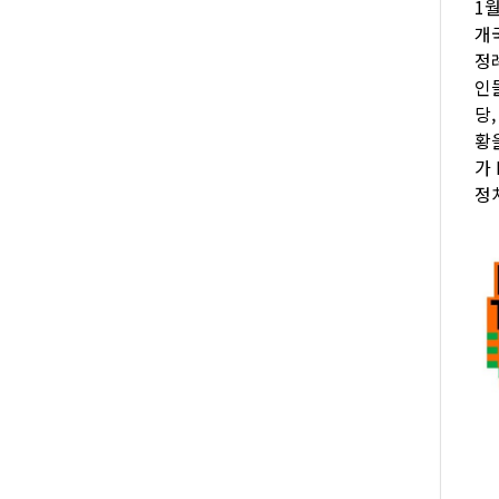
1
개국
정
인
당
황
가 
정