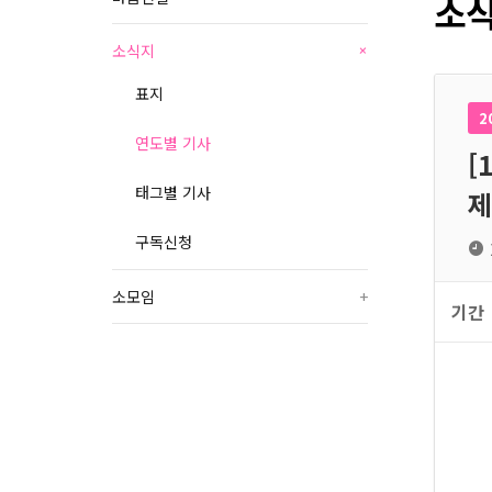
소식
소식지
+
표지
2
연도별 기사
[
태그별 기사
제
구독신청
소모임
+
기간