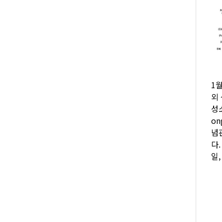
1
외
성
o
념
다
일