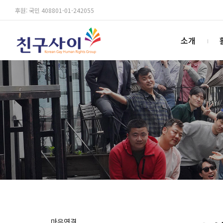
후원: 국민 408801-01-242055
소개
마음연결