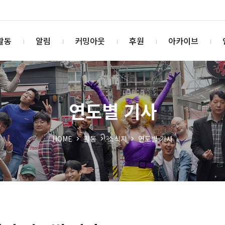
활동
알림
커밍아웃
후원
아카이브
연도별 기사
HOME
활동
소식지
연도별 기사