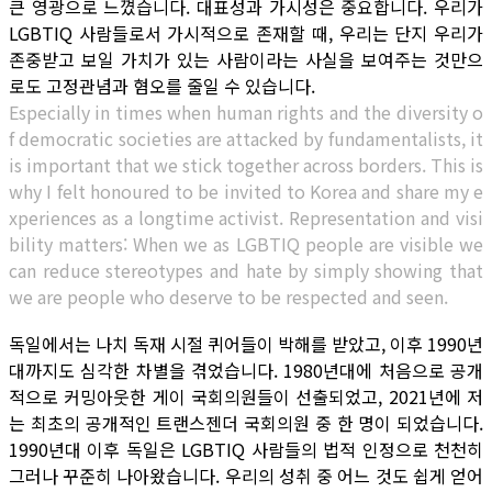
큰 영광으로 느꼈습니다. 대표성과 가시성은 중요합니다. 우리가
LGBTIQ 사람들로서 가시적으로 존재할 때, 우리는 단지 우리가
존중받고 보일 가치가 있는 사람이라는 사실을 보여주는 것만으
로도 고정관념과 혐오를 줄일 수 있습니다.
Especially in times when human rights and the diversity o
f democratic societies are attacked by fundamentalists, it
is important that we stick together across borders. This is
why I felt honoured to be invited to Korea and share my e
xperiences as a longtime activist. Representation and visi
bility matters: When we as LGBTIQ people are visible we
can reduce stereotypes and hate by simply showing that
we are people who deserve to be respected and seen.
독일에서는 나치 독재 시절 퀴어들이 박해를 받았고, 이후 1990년
대까지도 심각한 차별을 겪었습니다. 1980년대에 처음으로 공개
적으로 커밍아웃한 게이 국회의원들이 선출되었고, 2021년에 저
는 최초의 공개적인 트랜스젠더 국회의원 중 한 명이 되었습니다.
1990년대 이후 독일은 LGBTIQ 사람들의 법적 인정으로 천천히
그러나 꾸준히 나아왔습니다. 우리의 성취 중 어느 것도 쉽게 얻어