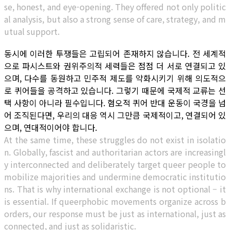
se, honest, and eye-opening. They offered not only politic
al analysis, but also a strong sense of care, strategy, and m
utual support.
동시에 이러한 투쟁들은 고립되어 존재하지 않습니다. 전 세계적
으로 파시스트와 권위주의적 세력들은 점점 더 서로 연결되고 있
으며, 다수를 동원하고 민주적 제도를 약화시키기 위해 의도적으
로 퀴어들을 공격하고 있습니다. 그렇기 때문에 국제적 교류는 선
택 사항이 아니라 필수입니다. 혐오적 퀴어 반대 운동이 국경을 넘
어 조직된다면, 우리의 대응 역시 그만큼 국제적이고, 연결되어 있
으며, 연대적이어야 합니다.
At the same time, these struggles do not exist in isolatio
n. Globally, fascist and authoritarian actors are increasingl
y interconnected and deliberately target queer people to
mobilize majorities and undermine democratic institutio
ns. That is why international exchange is not optional – it
is essential. If queerphobic movements organize across b
orders, our response must be just as international, just as
connected, and just as solidaristic.