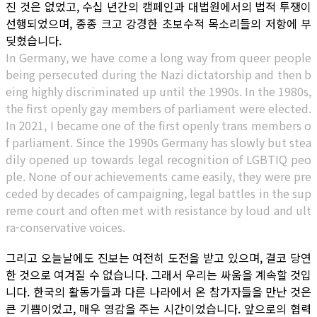
진 것은 없었고, 수십 년간의 캠페인과 대법원에서의 법적 투쟁이
선행되었으며, 종종 크고 강경한 초보수적 목소리들의 저항에 부
딪혔습니다.
In Germany, we have come a long way from queer people
being persecuted during the Nazi dictatorship and then b
eing highly discriminated up until the 1990s. In the 1980s,
the first openly gay members of parliament were elected.
In 2021, I became one of the first openly trans members o
f parliament. Since the 1990s Germany has slowly but stea
dily opened up towards legal recognition of LGBTIQ peo
ple. None of our achievements came easily, they were pre
ceded by decades of campaigning, legal battles in the sup
reme court and often met with resistance by loud and ult
ra-conservative voices.
그리고 오늘날에도 진보는 여전히 도전을 받고 있으며, 결코 당연
한 것으로 여겨질 수 없습니다. 그래서 우리는 싸움을 계속할 것입
니다. 한국의 활동가들과 다른 나라에서 온 참가자들을 만난 것은
큰 기쁨이었고, 매우 영감을 주는 시간이었습니다. 앞으로의 협력