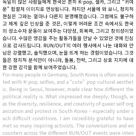
독일의 많은 사람들에게 한국은 흔히 K-pop, 셀카, 그리고 “귀여
운” 팝컬처 이미지로 연상됩니다. 하지만 서울에 와 보니, 정치적
현실은 그와는 얼마나 다른지 분명해졌습니다. 그럼에도 불구하
고 제게 깊은 인상을 준 것은, 이렇게 어려운 조건 속에서도 한국
의 성소수자 운동이 보여주는 다양성, 회복력, 그리고 창의성이었
습니다. 수많은 영감을 주는 활동가들을 만날 수 있었던 것에 진심
으로 감사드립니다. RUN/OUT의 여러 행사에서 나눈 대화와 만
남은 강렬했고, 솔직했으며, 눈을 뜨게 하는 경험이었습니다. 그것
들은 정치적 분석만이 아니라, 돌봄, 전략, 그리고 상호 지지에 대
한 강한 감각을 함께 보여주었습니다.
For many people in Germany, South Korea is often associa
ted with K-pop, selfies, and a “cute” pop-cultural aesthet
ic. Being in Seoul, however, made clear how different the
political reality is.
What impressed me deeply, though, w
as the diversity, resilience, and creativity of queer self-org
anization and protest in South Korea – especially under s
uch difficult conditions. I am incredibly grateful to have
met so many inspiring activists. The conversations and en
counters across the different RUN/OUT events were inten