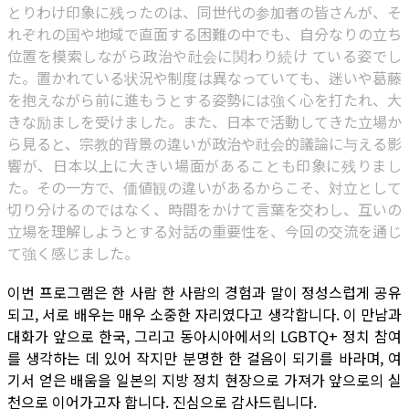
とりわけ印象に残ったのは、同世代の参加者の皆さんが、そ
れぞれの国や地域で直面する困難の中でも、自分なりの立ち
位置を模索しながら政治や社会に関わり続け ている姿でし
た。置かれている状況や制度は異なっていても、迷いや葛藤
を抱えながら前に進もうとする姿勢には強く心を打たれ、大
きな励ましを受けました。また、日本で活動してきた立場か
ら見ると、宗教的背景の違いが政治や社会的議論に与える影
響が、日本以上に大きい場面があることも印象に残りまし
た。その一方で、価値観の違いがあるからこそ、対立として
切り分けるのではなく、時間をかけて言葉を交わし、互いの
立場を理解しようとする対話の重要性を、今回の交流を通じ
て強く感じました。
이번 프로그램은 한 사람 한 사람의 경험과 말이 정성스럽게 공유
되고, 서로 배우는 매우 소중한 자리였다고 생각합니다. 이 만남과
대화가 앞으로 한국, 그리고 동아시아에서의 LGBTQ+ 정치 참여
를 생각하는 데 있어 작지만 분명한 한 걸음이 되기를 바라며, 여
기서 얻은 배움을 일본의 지방 정치 현장으로 가져가 앞으로의 실
천으로 이어가고자 합니다. 진심으로 감사드립니다.