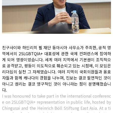
친구사이와 하인리히 뵐 재단 동아시아 사무소가 주최한, 공적 영
역에서의 2SLGBTQIA+ 대표성에 관한 국제 컨퍼런스에 참여하
게 되어 영광이었습니다. 세계 여러 지역에서 기본권이 조직적으
로 공격받고, 평등이 의도적으로 훼손되고 있는 시점에, 이 모임은
리더십의 실천 그 자체였습니다. 여러 지역의 국회의원들과 옹호
자들과 함께 캐나다의 경험을 나누며, 진보는 결코 필연적인 것이
아니고 권리는 결코 영구적인 것이 아니라는 점이 분명해졌습니
다.
I was honoured to take part in the international conferenc
e on 2SLGBTQIA+ representation in public life, hosted by
Chingusai and the Heinrich Böll Stiftung East Asia. At a ti