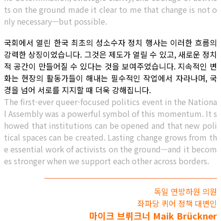
ts on the ground made it clear to me that change is not o
nly necessary—but possible.
국회에서 열린 한국 최초의 성소수자 정치 행사는 이러한 흐름의
강력한 상징이었습니다. 그것은 제도가 열릴 수 있고, 새로운 정치
적 공간이 만들어질 수 있다는 것을 보여주었습니다. 지속적인 변
화는 현장의 활동가들이 해내는 필수적인 작업에서 자라나며, 국
경을 넘어 서로를 지지할 때 더욱 강해집니다.
The first-ever queer-focused politics event in the Nationa
l Assembly was a powerful symbol of this momentum. It s
howed that institutions can be opened and that new poli
tical spaces can be created. Lasting change grows from th
e essential work of activists on the ground—and it becom
es stronger when we support each other across borders.
독일 연방하원 의원
좌파당 퀴어 정책 대변인
마이크 브뤼크너 Maik Brückner