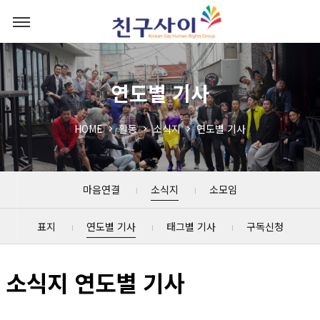
연도별 기사
HOME
활동
소식지
연도별 기사
마음연결
소식지
소모임
표지
연도별 기사
태그별 기사
구독신청
소식지 연도별 기사