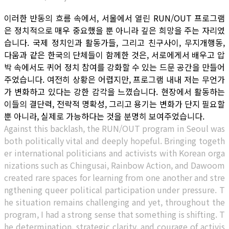
이러한 반동의 흐름 속에서, 서울에서 열린 RUN/OUT 프로그램
은 정치적으로 매우 중요했을 뿐 아니라 깊은 희망을 주는 자리였
습니다. 국제 정치인과 활동가들, 그리고 친구사이, 무지개행동,
다움과 같은 한국의 단체들이 함께한 것은, 서로에게서 배우고 압
박 속에서도 퀴어 정치 참여를 강화할 수 있는 드문 공간을 만들어
주었습니다. 여전히 상황은 어렵지만, 프로그램 내내 저는 무언가
가 변화하고 있다는 강한 감각을 느꼈습니다. 현장에서 활동하는
이들의 결단력, 전략적 명확성, 그리고 용기는 변화가 단지 필요할
뿐 아니라, 실제로 가능하다는 것을 분명히 보여주었습니다.
Against this backlash, the RUN/OUT program in Seoul was
both politically vital and deeply hopeful. Bringing togeth
er international politicians and activists with Korean orga
nizations such as Chingusai, Rainbow Action, and Dawoom
created rare spaces for learning from one another and stre
ngthening queer political participation under pressure. T
he situation remains challenging and yet, throughout the
program, I had a strong sense that something is shifting. T
he determination, strategic clarity, and courage of activis