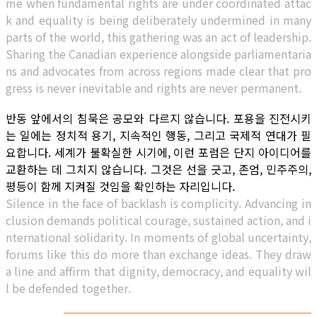
me when fundamental rights are under coordinated attac
k and equality is being deliberately undermined in many
parts of the world, this gathering was an act of leadership.
Sharing the Canadian experience alongside parliamentaria
ns and advocates from across regions made clear that pro
gress is never inevitable and rights are never permanent.
반동 앞에서의 침묵은 공모와 다르지 않습니다. 포용을 진전시키
는 일에는 정치적 용기, 지속적인 행동, 그리고 국제적 연대가 필
요합니다. 세계가 불확실한 시기에, 이런 포럼은 단지 아이디어를
교환하는 데 그치지 않습니다. 그것은 선을 긋고, 존엄, 민주주의,
평등이 함께 지켜질 것임을 확인하는 자리입니다.
Silence in the face of backlash is complicity. Advancing in
clusion demands political courage, sustained action, and i
nternational solidarity. In moments of global uncertainty,
forums like this do more than exchange ideas. They draw
a line and affirm that dignity, democracy, and equality wil
l be defended together.