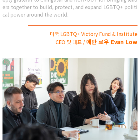
ers together to build, protect, and expand LGBTQ+ politi
cal power around the world.
미국 LGBTQ+ Victory Fund & Institute
에반 로우 Evan Low
CEO 및 대표 /