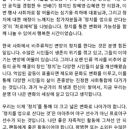
안 공직을 경험한 두 선배(?) 정치인 장혜영·김혜련 전 의원과, 이
번 행사 사회자로 잘 어울리는 심기용·최하예 대표님과, 그리고 정
치에 대한 애정이 느껴지는 참가자분들과 '정치를 업으로 산다는
것'의 '희로애락'을 나눴습니다. 정치를 통한 변화와 가능성을 함
께 나눌 수 있어서 행복한 시간이었습니다.
한국 사회에서 비주류적인 변방의 정치를 한다는 것은 분명 힘든
일입니다. 수많은 시민들이 생존의 위기를 겪고 있고, 그들의 이야
기는 변방에 머물러 있습니다. 그러나 오랜 인류 역사를 비추어 갈
등의 공적 해결의 장인 '정치'는 다양한 시민들의 삶을 개선해왔습
니다. 억압된 갈등이 표출되면 제도와 문화도 변화를 이루고, 이를
통해 다양한 시민들의 삶이 존중받는 진정한 사회통합에 다가가
는 것입니다. 과거 누군가의 희생과 헌신이 쌓여서, 지금 우리는
분명 더 나은 변화의 세상에 살고 있다고 생각합니다.
우리는 이제 ‘정치’를 통해 더 크고 넓은 변화로 나아가야 합니다.
'정치를 업으로 산다는 것'은 아마추어 야구 선수가 아닌 프로야구
선수가 되는 것입니다. 나만 좋은 자족적인 활동에 그쳐선 안 되
고, 팬들에게 좋은 활동이어야 합니다. 평범한 또는 소외된 수많은