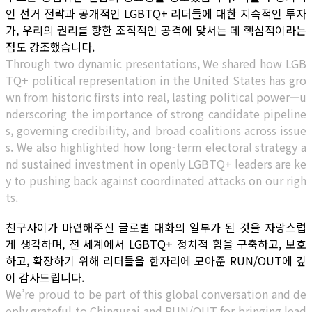
인 선거 전략과 공개적인 LGBTQ+ 리더들에 대한 지속적인 투자
가, 우리의 권리를 향한 조직적인 공격에 맞서는 데 핵심적이라는
점도 강조했습니다.
Through two dynamic presentations, We shared how LGB
TQ+ political representation in the United States has gro
wn from historic firsts into real, lasting political power—u
nderscoring the importance of strong candidate pipeline
s, governing credibility, and broad coalitions across issue
s. We also highlighted how long-term electoral strategy a
nd sustained investment in openly LGBTQ+ leaders are ke
y to pushing back against coordinated attacks on our righ
ts.
친구사이가 마련해주신 글로벌 대화의 일부가 된 것을 자랑스럽
게 생각하며, 전 세계에서 LGBTQ+ 정치적 힘을 구축하고, 보호
하고, 확장하기 위해 리더들을 한자리에 모아준 RUN/OUT에 깊
이 감사드립니다.
We’re proud to be part of this global conversation and de
eply grateful to Chingusai and RUN/OUT for bringing lead