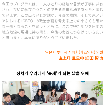
今回のプログラムは、一人ひとりの経験や言葉が丁寧に共有
され、互いに学び合うことのできる貴重な場であったと感じ
ています。この出会いと対話が、今後の韓国、そして東アジ
アにおけるLGBTQ+の政治参画を考える上での小さくも確か
な一歩となることを願うとともに、ここで得た学びを日本の
地方政治の現場に持ち帰り、今後の実践につなげていきたい
と思います。本当にありがとうございました。
일본 이루마시 시의회(기초의회) 의원
호소다 토모야 細田 智也
정치가 우리에게 ‘축제’가 되는 날을 위해