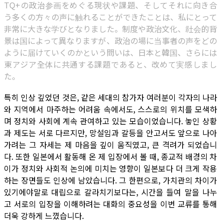
TQ+の政治参画をめぐる現状や課題、そしてそれに向き合
う多くの方々の声に触れることができたことは、私にとって
非常に大きな学びとなりました。制度や政治文化、社会的背
景は国によって異なりますが、政治の場に当事者の声をどの
ように届けていくのかという問いは、日本と韓国、さらには
東アジア全体に共通する課題であると、改めて実感しまし
た。
특히 인상 깊었던 것은, 같은 세대의 참가자 여러분이 각자의 나라
와 지역에서 마주하는 어려움 속에서도, 스스로의 위치를 모색하
며 정치와 사회에 계속 관여하고 있는 모습이었습니다. 놓인 상황
과 제도는 서로 다르지만, 망설임과 갈등을 안고서도 앞으로 나아
가려는 그 자세는 제 마음을 깊이 움직였고, 큰 격려가 되었습니
다. 또한 일본에서 활동해 온 제 입장에서 볼 때, 종교적 배경의 차
이가 정치와 사회적 논의에 미치는 영향이 일본보다 더 크게 작용
하는 장면들도 인상에 남았습니다. 그 한편으로, 가치관의 차이가
있기에야말로 대립으로 갈라치기보다는, 시간을 들여 말을 나누
고 서로의 입장을 이해하려는 대화의 중요성을 이번 교류를 통해
더욱 강하게 느꼈습니다.