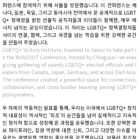
퍼런스에 참여하기 위해 서울을 방문했습니다. 이 컨퍼런스는 캐
나다, 일본, 독일, 그리고 동아시아 전역에서 온 공개적으로 LGBT
Q+ 정체성을 밝힌 선출직 공직자들과 리더들이 함께한, 매우 에
너지 넘치는 모임이었습니다. 이 자리는 LGBTQ+ 정책결정자들
사이의 연결, 협력, 그리고 국경을 넘는 학습을 위한 강력한 공간
을 만들어 주었습니다.
LGBTQ+ Victory Institute, traveled to Seoul to take part i
n the RUN/OUT Conference, hosted by Chingusai—an ener
gizing gathering of openly LGBTQ+ elected officials and l
eaders from Canada, Japan, Germany, and across East Asia.
The conference created a powerful space for connection,
collaboration, and cross-border learning among LGBTQ+
policymakers.
두 차례의 역동적인 발표를 통해, 우리는 미국에서 LGBTQ+ 정치
적 대표성이 역사적인 ‘최초’의 순간들을 넘어 실제적이고 지속적
인 정치적 힘으로 성장해 온 과정을 공유했습니다. 또한 강력한 후
보 파이프라인, 집권 역량에 대한 신뢰, 그리고 다양한 이슈를 아
우르는 광범위한 연합의 중요성을 강조했습니다. 아울러 장기적