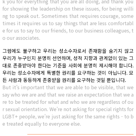
k you for everything that you are all doing, and thank you
for showing the leadership on these issues, for being willi
ng to speak out. Sometimes that requires courage, some
times it requires us to say things that are less comfortabl
e for us to say to our friends, to our business colleagues, t
o our associates.
그럼에도 불구하고 우리는 성소수자로서 존재함을 숨기지 않고
우리가 누구인지 분명히 선언하며, 성적 지향과 관계없이 있는 그
대로 존중받아야 한다는 기준을 사회에 분명히 제시해야 합니다.
우리는 성소수자에게 특별한 권리를 요구하는 것이 아닙니다. 모
든 사람과 동등하게 존중받을 권리를 요구하는 것일 뿐입니다.
But it’s important that we are able to be visible, that we
say who we are and that we raise an expectation that we a
re to be treated for what and who we are regardless of ou
r sexual orientation. We’re not asking for special rights for
LGBT+ people, we’re just asking for the same rights - to b
e treated equally to everyone else.