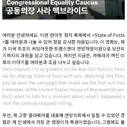
여러분 안녕하세요. 이번 런아웃 정치 축제에서 <State of Firsts
>를 여러분과 나눌 수 있어 정말 감사한 마음입니다. 이 영화는, 제
가 미국 최초의 커밍아웃한 트랜스젠더 연방하원의원으로 당선되
기까지의 과정을 담고 있습니다. 하지만 지금은, 카메라가 꺼진 이
후의 이야기를 여러분과 조금 나누고 싶습니다.
Hello friends! I'm so grateful to the Run Out Politics Festi
val for sharing State of First with you. Watching this film,
you've seen the campaign that made me the first out tran
s member of the United States House of Representatives.
But I want to talk for a moment about what's happened s
ince the cameras stopped rolling.
우선, 제 고향 델라웨어를 대표해 연방의회에서 일할 수 있었던 경
험은 제 인생에서 가장 큰 영광이자 특권이었습니다. 그럼에도 불