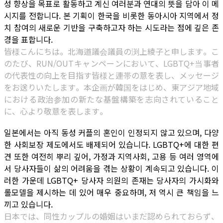
성 향상을 목표로 활동하고 계신 여러분과 연대의 뜻을 담아 이 메
시지를 전합니다. 본 기획이 한국을 비롯한 동아시아 지역에서 정
치 참여의 새로운 기반을 구축하고자 하는 시도라는 점에 깊은 존
경을 표합니다.
皆様こんにちは。北海道議会議員の渕上綾子と申します。こ
のたび、RUN/OUTキャンペーンにおいて、LGBTQ+当事者
の代表性の向上を目指す皆様と連帯の意を表し、メッセージ
をお送りいたします。本企画が韓国をはじめ、東アジア地域
における政治参加の新たな基盤構築を志向されていること
に、心より敬意を表します。
일본에서는 아직 동성 커플의 혼인이 인정되지 않고 있으며, 다양
한 사회보장 제도에서도 배제되어 있습니다. LGBTQ+에 대한 편
견 또한 여전히 뿌리 깊어, 가정과 지역사회, 고용 등 여러 영역에
서 당사자들이 삶의 어려움을 겪는 상황이 계속되고 있습니다. 이
러한 가운데 LGBTQ+ 당사자 의원의 존재는 당사자의 가시화와
롤모델을 제시하는 데 있어 매우 중요하며, 저 역시 큰 책임을 느
끼고 있습니다.
日本では、同性カップルの婚姻はいまだ認められておらず、