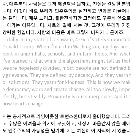
다. 대부분의 사람들은 그저 해결책을 원하고, 친절을 갈망할 뿐입
니다. 이것이 바로 우리가 민주주의를 실천하고 변화를 이끌어내
는 길입니다. 매우 느리고, 불완전하지만 그럼에도 꾸준히 앞으로
나아가는 이유입니다. 서로의 곁에 서는 것, 그것이 우리가 가진
강력한 힘입니다. 사람의 마음은 바로 그렇게 바뀌기 때문이죠.
Totally. In my state of Delaware, 42% of voters supported
Donald Trump. When I'm not in Washington, my days are s
pent in union halls, schools, and in farm fields. And what
I've learned is that while the algorithms might tell us that
we are hopelessly divided, most people are not defined b
y grievance. They are defined by decency. And they yearn f
or solutions. They yearn for kindness. This is how we mak
e democracy work and create change. All too slowly, impe
rfectly, but steadily. Proximity is our superpower. And it's
how hearts change.
저는 공개적으로 커밍아웃한 트랜스젠더로서 출마했습니다. 그리
고 수많은 어려움과 위기에 부딪히고, 세상이 마음같지 않을 때에
도 민주주의의 가능성을 믿기에, 저는 여전히 이 자리에 서 있습니