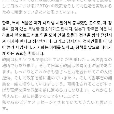
して日本におけるLGBTQ+の政策をそして同性婚を実現する
ために頑張っていきたいと思っています。
한국, 특히 서울은 제가 대학생 시절에서 공부했던 곳으로, 제 청
춘이 담겨 있는 특별한 장소이기도 합니다. 일본과 한국은 이웃 나
라로서 앞으로도 서로 힘을 모아 인권 운동과 정책을 함께 전진시
켜 나가야 한다고 생각합니다. 그리고 당사자인 정치인들을 더 많
이 늘려 나갑시다. 가시화는 이해를 넓히고, 정책을 앞으로 나아가
게 하는 중요한 힘입니다.
韓国は私もソウルで学ばせていただきました 。私の青春の
場所でもあります。そして日本と韓国はお隣同士の国であり
ます。しっかりとこれからも皆さんと力を合わせてこの人権
運動、そして政策を前に進めていきたい。そして当事者の議
員を一緒に増やしていきましょう。可視化されることがやっ
ぱり理解を深め政策を前に進める力になります。これからも
皆さんと一緒に連帯することを申し上げて
私からのビデオメッセージとさせていただきたいと思いま
す。