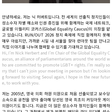
안녕하세요. 저는 닉 허버트입니다. 전 세계의 선출직 정치인들이
성소수자 차별 해소와 인권 증진을 위해 함께하는 국제 네트워크,
글로벌 이퀄리티 코커스(Global Equality Caucus)의 의장을 맡
고 있습니다. RUN/OUT 2026 정치 축제에 직접 함께하지 못해
매우 아쉽지만, 가까운 시일 내 서울을 찾아 런아웃 팀을 만나고
직접 이야기를 나누며 협력할 수 있기를 기대하고 있습니다.
Hi, I’m Nick Herbert and I’m Chair of the Global Equality C
aucus, an alliance of parliamentarians around the world w
ho are committed to promote LGBT+ rights. I’m really so
rry that I can’t join your meeting in person but I’m lookin
g forward to visiting Seoul again, I hope in the near futur
e, to work with you.
저는 2005년, 영국 의회 하원 의원으로 처음 선출되었고 보수당
소속으로 공천을 받아 출마해 당선된 영국 최초의 커밍아웃 게이
의원이기도 합니다. 지금은 더 많은 성소수자 정치인들이 함께하
고 있습니다. 그 과정에서 제가 분명히 깨달은 것이 있다면, 성소