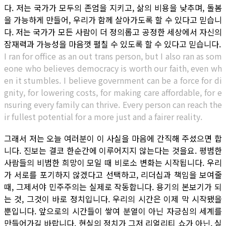
다. 저는 국가가 모두의 존엄을 지키고, 삶의 비용을 낮추며, 돌봄
을 가능하게 만들어, 우리가 함께 살아가도록 할 수 있다고 믿습니
다. 저는 국가가 모든 사람이 더 정의롭고 공정한 세상에서 자신의
잠재력과 가능성을 마음껏 펼칠 수 있도록 할 수 있다고 믿습니다.
I ran for office as an out trans person, but I also ran as som
eone who believes democracy is worth our faith, even wh
en it stumbles. I believe government can be a force for di
gnity, for lowering costs, for making care affordable, for e
nsuring every family can thrive. Every person can reach the
ir fullest potential for a more just and a fairer reality.
그래서 저는 오늘 여러분이 이 사실을 마음에 간직해 주셨으면 합
니다. 진보는 결코 한순간에 이루어지지 않는다는 것을요. 평범한
사람들의 비범한 희망이 모일 때 비로소 변화는 시작됩니다. 우리
가 서로를 포기하지 않겠다고 선택하고, 리더십과 책임을 보여줄
때, 그제서야 민주주의는 실제로 작동합니다. 용기의 본보기가 되
는 것, 그것이 바로 정치입니다. 우리의 시간은 이제 막 시작됐을
뿐입니다. 앞으로의 시간들이 쌓여 분열이 아닌 자긍심의 세계를
만들어가길 바랍니다. 현실의 정치가 그저 리얼리티 쇼가 아닌, 실