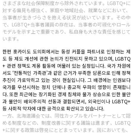
さまざまな社会保障制度から除外されています。LGBTQ+に
対する偏見も根強く、家庭や地域社会、就業などにおいて、
当事者が生きづらさを抱える状況が続いています。その中
で、LGBTQ+当事者議員の存在は、当事者の可視化やロール
モデルを示す上で重要であり、私自身も大きな責任を感じて
います。
한편 홋카이도 도의회에서는 동성 커플을 파트너로 인정하는 제
도 등 제도 개선에 관한 논의가 진전되지 못하고 있으며, LGBTQ
+ 관련 정책도 계몽 활동에 머물러 있는 실정입니다. 국가 차원에
서도 ‘전통적인 가족관’과 같은 근거가 부족한 담론으로 인해 정책
추진이 가로막히고 있는 것이 현실입니다. 그 배경에는 인권보다
국가를 우선시하는 정치 단체나 종교적 우파의 영향이 존재합니
다. 또한 최근에는 장기화된 경제 침체와 물가 상승으로 인한 불만
과 불안이 배외주의적 선동과 결합되면서, 외국인이나 LGBTQ+
등 사회적 약자에 대한 공격으로 확산되고 있습니다.
一方、北海道議会では、同性カップルをパートナーとして認
める制度などの、制度改善に関する議論は進まず、LGBTQ
+に関する政策は啓発にとどまっています。国においても、