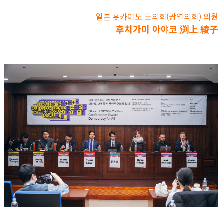
일본 홋카이도 도의회(광역의회) 의원
후치가미 아야코 渕上 綾子