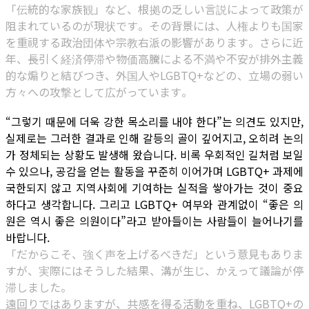
「伝統的な家族観」など、根拠の乏しい言説によって政策が
阻まれているのが現状です。その背景には、人権よりも国家
を重視する政治団体や宗教右派の影響があります。さらに近
年、長引く経済停滞や物価高騰による不満や不安が排外主義
的な煽りと結びつき、外国人やLGBTQ+などの、立場の弱い
方々への攻撃として広がっています。
“그렇기 때문에 더욱 강한 목소리를 내야 한다”는 의견도 있지만,
실제로는 그러한 결과로 인해 갈등의 골이 깊어지고, 오히려 논의
가 정체되는 상황도 발생해 왔습니다. 비록 우회적인 길처럼 보일
수 있으나, 공감을 얻는 활동을 꾸준히 이어가며 LGBTQ+ 과제에
국한되지 않고 지역사회에 기여하는 실적을 쌓아가는 것이 중요
하다고 생각합니다. 그리고 LGBTQ+ 여부와 관계없이 “좋은 의
원은 역시 좋은 의원이다”라고 받아들이는 사람들이 늘어나기를
바랍니다.
「だからこそ、強く声を上げるべきだ」という意見もありま
すが、実際にはそうした結果、溝が生じ、かえって議論が停
滞しました。
遠回りではありますが、共感を得る活動を重ね、LGBTQ+の