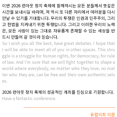
이번 2026 런아웃 정치 축제에 함께하시는 모든 분들께서 뜻깊은
시간을 보내시길 바라며, 저 역시 또 다른 자리에서 여러분을 다시
만날 수 있기를 기대합니다. 우리의 투쟁은 인권과 민주주의, 그리
고 헌법을 지켜내기 위한 투쟁입니다. 그리고 이러한 우리의 노력
은, 모든 사람이 있는 그대로 자유롭게 존재할 수 있는 세상을 반
드시 만들어 갈 것이라 믿습니다.
So I wish you all the best, have great debates. I hope that
I will be able to meet all of you in other spaces. This stru
ggle is a struggle for human rights, for democracy, for rule
of law. And I'm sure that we will fight together to shape a
world where everybody, no matter who they love, no mat
ter who they are, can be free and their own authentic selv
es.
2026 런아웃 정치 축제의 성공적인 개최를 진심으로 기원합니다.
Have a fantastic conference.
유럽의회 의원