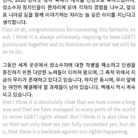
성소수자 정치인들이 한자리에 모여 각자의 경험을 나누고, 앞으
로 나아갈 길을 함께 이야기하는 자리는 늘 깊은 의미를 지닌다고
생각합니다.
First of all, congratulations for convening this fantastic ev
ent. I think it is always ultimately inspiring to have LGBTI
politicians together and to brainstorm on what we still ha
ve to do.
그동안 세계 곳곳에서 성소수자에 대한 차별을 해소하고 인권을
증진하기 위한 다양한 노력들이 이어져 왔으며, 그 축적 위에서 지
금의 우리가 존재하고 있다고 믿습니다. 하지만 동시에, 우리 앞에
는 여전히 해결해야 할 과제들이 남아 있습니다. 백래시 역시 계속
되고 있습니다.
And I think it is absolutely clear that we have come a long
way and that we have managed in many parts of the world
to move LGBTI rights ahead. But I think it is also clear to
us that not only have we not fully succeeded yet, but als
o, that there is a backlash against our rights happening.