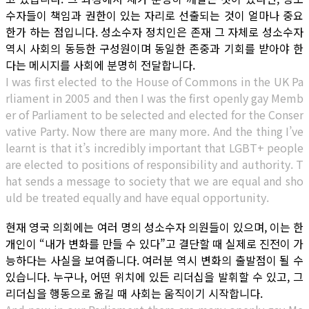
수자들이 책임과 권한이 있는 자리로 선출되는 것이 얼마나 중요
한가 하는 점입니다. 성소수자 정치인은 존재 그 자체로 성소수자
역시 사회의 동등한 구성원이며 동일한 존중과 기회를 받아야 한
다는 메시지를 사회에 분명히 전달합니다.
I was first elected to the House of Commons in the UK Pa
rliament in 2005 and then I was the first openly gay Memb
er of Parliament to be selected and elected for the Conser
vative Party. Now there are many more. And the thing I’ve
learnt is that it’s incredibly important that LGBT+ people
are elected to positions of responsibility and authority. T
hat sends a message to society that we are equal and sho
uld be treated equally and have equal opportunity.
현재 영국 의회에는 여러 명의 성소수자 의원들이 있으며, 이는 한
개인이 “내가 변화를 만들 수 있다”고 결단할 때 실제로 진전이 가
능하다는 사실을 보여줍니다. 여러분 역시 변화의 출발점이 될 수
있습니다. 누구나, 어떤 위치에 있든 리더십을 발휘할 수 있고, 그
리더십을 행동으로 옮길 때 사회는 움직이기 시작합니다.