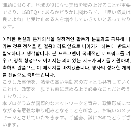
課題に限らず、地域の役に立つ実績を積み上げることが重要
であり、LGBTQ+であるかどうかに関わらず、「良い議員は
良いよね」と受け止める人を増やしていきたいと思っており
ます。
이러한 현실과 문제의식을 열정적인 활동가 분들과도 공유해 나
가는 것은 정책을 한 걸음이라도 앞으로 나아가게 하는 데 반드시
필요하다고 생각합니다. 본 프로그램이 국제적인 네트워크를 키
우고, 정책 형성으로 이어지는 의미 있는 시도가 되기를 기원하며,
축하의 말씀으로 이 메시지를 마치겠습니다. 행사의 성대한 개최
를 진심으로 축하드립니다.
こうした事情を、熱量の高い活動家の方々とも共有していく
ことは、政策を一歩でも前に進める上で必要なことだと考え
ております。
本プログラムが国際的なネットワークを育み、政策形成につ
ながる有意義な取り組みとなることを祈念し、お祝いのメッ
セージとさせていただきます。ご盛会、誠におめでとうござ
います。