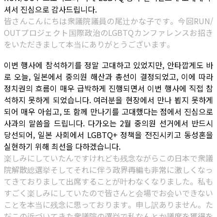
셔서 진심으로 감사드립니다.
皆さんこんにちは衆議院議員の尾辻かな子です。今回RUN/
OUTプロジェクト国際政治のLGBTQカンファレンスお招き
をいただきまして本当にありがとうございます。
이번 행사에 참석하기를 정말 고대하고 있었지만, 안타깝게도 바
로 오늘, 일본에서 중의원 해산과 총선이 결정되었고, 이에 따라
정치권의 흐름이 매우 급박하게 진행되면서 이번 행사에 직접 참
석하지 못하게 되었습니다. 여러분을 현장에서 만나 뵙지 못하게
되어 매우 아쉽고, 또 함께 만나기를 고대했다는 점에서 진심으로
사과의 말씀을 드립니다. 다가오는 2월 중의원 선거에서 반드시
당선되어, 일본 사회에서 LGBTQ+ 정책을 전진시키고 동성혼을
실현하기 위해 최선을 다하겠습니다.
楽しみにしていたんですけれども残念ながらこの日本で衆議
院解散総選挙そしてそれに伴う政界再編も非常に激しくなっ
てきておりまして出席することが叶わなくなりました。私も
すごく楽しみにしていたので皆さんと会場でお会いできない
ことを本当に残念に思っております。申し訳ありません。た
だこの近づいてきた衆議院の選挙で私なんとか議席を獲得を