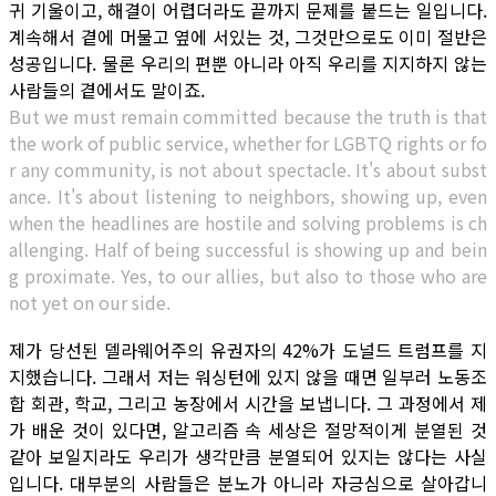
귀 기울이고, 해결이 어렵더라도 끝까지 문제를 붙드는 일입니다.
계속해서 곁에 머물고 옆에 서있는 것, 그것만으로도 이미 절반은
성공입니다. 물론 우리의 편뿐 아니라 아직 우리를 지지하지 않는
사람들의 곁에서도 말이죠.
But we must remain committed because the truth is that
the work of public service, whether for LGBTQ rights or fo
r any community, is not about spectacle. It's about subst
ance. It's about listening to neighbors, showing up, even
when the headlines are hostile and solving problems is ch
allenging. Half of being successful is showing up and bein
g proximate. Yes, to our allies, but also to those who are
not yet on our side.
제가 당선된 델라웨어주의 유권자의 42%가 도널드 트럼프를 지
지했습니다. 그래서 저는 워싱턴에 있지 않을 때면 일부러 노동조
합 회관, 학교, 그리고 농장에서 시간을 보냅니다. 그 과정에서 제
가 배운 것이 있다면, 알고리즘 속 세상은 절망적이게 분열된 것
같아 보일지라도 우리가 생각만큼 분열되어 있지는 않다는 사실
입니다. 대부분의 사람들은 분노가 아니라 자긍심으로 살아갑니