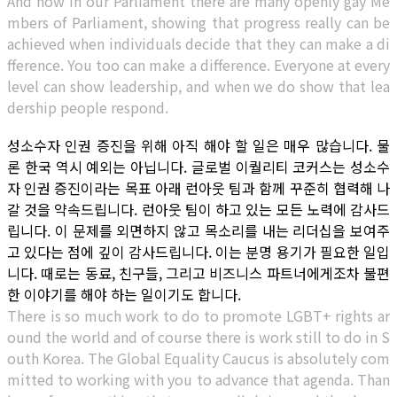
And now in our Parliament there are many openly gay Me
mbers of Parliament, showing that progress really can be
achieved when individuals decide that they can make a di
fference. You too can make a difference. Everyone at every
level can show leadership, and when we do show that lea
dership people respond.
성소수자 인권 증진을 위해 아직 해야 할 일은 매우 많습니다. 물
론 한국 역시 예외는 아닙니다. 글로벌 이퀄리티 코커스는 성소수
자 인권 증진이라는 목표 아래 런아웃 팀과 함께 꾸준히 협력해 나
갈 것을 약속드립니다. 런아웃 팀이 하고 있는 모든 노력에 감사드
립니다. 이 문제를 외면하지 않고 목소리를 내는 리더십을 보여주
고 있다는 점에 깊이 감사드립니다. 이는 분명 용기가 필요한 일입
니다. 때로는 동료, 친구들, 그리고 비즈니스 파트너에게조차 불편
한 이야기를 해야 하는 일이기도 합니다.
There is so much work to do to promote LGBT+ rights ar
ound the world and of course there is work still to do in S
outh Korea. The Global Equality Caucus is absolutely com
mitted to working with you to advance that agenda. Than