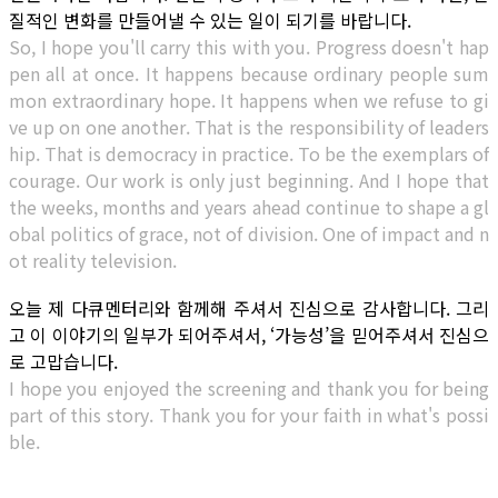
질적인 변화를 만들어낼 수 있는 일이 되기를 바랍니다.
So, I hope you'll carry this with you. Progress doesn't hap
pen all at once. It happens because ordinary people sum
mon extraordinary hope. It happens when we refuse to gi
ve up on one another. That is the responsibility of leaders
hip. That is democracy in practice. To be the exemplars of
courage. Our work is only just beginning. And I hope that
the weeks, months and years ahead continue to shape a gl
obal politics of grace, not of division. One of impact and n
ot reality television.
오늘 제 다큐멘터리와 함께해 주셔서 진심으로 감사합니다. 그리
고 이 이야기의 일부가 되어주셔서, ‘가능성’을 믿어주셔서 진심으
로 고맙습니다.
I hope you enjoyed the screening and thank you for being
part of this story. Thank you for your faith in what's possi
ble.