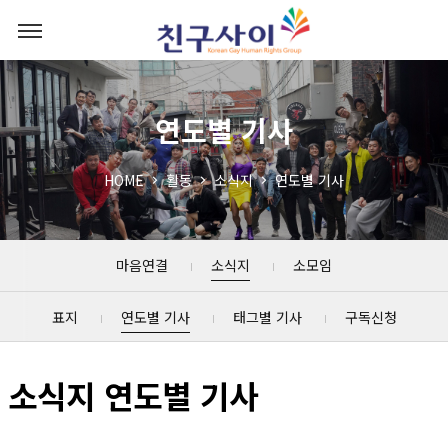
연도별 기사
HOME
활동
소식지
연도별 기사
마음연결
소식지
소모임
표지
연도별 기사
태그별 기사
구독신청
소식지 연도별 기사