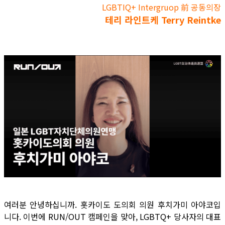
LGBTIQ+ Intergruop 前 공동의장
테리 라인트케 Terry Reintke
여러분 안녕하십니까. 홋카이도 도의회 의원 후치가미 아야코입
니다. 이번에 RUN/OUT 캠페인을 맞아, LGBTQ+ 당사자의 대표