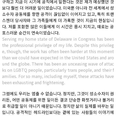
구하고 지금 이 시기에 공직에서 일한다는 것은 제가 예상했던 것
보다 훨씬 더 어려운 일이었습니다. 미국뿐 아니라 전 세계에서 성
소수자 공동체를 향한 공격이 끊임없이 이어지고 있고, 특히 트랜
스젠더 당사자와 그 가족들에게 더 가혹한 것이 지금의 현실입니
다. 저를 포함한 많은 이들에게 이 시간은 몹시 지치고, 때로는 공
포스러운 순간의 연속이었습니다.
Serving my home state of Delaware in Congress has been
the professional privilege of my life. Despite this privileg
e, though, the work has often been harder at this moment
than we could have expected in the United States and aro
und the globe. There has been an unceasing wave of attac
ks on LGBTQ people, particularly trans people, and their f
amilies. For so many, including myself, these attacks have
been exhausting and frightening.
그럼에도 우리는 멈출 수 없습니다. 정치란, 그것이 성소수자의 권
리든, 어떤 공동체를 위한 일이든 결코 단순한 화젯거리나 볼거리
로 취급할 일이 아니기 때문입니다. 정치란 삶의 실제를 바꾸는 일
입니다. 공격적인 헤드라인보다는 곁에 있는 사람들의 이야기에