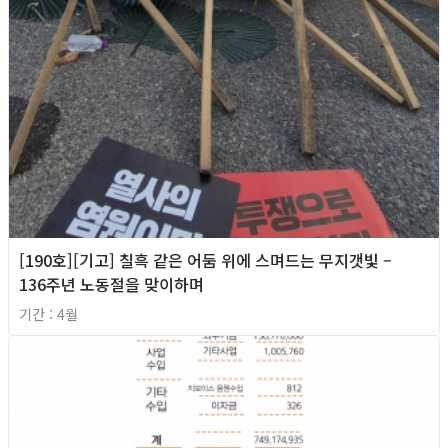
[190호][기고] 칠흑 같은 어둠 위에 스며드는 무지갯빛 –
136주년 노동절을 맞이하며
기간 : 4월
2026년