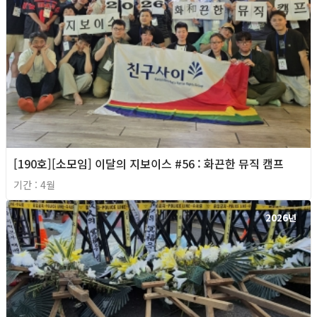
[190호][소모임] 이달의 지보이스 #56 : 화끈한 뮤직 캠프
기간 : 4월
2026년