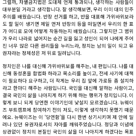
그럴까, 차별금지법은 도대체 언제 통과되나, 생각하는 사람들이
대부분일 거라고 생각합니다. 잘 생각해보면, 우리 이미 대의 민주
주의를 배웠습니다. 반장 선거를 하고, 반을 대표해 가위바위보라
도 할 일이 생기면 제일 먼저 반장의 등을 떠밀면서 우리의 한 표
가 어디로 모여 어떻게 작동하는지 배웠습니다. 그렇지만 그 범위
가 우리 나라로 넓어지는 순간 길을 잃고 성인이 되어 나에게 주어
진 너무 많은 다른 권리들을 누리느라, 정치는 남의 일이 되고 유
권자라는 정체성은 저 뒤로 밀려납니다.
정치인은 나를 대신해 가위바위보를 해주는, 내 편입니다. 나를 대
신해 동성혼을 합법화 하라고 목소리를 높이고, 전세 사기에 대책
이 필요하다 요구하고, 더 작게는 우리 집 앞에 가로등 좀 설치하
라고 한마디 해주는 사람입니다. 국민을 대신해 말하는 사람이고,
결국 국민의 삶을 나아지게 하기 위해 하는 행위가 정치입니다. 이
렇게 보니 되게 당연한 이야기인데 낯설지 모르겠습니다. 뉴웨이
즈 부트캠프에 참여하기 전의 저도, 이렇게 생각하지 못했기 때문
에요. 뉴웨이즈는 이 ‘당연함’을 다시 한번 상기시키며 제 안에 밀
려나 있던 유권자로서의 자아를 깨워주었습니다. 정당과 이념에
상관없이 정치의 본질인 국민의 삶을 더 나아지게 하겠다는 목표