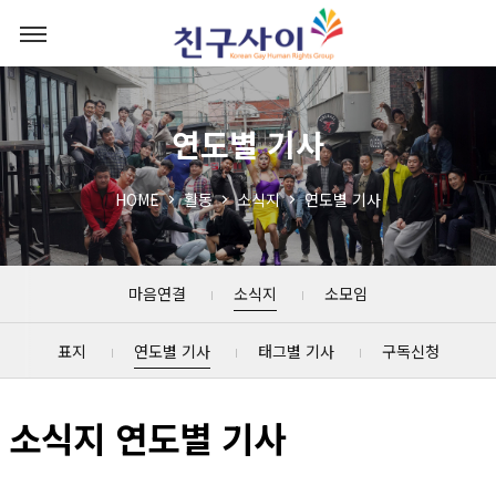
연도별 기사
HOME
활동
소식지
연도별 기사
마음연결
소식지
소모임
표지
연도별 기사
태그별 기사
구독신청
소식지 연도별 기사