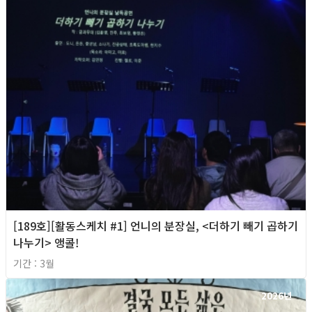
[189호][활동스케치 #1] 언니의 분장실, <더하기 빼기 곱하기
나누기> 앵콜!
기간 : 3월
2026년