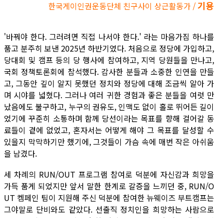
기용
한국게이인권운동단체 친구사이 상근활동가 /
'바꿔야 한다. 그러려면 직접 나서야 한다.' 라는 마음가짐 하나를
품고 분주히 보낸 2025년 하반기였다. 처음으로 정당에 가입하고,
당대회 및 캠프 등의 당 행사에 참여하고, 지역 당원들을 만나고,
국회 정책토론회에 참석했다. 감사한 분들과 소중한 인연을 만들
고, 그동안 깊이 알지 못했던 정치와 정당에 대해 조금씩 알아 가
며 시야를 넓혔다. 그러나 여러 귀한 경험과 좋은 분들을 여럿 만
났음에도 불구하고, 누구의 권유도, 인맥도 없이 홀로 뛰어든 길이
었기에 꾸준히 소통하며 함께 당선이라는 목표를 향해 걸어갈 동
료들이 곁에 없었고, 혼자서는 어떻게 해야 그 목표를 달성할 수
있을지 막막하기만 했기에, 그것들이 가슴 속에 매번 작은 아쉬움
을 남겼다.
세 차례의 RUN/OUT 프로그램 참여로 덕분에 자신감과 희망을
가득 품게 되었지만 앞서 말한 한계로 갈증을 느끼던 중, RUN/O
UT 켐페인 팀이 지원해 주신 덕분에 참여한 뉴웨이즈 부트캠프는
그야말로 단비와도 같았다. 선출직 정치인을 희망하는 사람으로