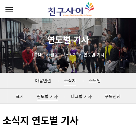
연도별 기사
HOME
활동
소식지
연도별 기사
마음연결
소식지
소모임
표지
연도별 기사
태그별 기사
구독신청
소식지 연도별 기사