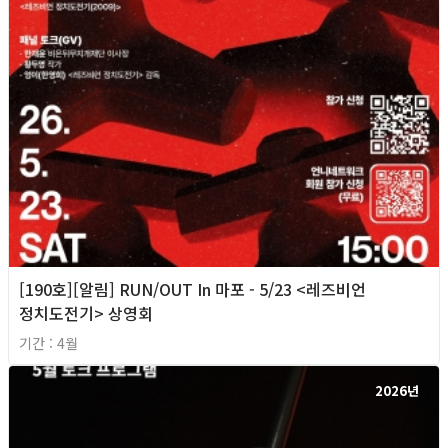
[190호][알림] RUN/OUT In 마포 - 5/23 <레즈비언
정치도전기> 상영회
기간 : 4월
2026년