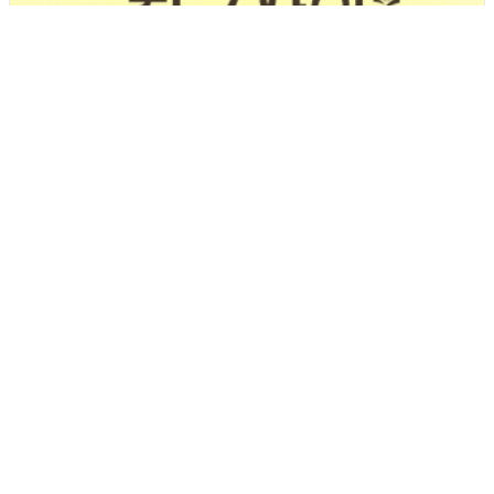
[189호][알림] 트랜스젠더와 함께 걷는 친구사이 (3.31
트랜스젠더 가시화의 날 기념)
기간 : 3월
2026년