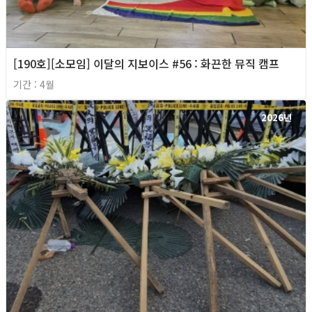
[190호][소모임] 이달의 지보이스 #56 : 화끈한 뮤직 캠프
기간 : 4월
2026년