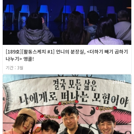
[189호][활동스케치 #1] 언니의 분장실, <더하기 빼기 곱하기
나누기> 앵콜!
기간 : 3월
2026년