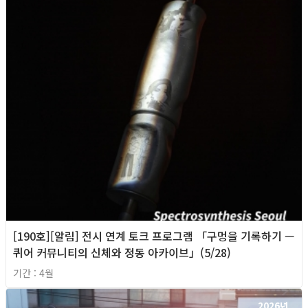
[190호][알림] 전시 연계 토크 프로그램 「구멍을 기록하기 —
퀴어 커뮤니티의 신체와 정동 아카이브」(5/28)
기간 : 4월
2026년