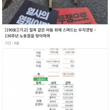
[190호][기고] 칠흑 같은 어둠 위에 스며드는 무지갯빛 –
136주년 노동절을 맞이하며
기간 : 4월
2026년