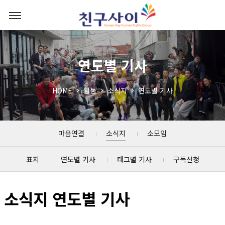
연도별 기사
HOME
활동
소식지
연도별 기사
마음연결
소식지
소모임
표지
연도별 기사
태그별 기사
구독신청
소식지 연도별 기사