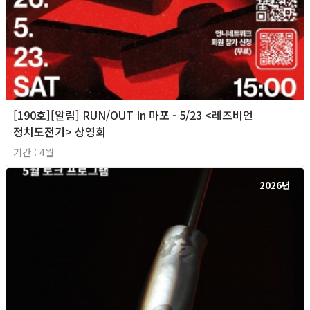
[190호][알림] RUN/OUT In 마포 - 5/23 <레즈비언
정치도전기> 상영회
기간 : 4월
2026년