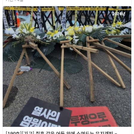
2026년
[190호][기고] 칠흑 같은 어둠 위에 스며드는 무지갯빛 –