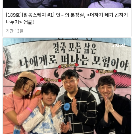
[189호][활동스케치 #1] 언니의 분장실, <더하기 빼기 곱하기
나누기> 앵콜!
기간 : 3월
2026년