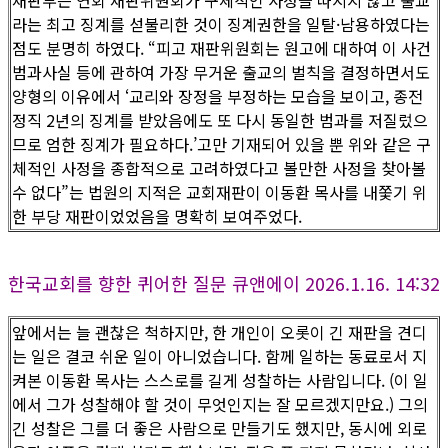
재판부는 연회 재판위원회가 구체적인 사정을 따지지 않고 출교
라는 최고 징계를 섣불리한 것이 징계권한을 일탈·남용하였다는
점도 분명히 하였다. “피고 재판위원회는 원고에 대하여 이 사건
범과사실 등에 관하여 가장 무거운 출교의 벌칙을 결정하면서도
양형의 이유에서 ‘교리와 장정을 부정하는 모습을 보이고, 종전
정직 2년의 징계를 받았음에도 또 다시 동일한 범과를 저질렀으
므로 엄한 징계가 필요하다.’고만 기재되어 있을 뿐 위와 같은 구
체적인 사정을 종합적으로 고려하였다고 볼만한 사정을 찾아볼
수 없다”는 법원의 지적은 교회재판이 이동환 목사를 내쫓기 위
한 부당 재판이었었음을 명확히 보여주었다.
한국교회를 향한 퀴어한 질문 큐앤에이 2026.1.16. 14:32
앞에서는 늘 괜찮은 척하지만, 한 개인이 오롯이 긴 재판을 견디
는 일은 결코 쉬운 일이 아니었습니다. 함께 일하는 동료로서 지
켜본 이동환 목사는 스스로를 길게 성찰하는 사람입니다. (이 일
에서 그가 성찰해야 할 것이 무엇인지는 잘 모르겠지만요.) 그의
긴 성찰은 그를 더 좋은 사람으로 만들기도 했지만, 동시에 외로