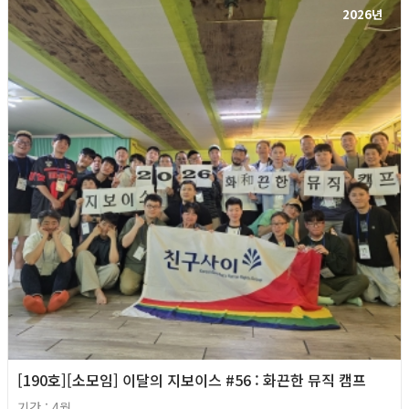
2026년
[190호][소모임] 이달의 지보이스 #56 : 화끈한 뮤직 캠프
기간 : 4월