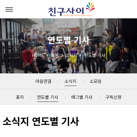
연도별 기사
HOME
활동
소식지
연도별 기사
마음연결
소식지
소모임
표지
연도별 기사
태그별 기사
구독신청
소식지 연도별 기사