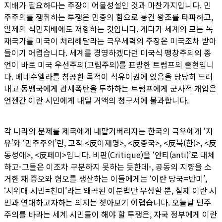
지배가 필요하다는 주장이 어불성설인 것과 마찬가지입니다. 민
주주의를 쟁취하는 투쟁은 민중의 힘으로 봉건 왕조를 타파하고,
일제의 식민지배에도 저항하는 것입니다. 게다가 세계의 모든 독
재국가를 미국이 처리해달라는 극우세력의 주장은 미국조차 받아
들이기 어렵습니다. 세계를 경영하겠다던 미국식 팽창주의의 종
언이 바로 미국 우선주의(고립주의)를 표방한 트럼프의 출현입니
다. 베네수엘라를 침공한 목적이 석유이권에 있음을 당당히 드러
내고 동맹국에게 관세폭탄을 투하하는 트럼프에게 군사적 개입은
언젠간 이란 시민에게 내밀 거액의 청구서에 불과합니다.
각 나라의 문제를 제국에게 내맡겨버리자는 한국의 극우에게 ‘자
유’와 ‘민주주의’란, 고작 <反이재명>, <反중국>, <反북(한)>, <反
동성애>, <反페미>입니다. 비판(Critique)을 ‘안티(anti)’로 대체
하고-그들은 이조차 구분하지 못하는 듯한데-, 공동의 지향을 소
거한 채 증오와 혐오를 생산하는 이들에게는 ‘이란 당국=반미’,
‘시위대 시민=친미’라는 왜곡된 이분법만 무성할 뿐, 실제 이란 시
민과 연대하고자하는 의지는 찾아보기 어렵습니다. 오늘날 민주
주의를 바라는 세계 시민들이 해야 할 투쟁은, 자국 정부에게 이란