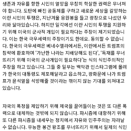
생존과 자유를 향한 시민의 열망을 무참히 학살한 권력은 무너져
야 합니다. 도탄에 빠진 공동체를 구하고 새로운 세상을 갈망하는
이란 시민의 투쟁은, 지난겨울 응원봉을 들고 광장으로 나섰던 우
리와 닮아있습니다. 하지만 일각에선 이란 시민의 투쟁을 지원하
기 위해 미국의 군사적 개입이 필요하다는 주장이 제기되었습니
다. 이는 한국 극우세력의 주장이기도 한데요. 동의할 수 없습니
다. 한국의 극우세력은 베네수엘라에서든, 이란에서든 트럼프의
침략에 환호하며 ‘가난한 나라는 지배당해도 된다’, ‘독재를 무너
뜨리기 위해 미국의 군사개입이 필요하다’는 식의 식민주의적인
주장을 하고 있습니다. 그들 중 일부는 백악관 인스타그램에 몰려
가 한국의 대통령도 체포해달라고 읍소하고, 광화문에 나가 트럼
프가 윤석열을 석방해줄 것이라는 꺾이지 않는 기대를 외쳐대고
있습니다.
자국의 폭정을 제압하기 위해 제국을 끌어들이는 것은 또 다른 폭
력으로 대체하는 것밖에 되지 않습니다. 파시즘에 대항하기 위해
또 다른 파시즘을 내세우는 정치에서 자유와 민주주의는 자라날
수 없습니다. 무능한 봉건 왕조를 무너뜨리기 위해서 일제의 식민