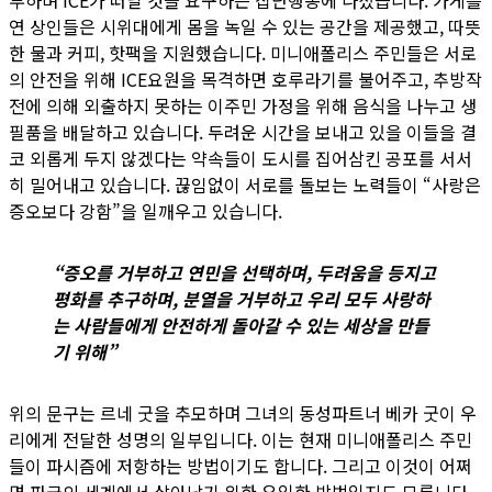
부하며 ICE가 떠날 것을 요구하는 집단행동에 나섰습니다. 가게를
연 상인들은 시위대에게 몸을 녹일 수 있는 공간을 제공했고, 따뜻
한 물과 커피, 핫팩을 지원했습니다. 미니애폴리스 주민들은 서로
의 안전을 위해 ICE요원을 목격하면 호루라기를 불어주고, 추방작
전에 의해 외출하지 못하는 이주민 가정을 위해 음식을 나누고 생
필품을 배달하고 있습니다. 두려운 시간을 보내고 있을 이들을 결
코 외롭게 두지 않겠다는 약속들이 도시를 집어삼킨 공포를 서서
히 밀어내고 있습니다. 끊임없이 서로를 돌보는 노력들이 “사랑은
증오보다 강함”을 일깨우고 있습니다.
“증오를 거부하고 연민을 선택하며, 두려움을 등지고
평화를 추구하며, 분열을 거부하고 우리 모두 사랑하
는 사람들에게 안전하게 돌아갈 수 있는 세상을 만들
기 위해”
위의 문구는 르네 굿을 추모하며 그녀의 동성파트너 베카 굿이 우
리에게 전달한 성명의 일부입니다. 이는 현재 미니애폴리스 주민
들이 파시즘에 저항하는 방법이기도 합니다. 그리고 이것이 어쩌