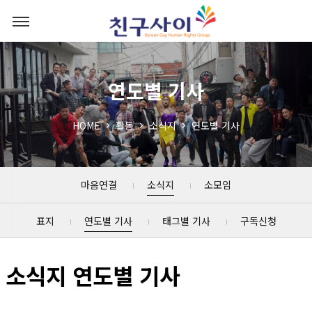
연도별 기사
HOME
활동
소식지
연도별 기사
마음연결
소식지
소모임
표지
연도별 기사
태그별 기사
구독신청
소식지 연도별 기사