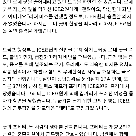
있던 르네 굿을 끌어내려고 했던 모습을 확인할 수 있습니다. 르네
굿은 자신의 앞을 막아선 ICE요원에게 “괜찮아요, 당신한테 화난
게 아니에요”라며 미소를 건넸을 정도로, ICE요원과 충돌할 의사
가 없었습니다. 하지만 르네 굿이 현장을 떠나려고 하자, ICE요원
은 돌연 총격을 가했습니다.
트럼프 행정부는 ICE요원의 살인을 문제 삼기는커녕 르네 굿을 폭
도, 불법이민자, 급진좌파라며 비난을 퍼부었습니다. 근거 없는 증
오, 증오를 위해 날조되는 근거. 우리에게도 익숙한 파시즘 정치의
작동 원리이자, 차별과 혐오의 무제한적인 자유를 허용하는 극우
정치의 전형입니다. 살인이 정당방위로 둔갑된지 17일 만에, 또
다른 37세의 남성 알렉스 제프리 프레티가 ICE요원의 총격에 사
망했습니다. 프레티는 ICE요원에 의해 길거리에 쓰러진 여성을 돕
다가 참변을 당했습니다. 누군가를 돕기 위한 그의 선행은 ICE요
원의 공무집행을 가로막은 “테러”로 규정되었습니다.
굿과 프레티. 두 사람의 생애를 살펴봅니다. 프레티는 재향군인회
병원의 중환자실에서 근무했던 간호사였습니다. 병원에서 함께