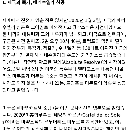
1. 제국의 폭거, 베네수엘라 침공
세계에서 전쟁이 멈춘 적은 없지만 2026년 1월 3일, 미국의 베네
수엘라 침공은 그야말로 예외적이고 경악스러운 사건이었어요.
한 나라의 대통령과 그의 배우자가 납치되고, 미국으로 연행되어,
구금된 사건 말이죠. 2일 오후 10시 46분, 트럼프의 명령이 떨어
지자 전투기, 폭격기, 정찰기, 수색헬기 등 150대로 이뤄진 미군의
항공부대가 일제히 베네수엘라의 수도인 카라카스를 급습했습니
다. 이른바 작전명 ‘확고한 결의(Absolute Resolve)’의 시작이었
어요. 3일 새벽 2시 경 미국의 특수부대 델타포스는 대통령 니콜
라스 마두로가 머무는 숙소를 덮쳤고, 작전이 개시된 지 채 여섯
시간도 되지 않은 새벽 4시 21분, 트럼프는 마두로의 압송을 성공
했다고 알렸습니다.
미국은 <마약 카르텔 소탕>을 이번 군사작전의 명분으로 밝혔습
니다. 2020년 美법무부는 ‘태양의 카르텔(Cartel de los Sole
s)’이라는 마약조직의 우두머리로 마두로를 지목한바 있고, 이번
마두로 재판의 공소장에도 이 내용이 적시되었습니다. 하지만 ‘태