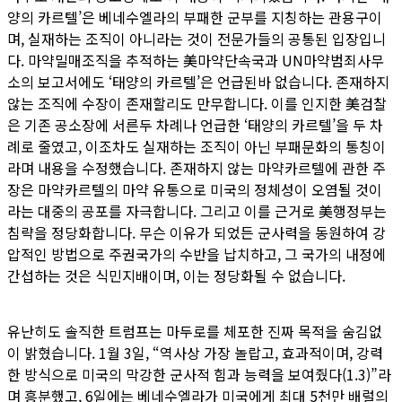
양의 카르텔’은 베네수엘라의 부패한 군부를 지칭하는 관용구이
며, 실재하는 조직이 아니라는 것이 전문가들의 공통된 입장입니
다. 마약밀매조직을 추적하는 美마약단속국과 UN마약범죄사무
소의 보고서에도 ‘태양의 카르텔’은 언급된바 없습니다. 존재하지
않는 조직에 수장이 존재할리도 만무합니다. 이를 인지한 美검찰
은 기존 공소장에 서른두 차례나 언급한 ‘태양의 카르텔’을 두 차
례로 줄였고, 이조차도 실재하는 조직이 아닌 부패문화의 통칭이
라며 내용을 수정했습니다. 존재하지 않는 마약카르텔에 관한 주
장은 마약카르텔의 마약 유통으로 미국의 정체성이 오염될 것이
라는 대중의 공포를 자극합니다. 그리고 이를 근거로 美행정부는
침략을 정당화합니다. 무슨 이유가 되었든 군사력을 동원하여 강
압적인 방법으로 주권국가의 수반을 납치하고, 그 국가의 내정에
간섭하는 것은 식민지배이며, 이는 정당화될 수 없습니다.
유난히도 솔직한 트럼프는 마두로를 체포한 진짜 목적을 숨김없
이 밝혔습니다. 1월 3일, “역사상 가장 놀랍고, 효과적이며, 강력
한 방식으로 미국의 막강한 군사적 힘과 능력을 보여줬다(1.3)”라
며 흥분했고, 6일에는 베네수엘라가 미국에게 최대 5천만 배럴의