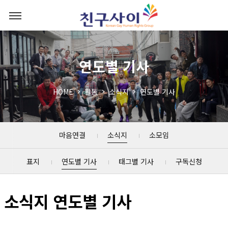
연도별 기사
HOME
활동
소식지
연도별 기사
마음연결
소식지
소모임
표지
연도별 기사
태그별 기사
구독신청
소식지 연도별 기사